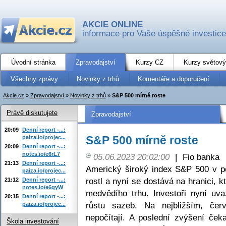
AKCIE ONLINE
informace pro Vaše úspěšné investice
Úvodní stránka
Zpravodajství
Kurzy CZ
Kurzy světový
Všechny zprávy
Novinky z trhů
Komentáře a doporučení
Akcie.cz
»
Zpravodajství
»
Novinky z trhů
»
S&P 500 mírně roste
Právě diskutujete
Zpravodajství
20:09
Denní report -...:
S&P 500 mírně roste
paiza.io/projec...
20:09
Denní report -...:
notes.io/e6rL7
05.06.2023 20:02:00
|
Fio banka
21:13
Denní report -...:
Americký široký index S&P 500 v p
paiza.io/projec...
rostl a nyní se dostává na hranici, 
21:12
Denní report -...:
notes.io/e6qyW
medvědího trhu. Investoři nyní uva
20:15
Denní report -...:
růstu sazeb. Na nejbližším, čer
paiza.io/projec...
nepočítají. A poslední zvýšení ček
Škola investování