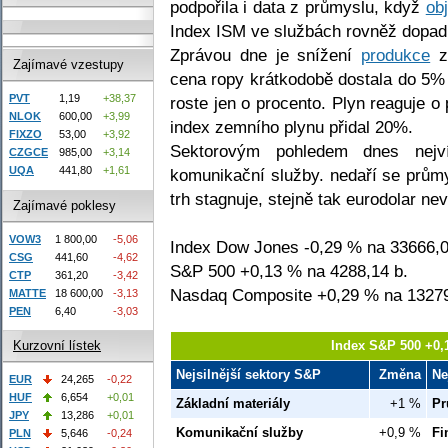
podpořila i data z průmyslu, když
ob
Index ISM ve službách rovněž dopadl
Zprávou dne je snížení
produkce
ze
Zajímavé vzestupy
cena ropy krátkodobě dostala do 5% 
PVT
1,19
+38,37
roste jen o procento. Plyn reaguje o
NLOK
600,00
+3,99
index zemního plynu přidal 20%.
FIXZO
53,00
+3,92
Sektorovým pohledem dnes nejví
CZGCE
985,00
+3,14
UQA
441,80
+1,61
komunikační služby. nedaří se prů
trh stagnuje, stejně tak eurodolar n
Zajímavé poklesy
VOW3
1 800,00
-5,06
Index Dow Jones -0,29 % na 33666,0
CSG
441,60
-4,62
S&P 500 +0,13 % na 4288,14 b.
CTP
361,20
-3,42
Nasdaq Composite +0,29 % na 13279
MATTE
18 600,00
-3,13
PEN
6,40
-3,03
Index S&P 500 +0,
Kurzovní lístek
Nejsilnější sektory S&P
Změna
Ne
EUR
24,265
-0,22
HUF
6,654
+0,01
Základní materiály
+1 %
Pr
JPY
13,286
+0,01
Komunikační služby
+0,9 %
Fi
PLN
5,646
-0,24