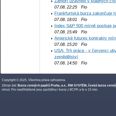
Zámoří uzavřelo v kladných č
Fio
07.08. 22:25
Frankfurtská burza zakončuje 
Fio
07.08. 18:01
Index S&P 500 mírně posiluje p
Fio
07.08. 15:49
Americké futures kontrakty mírn
Fio
07.08. 15:20
USA: Trh práce - v červenci ub
zemědělství
Fio
07.08. 14:50
Copyright © 2025. Všechna práva vyhrazena.
Zdroje dat:
Burza cenných papírů Praha, a.s.
,
RM-SYSTÉM, česká burza cennýc
minut. Pro nepřihlášené jsou zpožděny i kurzy z BCPP, a to o 15 min.