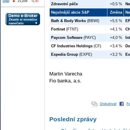
USD
21,039
-0,30
Zdravotní péče
+0,5 %
Ne
Nejsilnější akcie S&P
Změna
Ne
Bath & Body Works
(BBWI)
+5,5 %
EP
Fortinet
(FTNT)
+4,1 %
CH
Paycom Software
(PAYC)
+4,0 %
In
CF Industries Holdings
(CF)
+3,4 %
Do
Expedia Group
(EXPE)
+3,2 %
Es
Martin Varecha
Fio banka, a.s.
Diskutovat
F
Poslední zprávy