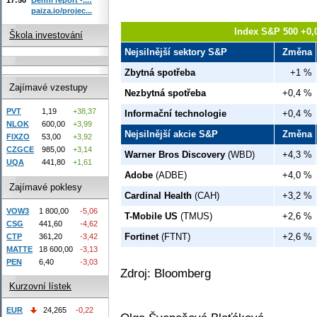
paiza.io/projec...
Index S&P 500 +0,
Škola investování
Nejsilnější sektory S&P
Změna
Zbytná spotřeba
+1 %
Zajímavé vzestupy
Nezbytná spotřeba
+0,4 %
PVT
1,19
+38,37
Informační technologie
+0,4 %
NLOK
600,00
+3,99
Nejsilnější akcie S&P
Změna
FIXZO
53,00
+3,92
CZGCE
985,00
+3,14
Warner Bros Discovery
(WBD)
+4,3 %
UQA
441,80
+1,61
Adobe
(ADBE)
+4,0 %
Zajímavé poklesy
Cardinal Health
(CAH)
+3,2 %
VOW3
1 800,00
-5,06
T-Mobile US
(TMUS)
+2,6 %
CSG
441,60
-4,62
Fortinet
(FTNT)
+2,6 %
CTP
361,20
-3,42
MATTE
18 600,00
-3,13
PEN
6,40
-3,03
Zdroj: Bloomberg
Kurzovní lístek
EUR
24,265
-0,22