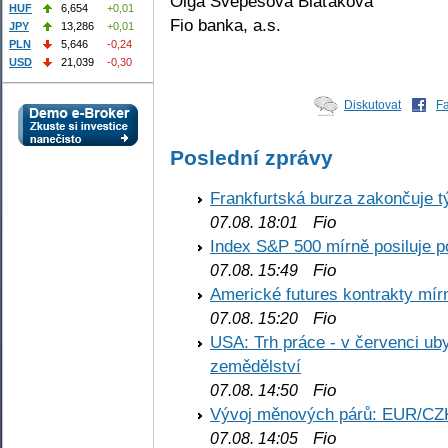
Olga Švepešová Blaťáková
HUF
6,654
+0,01
Fio banka, a.s.
JPY
13,286
+0,01
PLN
5,646
-0,24
USD
21,039
-0,30
Diskutovat
F
Poslední zprávy
Frankfurtská burza zakončuje 
Fio
07.08. 18:01
Index S&P 500 mírně posiluje p
Fio
07.08. 15:49
Americké futures kontrakty mírn
Fio
07.08. 15:20
USA: Trh práce - v červenci ub
zemědělství
Fio
07.08. 14:50
Vývoj měnových párů: EUR/CZ
Fio
07.08. 14:05