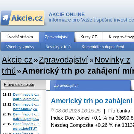
AKCIE ONLINE
informace pro Vaše úspěšné investice
Úvodní stránka
Zpravodajství
Kurzy CZ
Kurzy světový
Všechny zprávy
Novinky z trhů
Komentáře a doporučení
Akcie.cz
»
Zpravodajství
»
Novinky z
trhů
»
Americký trh po zahájení mí
Právě diskutujete
Zpravodajství
21:13
Denní report -...:
Americký trh po zahájení 
paiza.io/projec...
21:12
Denní report -...:
notes.io/e6qyW
08.06.2023 16:15:25
|
Fio banka
20:15
Denní report -...:
Index Dow Jones +0,1 % na 33699,8 
paiza.io/projec...
Nasdaq Composite +0,26 % na 13139
20:15
Denní report -...:
notes.io/e5TUT
17:50
Denní report -...: