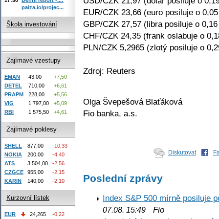
USD/CZK 21,97 (dolar posiluje o 0,1
paiza.io/projec...
EUR/CZK 23,66 (euro posiluje o 0,0
GBP/CZK 27,57 (libra posiluje o 0,16
Škola investování
CHF/CZK 24,35 (frank oslabuje o 0,
PLN/CZK 5,2965 (zlotý posiluje o 0,
Zajímavé vzestupy
Zdroj: Reuters
EMAN
43,00
+7,50
DETEL
710,00
+6,61
PRAPM
228,00
+5,56
Olga Švepešová Blaťáková
VIG
1 797,00
+5,09
Fio banka, a.s.
RBI
1 575,50
+4,61
Zajímavé poklesy
SHELL
877,00
-10,33
Diskutovat
F
NOKIA
200,00
-4,40
ATS
3 504,00
-2,56
CZGCE
955,00
-2,15
Poslední zprávy
KARIN
140,00
-2,10
Index S&P 500 mírně posiluje p
Kurzovní lístek
Fio
07.08. 15:49
EUR
24,265
-0,22