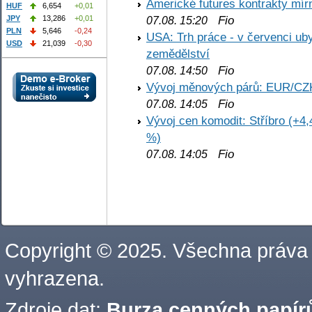
Americké futures kontrakty mírn
HUF
6,654
+0,01
Fio
JPY
13,286
+0,01
07.08. 15:20
PLN
5,646
-0,24
USA: Trh práce - v červenci ub
USD
21,039
-0,30
zemědělství
Fio
07.08. 14:50
Vývoj měnových párů: EUR/CZ
Fio
07.08. 14:05
Vývoj cen komodit: Stříbro (+4,
%)
Fio
07.08. 14:05
Copyright © 2025. Všechna práva
vyhrazena.
Zdroje dat:
Burza cenných papírů