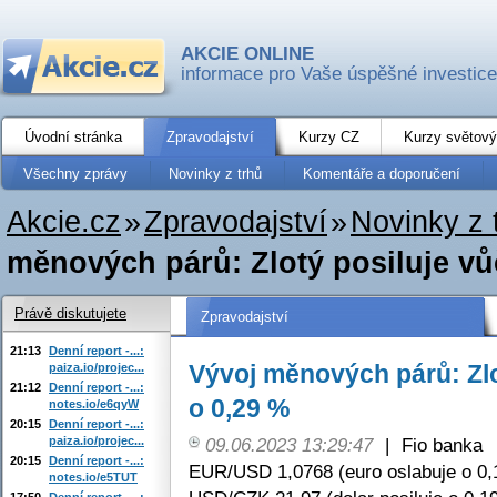
AKCIE ONLINE
informace pro Vaše úspěšné investice
Úvodní stránka
Zpravodajství
Kurzy CZ
Kurzy světový
Všechny zprávy
Novinky z trhů
Komentáře a doporučení
Akcie.cz
»
Zpravodajství
»
Novinky z 
měnových párů: Zlotý posiluje vůč
Právě diskutujete
Zpravodajství
21:13
Denní report -...:
Vývoj měnových párů: Zlo
paiza.io/projec...
21:12
Denní report -...:
o 0,29 %
notes.io/e6qyW
20:15
Denní report -...:
paiza.io/projec...
09.06.2023 13:29:47
|
Fio banka
20:15
Denní report -...:
EUR/USD 1,0768 (euro oslabuje o 0,
notes.io/e5TUT
17:50
Denní report -...: