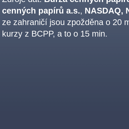
cenných papírů a.s.
,
NASDAQ, N
ze zahraničí jsou zpožděna o 20 m
kurzy z BCPP, a to o 15 min.