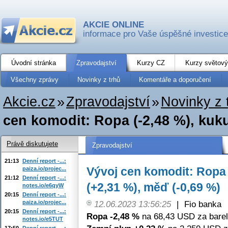
AKCIE ONLINE
informace pro Vaše úspěšné investice
Úvodní stránka
Zpravodajství
Kurzy CZ
Kurzy světový
Všechny zprávy
Novinky z trhů
Komentáře a doporučení
Akcie.cz
»
Zpravodajství
»
Novinky z 
cen komodit: Ropa (-2,48 %), kuku
Právě diskutujete
Zpravodajství
21:13
Denní report -...:
Vývoj cen komodit: Ropa 
paiza.io/projec...
21:12
Denní report -...:
(+2,31 %), měď (-0,69 %)
notes.io/e6qyW
20:15
Denní report -...:
paiza.io/projec...
12.06.2023 13:56:25
|
Fio banka
20:15
Denní report -...:
Ropa -2,48 %
na 68,43 USD za barel
notes.io/e5TUT
17:50
Denní report -...: