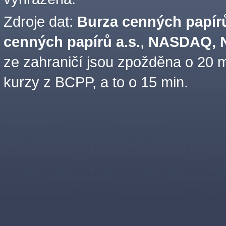
Zdroje dat:
Burza cenných papírů
cenných papírů a.s.
,
NASDAQ, N
ze zahraničí jsou zpožděna o 20 m
kurzy z BCPP, a to o 15 min.