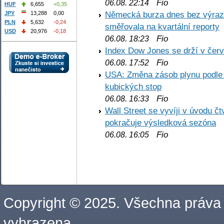
Fio
06.08. 22:14
HUF
6,655
+0,35
Německá burza dnes bez výrazn
JPY
13,288
0,00
PLN
5,632
-0,24
směřovala na kvartální reporty
USD
20,976
-0,18
Fio
06.08. 18:23
Index Dow Jones se drží v čer
Fio
06.08. 17:52
USA: Změna zásob plynu podle E
kubických stop
Fio
06.08. 16:33
Wall Street se vyvíji v úvodu 
pokračuje výsledková sezóna
Fio
06.08. 16:05
Copyright © 2025. Všechna práva
vyhrazena.