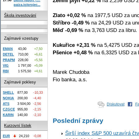
Zemní plyn +0,22 %
na 2,259 USD z
paiza.io/projec...
Zlato +0,02 %
na 1977,5 USD za unc
Škola investování
Stříbro -0,49 %
na 24,29 USD za unc
Měď -0,69 %
na 3,763 USD za libru.
Zajímavé vzestupy
Kukuřice +2,31 %
na 5,4275 USD za
EMAN
43,00
+7,50
Pšenice +0,48 %
na 6,3325 USD za b
DETEL
710,00
+6,61
PRAPM
228,00
+5,56
VIG
1 797,00
+5,09
Marek Chudoba
RBI
1 575,50
+4,61
Fio banka, a.s.
Zajímavé poklesy
SHELL
877,00
-10,33
NOKIA
200,00
-4,40
ATS
3 504,00
-2,56
Diskutovat
F
CZGCE
955,00
-2,15
KARIN
140,00
-2,10
Poslední zprávy
Kurzovní lístek
Širší index S&P 500 uzavírá čt
EUR
24,210
-0,08