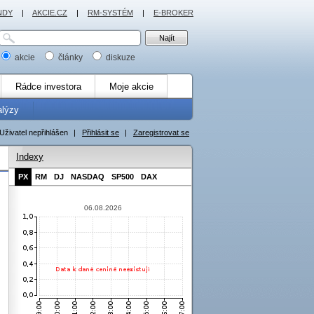
NDY
|
AKCIE.CZ
|
RM-SYSTÉM
|
E-BROKER
akcie
články
diskuze
Rádce investora
Moje akcie
alýzy
Uživatel nepřihlášen
|
Přihlásit se
|
Zaregistrovat se
Indexy
PX
RM
DJ
NASDAQ
SP500
DAX
06.08.2026