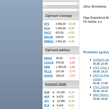
Zdroj: Bloomberg
Zajímavé vzestupy
Olga Švepešová Bl
Fio banka, a.s.
ATS
3 596,00
+15,85
KGH
1 942,60
+3,98
FACC
423,50
+3,93
MACIN
158,50
+3,59
ERBAG
2 891,00
+2,48
Zajímavé poklesy
Poslední zpráv
EMAN
40,00
-4,76
Smíšený záv
CZGCE
976,00
-3,56
05.08. 22:09
RWE
1 355,00
-2,84
USA: Dow J
PILLE
107,00
-2,73
05.08. 19:23
Dění na fran
NOKIA
209,20
-2,70
oslabil
05.08. 17:58
Kurzovní lístek
USA: Zásoby 
05.08. 16:33
EUR
24,190
+0,04
Wall Street
HUF
6,679
+0,01
05.08. 16:02
JPY
13,288
+0,44
PLN
5,618
+0,01