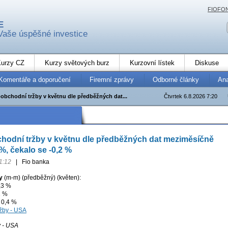
FIOFO
E
Vaše úspěšné investice
urzy CZ
Kurzy světových burz
Kurzovní lístek
Diskuse
Komentáře a doporučení
Firemní zprávy
Odborné články
An
obchodní tržby v květnu dle předběžných dat...
Čtvrtek 6.8.2026 7:20
hodní tržby v květnu dle předběžných dat meziměsíčně
 %, čekalo se -0,2 %
1:12
|
Fio banka
y
(m-m) (předběžný) (květen):
,3 %
2 %
 0,4 %
y - USA