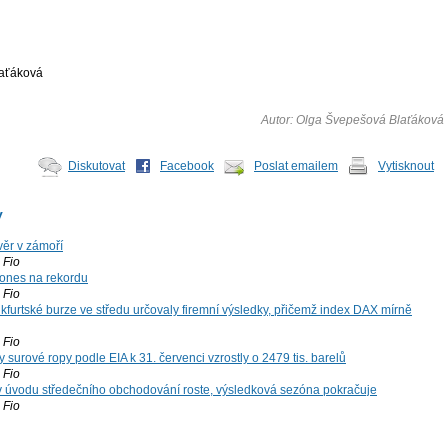
aťáková
Autor: Olga Švepešová Blaťáková
Diskutovat
Facebook
Poslat emailem
Vytisknout
y
ěr v zámoří
Fio
ones na rekordu
Fio
kfurtské burze ve středu určovaly firemní výsledky, přičemž index DAX mírně
Fio
surové ropy podle EIA k 31. červenci vzrostly o 2479 tis. barelů
Fio
 v úvodu středečního obchodování roste, výsledková sezóna pokračuje
Fio