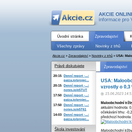
AKCIE ONLIN
informace pro 
Úvodní stránka
Zpravodajství
K
Všechny zprávy
Novinky z trhů
Akcie.cz
»
Zpravodajství
»
Novinky z trhů
»
USA: Malo
Právě diskutujete
Zpravodajství
20:15
Denní report -...:
USA: Maloobc
paiza.io/projec...
20:15
Denní report -...:
vzrostly o 0,3
notes.io/e5TUT
15.06.2023 14:5
17:50
Denní report -...:
paiza.io/projec...
Maloobchodní tržb
17:50
Denní report -...:
aktuální hodnota: 0
notes.io/e5T61
očekávání trhu: -0,
14:03
Denní report -...:
předchozí hodnota:
paiza.io/projec...
Škola investování
Maloobchodní tržb