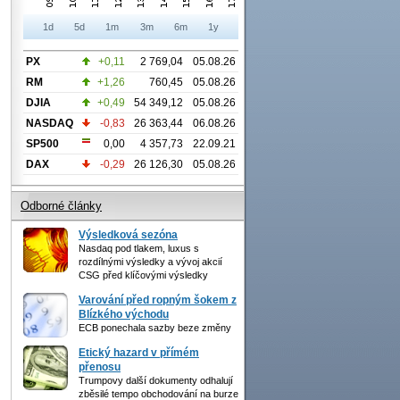
1d
5d
1m
3m
6m
1y
PX
+0,11
2 769,04
05.08.26
RM
+1,26
760,45
05.08.26
DJIA
+0,49
54 349,12
05.08.26
NASDAQ
-0,83
26 363,44
06.08.26
SP500
0,00
4 357,73
22.09.21
DAX
-0,29
26 126,30
05.08.26
Odborné články
Výsledková sezóna
Nasdaq pod tlakem, luxus s
rozdílnými výsledky a vývoj akcií
CSG před klíčovými výsledky
Varování před ropným šokem z
Blízkého východu
ECB ponechala sazby beze změny
Etický hazard v přímém
přenosu
Trumpovy další dokumenty odhalují
zběsilé tempo obchodování na burze