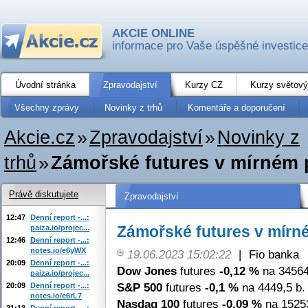
AKCIE ONLINE
informace pro Vaše úspěšné investice
Úvodní stránka
Zpravodajství
Kurzy CZ
Kurzy světový
Všechny zprávy
Novinky z trhů
Komentáře a doporučení
Akcie.cz
»
Zpravodajství
»
Novinky z
trhů
»
Zámořské futures v mírném 
Právě diskutujete
Zpravodajství
12:47
Denní report -...:
Zámořské futures v mírn
paiza.io/projec...
12:46
Denní report -...:
notes.io/e6yWX
19.06.2023 15:02:22
|
Fio banka
20:09
Denní report -...:
Dow Jones
futures
-0,12 %
na 34564
paiza.io/projec...
S&P 500
futures
-0,1 %
na 4449,5 b.
20:09
Denní report -...:
notes.io/e6rL7
Nasdaq 100
futures
-0,09 %
na 15253
21:13
Denní report -...: