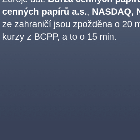
cenných papírů a.s.
,
NASDAQ, N
ze zahraničí jsou zpožděna o 20 m
kurzy z BCPP, a to o 15 min.