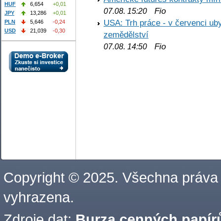
HUF
6,654
+0,01
Fio
07.08. 15:20
JPY
13,286
+0,01
USA: Trh práce - v červenci ub
PLN
5,646
-0,24
USD
21,039
-0,30
zemědělství
Fio
07.08. 14:50
Copyright © 2025. Všechna práva
vyhrazena.
Zdroje dat:
Burza cenných papírů