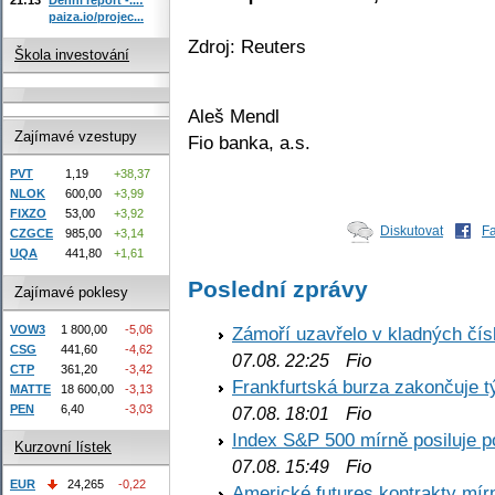
paiza.io/projec...
Zdroj: Reuters
Škola investování
Aleš Mendl
Zajímavé vzestupy
Fio banka, a.s.
PVT
1,19
+38,37
NLOK
600,00
+3,99
FIXZO
53,00
+3,92
Diskutovat
F
CZGCE
985,00
+3,14
UQA
441,80
+1,61
Poslední zprávy
Zajímavé poklesy
VOW3
1 800,00
-5,06
Zámoří uzavřelo v kladných č
CSG
441,60
-4,62
Fio
07.08. 22:25
CTP
361,20
-3,42
Frankfurtská burza zakončuje 
MATTE
18 600,00
-3,13
PEN
6,40
-3,03
Fio
07.08. 18:01
Index S&P 500 mírně posiluje p
Kurzovní lístek
Fio
07.08. 15:49
EUR
24,265
-0,22
Americké futures kontrakty mírn