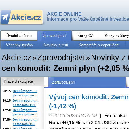
AKCIE ONLINE
informace pro Vaše úspěšné investice
Úvodní stránka
Zpravodajství
Kurzy CZ
Kurzy světový
Všechny zprávy
Novinky z trhů
Komentáře a doporučení
Akcie.cz
»
Zpravodajství
»
Novinky z 
cen komodit: Zemní plyn (+2,05 %)
Právě diskutujete
Zpravodajství
20:15
Denní report -...:
Vývoj cen komodit: Zemní
paiza.io/projec...
20:15
Denní report -...:
(-1,42 %)
notes.io/e5TUT
17:50
Denní report -...:
paiza.io/projec...
20.06.2023 13:50:59
|
Fio banka
17:50
Denní report -...:
Ropa +0,15 %
na 72,04 USD za bare
notes.io/e5T61
14:03
Denní report -...: