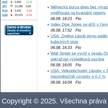
HUF
6,655
+0,35
Německá burza dnes bez výrazn
JPY
13,288
0,00
PLN
5,632
-0,24
směřovala na kvartální reporty
USD
20,976
-0,18
Fio
06.08. 18:23
Index Dow Jones se drží v čer
Fio
06.08. 17:52
USA: Změna zásob plynu podle E
kubických stop
Fio
06.08. 16:33
Wall Street se vyvíji v úvodu 
pokračuje výsledková sezóna
Fio
06.08. 16:05
USA: Velkoobchodní zásoby v č
meziměsíčně vzrostly o 0,2 %
Fio
06.08. 16:04
Copyright © 2025. Všechna práva