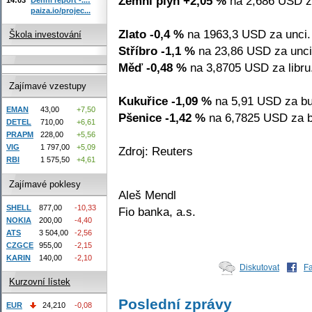
Zemní plyn +2,05 %
na 2,686 USD z
paiza.io/projec...
Zlato -0,4 %
na 1963,3 USD za unci.
Škola investování
Stříbro -1,1 %
na 23,86 USD za unci
Měď -0,48 %
na 3,8705 USD za libru
Zajímavé vzestupy
Kukuřice -1,09 %
na 5,91 USD za bu
EMAN
43,00
+7,50
Pšenice -1,42 %
na 6,7825 USD za b
DETEL
710,00
+6,61
PRAPM
228,00
+5,56
VIG
1 797,00
+5,09
Zdroj: Reuters
RBI
1 575,50
+4,61
Zajímavé poklesy
Aleš Mendl
SHELL
877,00
-10,33
Fio banka, a.s.
NOKIA
200,00
-4,40
ATS
3 504,00
-2,56
CZGCE
955,00
-2,15
KARIN
140,00
-2,10
Diskutovat
F
Kurzovní lístek
Poslední zprávy
EUR
24,210
-0,08