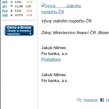
HUF
6,655
+0,35
JPY
13,288
0,00
PLN
5,632
-0,24
USD
20,976
-0,18
Vývoj státního rozpočtu ČR
Zdroj: Ministerstvo financí ČR, Bloo
Jakub Němec
Fio banka, a.s.
Prohlášení
Jakub Němec
Fio banka, a.s.
Diskutovat
F