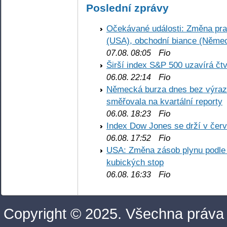
Poslední zprávy
Očekávané události: Změna pr
(USA), obchodní biance (Něme
Fio
07.08. 08:05
Širší index S&P 500 uzavírá čt
Fio
06.08. 22:14
Německá burza dnes bez výrazn
směřovala na kvartální reporty
Fio
06.08. 18:23
Index Dow Jones se drží v čer
Fio
06.08. 17:52
USA: Změna zásob plynu podle E
kubických stop
Fio
06.08. 16:33
Copyright © 2025. Všechna práva