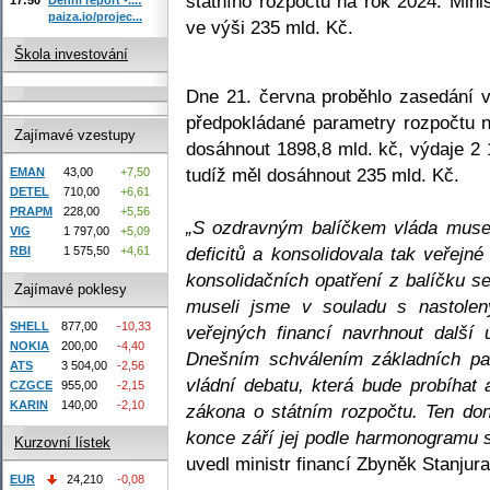
státního rozpočtu na rok 2024. Mini
paiza.io/projec...
ve výši 235 mld. Kč.
Škola investování
Dne 21. června proběhlo zasedání 
předpokládané parametry rozpočtu 
Zajímavé vzestupy
dosáhnout 1898,8 mld. kč, výdaje 2
tudíž měl dosáhnout 235 mld. Kč.
EMAN
43,00
+7,50
DETEL
710,00
+6,61
PRAPM
228,00
+5,56
„S ozdravným balíčkem vláda musela
VIG
1 797,00
+5,09
deficitů a konsolidovala tak veřejn
RBI
1 575,50
+4,61
konsolidačních opatření z balíčku s
Zajímavé poklesy
museli jsme v souladu s nastolen
SHELL
877,00
-10,33
veřejných financí navrhnout další 
NOKIA
200,00
-4,40
Dnešním schválením základních par
ATS
3 504,00
-2,56
vládní debatu, která bude probíhat
CZGCE
955,00
-2,15
KARIN
140,00
-2,10
zákona o státním rozpočtu. Ten do
konce září jej podle harmonogramu
Kurzovní lístek
uvedl ministr financí Zbyněk Stanjura
EUR
24,210
-0,08