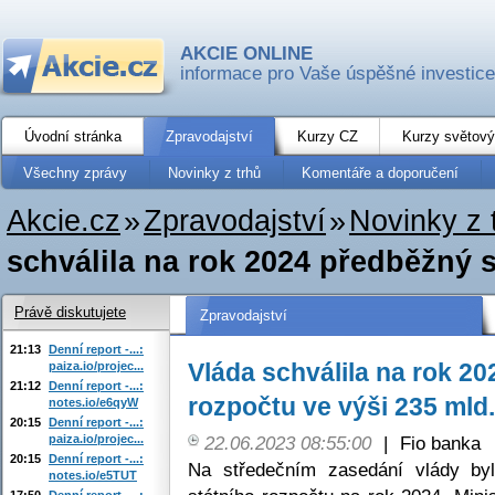
AKCIE ONLINE
informace pro Vaše úspěšné investice
Úvodní stránka
Zpravodajství
Kurzy CZ
Kurzy světový
Všechny zprávy
Novinky z trhů
Komentáře a doporučení
Akcie.cz
»
Zpravodajství
»
Novinky z 
schválila na rok 2024 předběžný 
Právě diskutujete
Zpravodajství
21:13
Denní report -...:
Vláda schválila na rok 2
paiza.io/projec...
21:12
Denní report -...:
rozpočtu ve výši 235 mld
notes.io/e6qyW
20:15
Denní report -...:
paiza.io/projec...
22.06.2023 08:55:00
|
Fio banka
20:15
Denní report -...:
Na středečním zasedání vlády by
notes.io/e5TUT
17:50
Denní report -...: