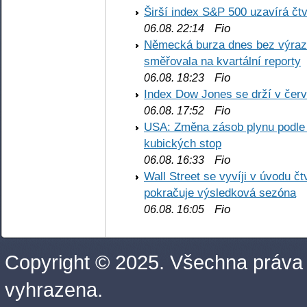
Širší index S&P 500 uzavírá čt
Fio
06.08. 22:14
Německá burza dnes bez výrazn
směřovala na kvartální reporty
Fio
06.08. 18:23
Index Dow Jones se drží v čer
Fio
06.08. 17:52
USA: Změna zásob plynu podle E
kubických stop
Fio
06.08. 16:33
Wall Street se vyvíji v úvodu 
pokračuje výsledková sezóna
Fio
06.08. 16:05
Copyright © 2025. Všechna práva
vyhrazena.