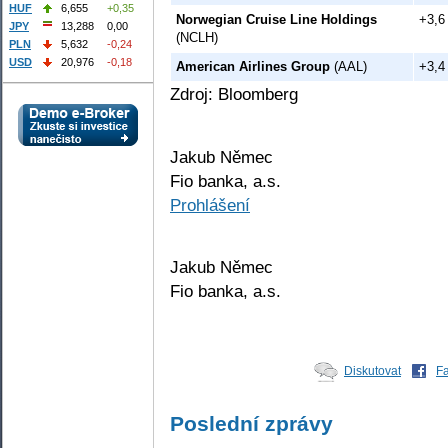
HUF
6,655
+0,35
Norwegian Cruise Line Holdings
+3,6
JPY
13,288
0,00
(NCLH)
PLN
5,632
-0,24
USD
20,976
-0,18
American Airlines Group
(AAL)
+3,4
Zdroj: Bloomberg
Jakub Němec
Fio banka, a.s.
Prohlášení
Jakub Němec
Fio banka, a.s.
Diskutovat
F
Poslední zprávy