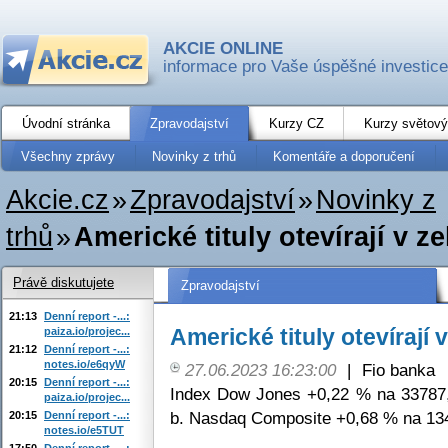
AKCIE ONLINE
informace pro Vaše úspěšné investice
Úvodní stránka
Zpravodajství
Kurzy CZ
Kurzy světový
Všechny zprávy
Novinky z trhů
Komentáře a doporučení
Akcie.cz
»
Zpravodajství
»
Novinky z
trhů
»
Americké tituly otevírají v z
Právě diskutujete
Zpravodajství
21:13
Denní report -...:
Americké tituly otevírají
paiza.io/projec...
21:12
Denní report -...:
notes.io/e6qyW
27.06.2023 16:23:00
|
Fio banka
20:15
Denní report -...:
Index Dow Jones +0,22 % na 33787
paiza.io/projec...
b. Nasdaq Composite +0,68 % na 13
20:15
Denní report -...:
notes.io/e5TUT
17:50
Denní report -...: