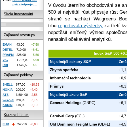
V úvodu úterního obchodování se am
paiza.io/projec...
500 si největší růst připsuje růst 
Škola investování
straně se nachází Walgreens Boot
trhu
reportovala výsledky
za třetí kv
nepotěšil snížený výhled společnos
Zajímavé vzestupy
nenaplnil očekávání analytiků.
EMAN
43,00
+7,50
DETEL
710,00
+6,61
Index S&P 500 +0,
PRAPM
228,00
+5,56
VIG
1 797,00
+5,09
Nejsilnější sektory S&P
Změ
RBI
1 575,50
+4,61
Zbytná spotřeba
+1,1
Zajímavé poklesy
Informační technologie
+0,9
SHELL
877,00
-10,33
Průmysl
+0,3
NOKIA
200,00
-4,40
Nejsilnější akcie S&P
Změ
ATS
3 504,00
-2,56
CZGCE
955,00
-2,15
Generac Holdings
(GNRC)
+6,1
KARIN
140,00
-2,10
Kurzovní lístek
Carnival Corp
(CCL)
+4,7
Old Dominion Freight Line
(ODFL)
+4,5
EUR
24,210
-0,08