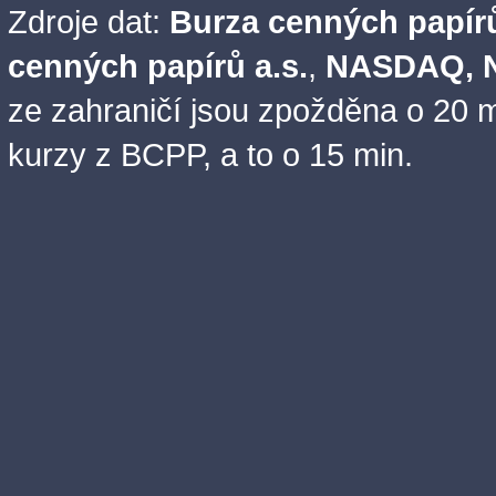
Zdroje dat:
Burza cenných papírů
cenných papírů a.s.
,
NASDAQ, N
ze zahraničí jsou zpožděna o 20 m
kurzy z BCPP, a to o 15 min.