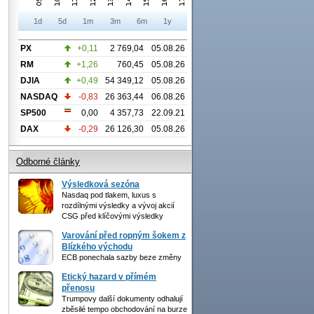
1d
5d
1m
3m
6m
1y
PX
+0,11
2 769,04
05.08.26
RM
+1,26
760,45
05.08.26
DJIA
+0,49
54 349,12
05.08.26
NASDAQ
-0,83
26 363,44
06.08.26
SP500
0,00
4 357,73
22.09.21
DAX
-0,29
26 126,30
05.08.26
Odborné články
Výsledková sezóna
Nasdaq pod tlakem, luxus s
rozdílnými výsledky a vývoj akcií
CSG před klíčovými výsledky
Varování před ropným šokem z
Blízkého východu
ECB ponechala sazby beze změny
Etický hazard v přímém
přenosu
Trumpovy další dokumenty odhalují
zběsilé tempo obchodování na burze