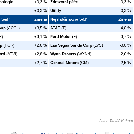
nologie
+0,3 %
Zdravotní péče
-0,3 %
+0,3 %
Utility
-0,3 %
ie S&P
Změna
Nejslabší akcie S&P
Změna
oup
(ACGL)
+3,5 %
AT&T
(T)
-4,0 %
R)
+3,1 %
Ford Motor
(F)
-3,7 %
rp
(PGR)
+2,8 %
Las Vegas Sands Corp
(LVS)
-3,0 %
ard
(ATVI)
+2,8 %
Wynn Resorts
(WYNN)
-2,6 %
+2,7 %
General Motors
(GM)
-2,5 %
Autor: Tobiáš Kohout