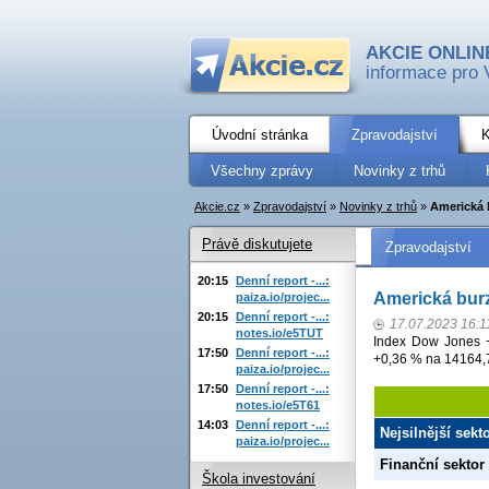
AKCIE ONLIN
informace pro 
Úvodní stránka
Zpravodajství
K
Všechny zprávy
Novinky z trhů
Akcie.cz
»
Zpravodajství
»
Novinky z trhů
»
Americká 
Právě diskutujete
Zpravodajství
20:15
Denní report -...:
Americká burz
paiza.io/projec...
20:15
Denní report -...:
17.07.2023 16:1
notes.io/e5TUT
Index Dow Jones 
17:50
Denní report -...:
+0,36 % na 14164,
paiza.io/projec...
17:50
Denní report -...:
notes.io/e5T61
14:03
Denní report -...:
Nejsilnější sek
paiza.io/projec...
Finanční sektor
Škola investování