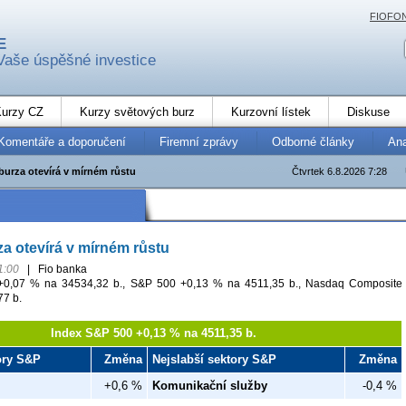
FIOFO
E
Vaše úspěšné investice
urzy CZ
Kurzy světových burz
Kurzovní lístek
Diskuse
Komentáře a doporučení
Firemní zprávy
Odborné články
An
burza otevírá v mírném růstu
Čtvrtek 6.8.2026 7:28
a otevírá v mírném růstu
1:00
|
Fio banka
+0,07 % na 34534,32 b., S&P 500 +0,13 % na 4511,35 b., Nasdaq Composite
77 b.
Index S&P 500 +0,13 % na 4511,35 b.
tory S&P
Změna
Nejslabší sektory S&P
Změna
+0,6 %
Komunikační služby
-0,4 %