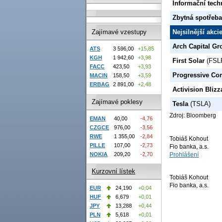
Informační tech
Zbytná spotřeba
Zajímavé vzestupy
Nejsilnější akc
Arch Capital Gr
ATS
3 596,00
+15,85
KGH
1 942,60
+3,98
First Solar
(FSL
FACC
423,50
+3,93
Progressive Co
MACIN
158,50
+3,59
ERBAG
2 891,00
+2,48
Activision Blizz
Zajímavé poklesy
Tesla
(TSLA)
Zdroj: Bloomberg
EMAN
40,00
-4,76
CZGCE
976,00
-3,56
RWE
1 355,00
-2,84
Tobiáš Kohout
PILLE
107,00
-2,73
Fio banka, a.s.
Prohlášení
NOKIA
209,20
-2,70
Kurzovní lístek
Tobiáš Kohout
Fio banka, a.s.
EUR
24,190
+0,04
HUF
6,679
+0,01
JPY
13,288
+0,44
PLN
5,618
+0,01