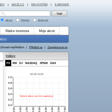
NDY
|
AKCIE.CZ
|
RM-SYSTÉM
|
E-BROKER
akcie
články
diskuze
Rádce investora
Moje akcie
alýzy
Uživatel nepřihlášen
|
Přihlásit se
|
Zaregistrovat se
Indexy
PX
RM
DJ
NASDAQ
SP500
DAX
06.08.2026