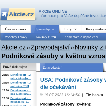
AKCIE ONLINE
informace pro Vaše úspěšné investice
Úvodní stránka
Zpravodajství
Kurzy CZ
Kurzy světový
Všechny zprávy
Novinky z trhů
Komentáře a doporučení
Akcie.cz
»
Zpravodajství
»
Novinky z 
Podnikové zásoby v květnu vzrostl
Právě diskutujete
Zpravodajství
20:15
Denní report -...:
USA: Podnikové zásoby v 
paiza.io/projec...
20:15
Denní report -...:
dle očekávání
notes.io/e5TUT
17:50
Denní report -...:
paiza.io/projec...
18.07.2023 16:14:54
|
Fio banka
17:50
Denní report -...:
notes.io/e5T61
Podnikové zásoby
(květen):
14:03
Denní report -...: