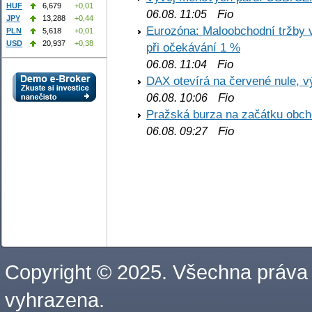
HUF
6,679
+0,01
Fio
06.08. 11:05
JPY
13,288
+0,44
Eurozóna: Maloobchodní tržby 
PLN
5,618
+0,01
USD
20,937
+0,38
při očekávání 1 %
Fio
06.08. 11:04
DAX otevírá na červené nule, v
Fio
06.08. 10:06
Pražská burza na začátku obch
Fio
06.08. 09:27
Copyright © 2025. Všechna práva
vyhrazena.