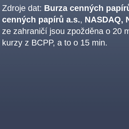
Zdroje dat:
Burza cenných papírů
cenných papírů a.s.
,
NASDAQ, N
ze zahraničí jsou zpožděna o 20 m
kurzy z BCPP, a to o 15 min.