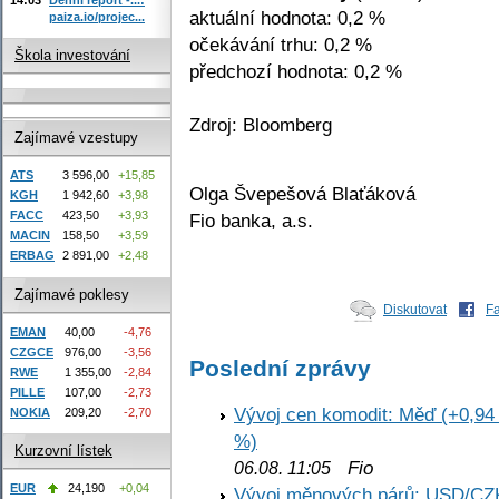
aktuální hodnota: 0,2 %
paiza.io/projec...
očekávání trhu: 0,2 %
Škola investování
předchozí hodnota: 0,2 %
Zdroj: Bloomberg
Zajímavé vzestupy
ATS
3 596,00
+15,85
Olga Švepešová Blaťáková
KGH
1 942,60
+3,98
FACC
423,50
+3,93
Fio banka, a.s.
MACIN
158,50
+3,59
ERBAG
2 891,00
+2,48
Zajímavé poklesy
Diskutovat
F
EMAN
40,00
-4,76
CZGCE
976,00
-3,56
Poslední zprávy
RWE
1 355,00
-2,84
PILLE
107,00
-2,73
Vývoj cen komodit: Měď (+0,94 
NOKIA
209,20
-2,70
%)
Kurzovní lístek
Fio
06.08. 11:05
EUR
24,190
+0,04
Vývoj měnových párů: USD/CZ