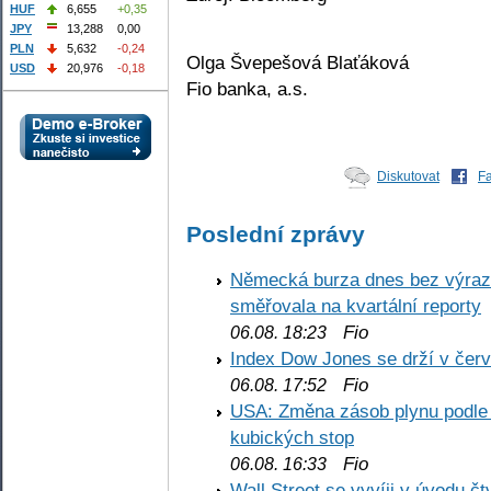
HUF
6,655
+0,35
JPY
13,288
0,00
PLN
5,632
-0,24
Olga Švepešová Blaťáková
USD
20,976
-0,18
Fio banka, a.s.
Diskutovat
F
Poslední zprávy
Německá burza dnes bez výrazn
směřovala na kvartální reporty
Fio
06.08. 18:23
Index Dow Jones se drží v čer
Fio
06.08. 17:52
USA: Změna zásob plynu podle E
kubických stop
Fio
06.08. 16:33
Wall Street se vyvíji v úvodu 