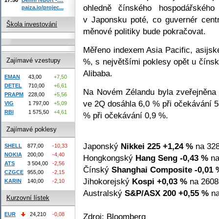
ohledně čínského hospodářského
paiza.io/projec...
v Japonsku poté, co guvernér centr
Škola investování
měnové politiky bude pokračovat.
Měřeno indexem Asia Pacific, asijské
%, s největšími poklesy opět u číns
Zajímavé vzestupy
Alibaba.
EMAN
43,00
+7,50
DETEL
710,00
+6,61
Na Novém Zélandu byla zveřejněna d
PRAPM
228,00
+5,56
ve 2Q dosáhla 6,0 % při očekávání 5
VIG
1 797,00
+5,09
RBI
1 575,50
+4,61
% při očekávání 0,9 %.
Zajímavé poklesy
Japonský
Nikkei 225
+1,24 %
na 328
SHELL
877,00
-10,33
NOKIA
200,00
-4,40
Hongkongský
Hang Seng
-0,43 %
na
ATS
3 504,00
-2,56
Čínský
Shanghai Composite
-0,01 
CZGCE
955,00
-2,15
Jihokorejský
Kospi
+0,03 %
na 2608
KARIN
140,00
-2,10
Australský
S&P/ASX 200
+0,55 %
na
Kurzovní lístek
EUR
24,210
-0,08
Zdroj: Bloomberg