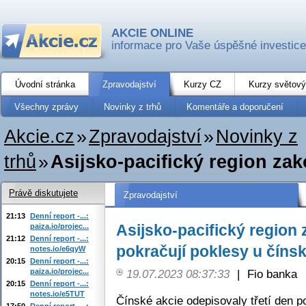
AKCIE ONLINE
informace pro Vaše úspěšné investice
Úvodní stránka
Zpravodajství
Kurzy CZ
Kurzy světový
Všechny zprávy
Novinky z trhů
Komentáře a doporučení
Akcie.cz
»
Zpravodajství
»
Novinky z
trhů
»
Asijsko-pacifický region zak
Právě diskutujete
Zpravodajství
21:13
Denní report -...:
Asijsko-pacifický region 
paiza.io/projec...
21:12
Denní report -...:
pokračují poklesy u čínsk
notes.io/e6qyW
20:15
Denní report -...:
paiza.io/projec...
19.07.2023 08:37:33
|
Fio banka
20:15
Denní report -...:
notes.io/e5TUT
Čínské akcie odepisovaly třetí den p
17:50
Denní report -...: