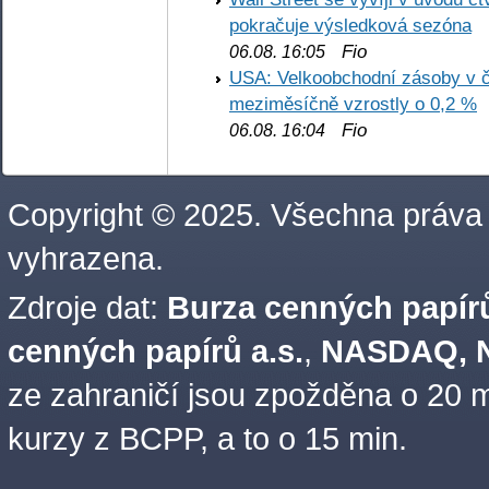
pokračuje výsledková sezóna
Fio
06.08. 16:05
USA: Velkoobchodní zásoby v č
meziměsíčně vzrostly o 0,2 %
Fio
06.08. 16:04
Copyright © 2025. Všechna práva
vyhrazena.
Zdroje dat:
Burza cenných papírů
cenných papírů a.s.
,
NASDAQ, N
ze zahraničí jsou zpožděna o 20 m
kurzy z BCPP, a to o 15 min.