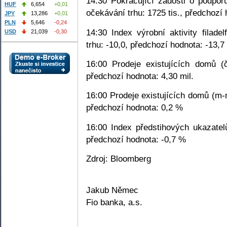
14:30 Pokračující žádosti o podpor
HUF
6,654
+0,01
očekávání trhu: 1725 tis., předchozí 
JPY
13,286
+0,01
PLN
5,646
-0,24
14:30 Index výrobní aktivity filad
USD
21,039
-0,30
trhu: -10,0, předchozí hodnota: -13,7
16:00 Prodeje existujících domů (č
předchozí hodnota: 4,30 mil.
16:00 Prodeje existujících domů (m-
předchozí hodnota: 0,2 %
16:00 Index předstihových ukazatel
předchozí hodnota: -0,7 %
Zdroj: Bloomberg
Jakub Němec
Fio banka, a.s.