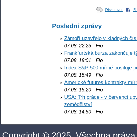
Diskutovat
F
Poslední zprávy
Zámoří uzavřelo v kladných č
Fio
07.08. 22:25
Frankfurtská burza zakončuje 
Fio
07.08. 18:01
Index S&P 500 mírně posiluje p
Fio
07.08. 15:49
Americké futures kontrakty mírn
Fio
07.08. 15:20
USA: Trh práce - v červenci ub
zemědělství
Fio
07.08. 14:50
Copyright © 2025. Všechna práva