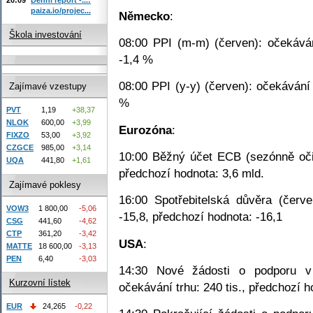
paiza.io/projec...
Německo
:
Škola investování
08:00 PPI (m-m) (červen): očekáván
-1,4 %
08:00 PPI (y-y) (červen): očekávání
Zajímavé vzestupy
%
PVT
1,19
+38,37
NLOK
600,00
+3,99
Eurozóna
:
FIXZO
53,00
+3,92
CZGCE
985,00
+3,14
10:00 Běžný účet ECB (sezónně očiš
UQA
441,80
+1,61
předchozí hodnota: 3,6 mld.
Zajímavé poklesy
16:00 Spotřebitelská důvěra (červ
VOW3
1 800,00
-5,06
-15,8, předchozí hodnota: -16,1
CSG
441,60
-4,62
CTP
361,20
-3,42
USA
:
MATTE
18 600,00
-3,13
PEN
6,40
-3,03
14:30 Nové žádosti o podporu v 
Kurzovní lístek
očekávání trhu: 240 tis., předchozí h
EUR
24,265
-0,22