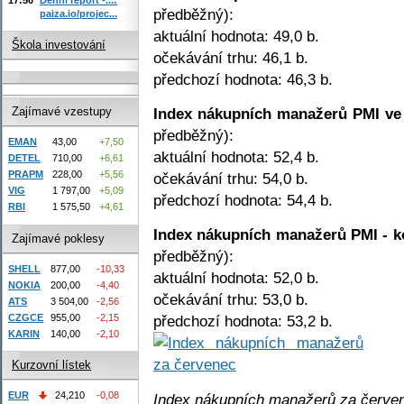
předběžný):
paiza.io/projec...
aktuální hodnota: 49,0 b.
Škola investování
očekávání trhu: 46,1 b.
předchozí hodnota: 46,3 b.
Index nákupních manažerů PMI ve
Zajímavé vzestupy
předběžný):
EMAN
43,00
+7,50
aktuální hodnota: 52,4 b.
DETEL
710,00
+6,61
PRAPM
228,00
+5,56
očekávání trhu: 54,0 b.
VIG
1 797,00
+5,09
předchozí hodnota: 54,4 b.
RBI
1 575,50
+4,61
Index nákupních manažerů PMI - k
Zajímavé poklesy
předběžný):
SHELL
877,00
-10,33
aktuální hodnota: 52,0 b.
NOKIA
200,00
-4,40
očekávání trhu: 53,0 b.
ATS
3 504,00
-2,56
CZGCE
955,00
-2,15
předchozí hodnota: 53,2 b.
KARIN
140,00
-2,10
Kurzovní lístek
EUR
24,210
-0,08
Index nákupních manažerů za červe