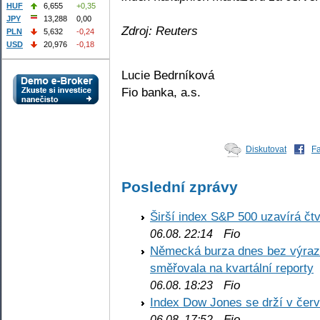
HUF
6,655
+0,35
JPY
13,288
0,00
Zdroj: Reuters
PLN
5,632
-0,24
USD
20,976
-0,18
Lucie Bedrníková
Fio banka, a.s.
Diskutovat
F
Poslední zprávy
Širší index S&P 500 uzavírá čt
Fio
06.08. 22:14
Německá burza dnes bez výrazn
směřovala na kvartální reporty
Fio
06.08. 18:23
Index Dow Jones se drží v čer
Fio
06.08. 17:52