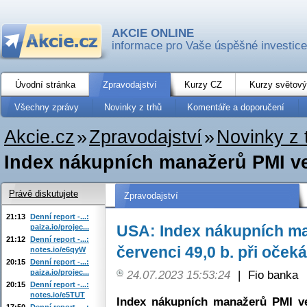
AKCIE ONLINE
informace pro Vaše úspěšné investice
Úvodní stránka
Zpravodajství
Kurzy CZ
Kurzy světový
Všechny zprávy
Novinky z trhů
Komentáře a doporučení
Akcie.cz
»
Zpravodajství
»
Novinky z 
Index nákupních manažerů PMI ve 
Právě diskutujete
Zpravodajství
21:13
Denní report -...:
USA: Index nákupních ma
paiza.io/projec...
21:12
Denní report -...:
červenci 49,0 b. při očeká
notes.io/e6qyW
20:15
Denní report -...:
paiza.io/projec...
24.07.2023 15:53:24
|
Fio banka
20:15
Denní report -...:
notes.io/e5TUT
Index nákupních manažerů PMI v
17:50
Denní report -...: