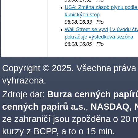
USA: Změna zásob plynu podle E
kubických stop
Fio
06.08. 16:33
Wall Street se vyvíji v úvodu 
pokračuje výsledková sezóna
Fio
06.08. 16:05
Copyright © 2025. Všechna práva
vyhrazena.
Zdroje dat:
Burza cenných papírů
cenných papírů a.s.
,
NASDAQ, N
ze zahraničí jsou zpožděna o 20 m
kurzy z BCPP, a to o 15 min.