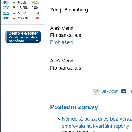
HUF
6,655
+0,35
JPY
13,288
0,00
Zdroj: Bloomberg
PLN
5,632
-0,24
USD
20,976
-0,18
Aleš Mendl
Fio banka, a.s.
Prohlášení
Aleš Mendl
Fio banka, a.s.
Diskutovat
F
Poslední zprávy
Německá burza dnes bez výrazn
směřovala na kvartální reporty