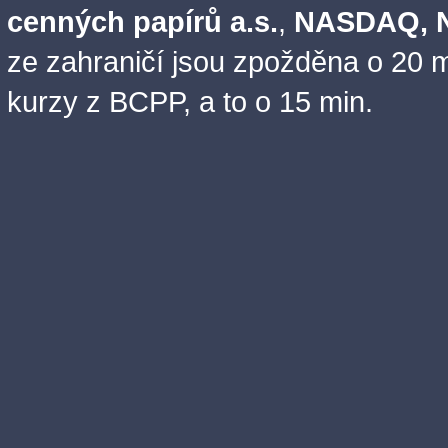
cenných papírů a.s.
,
NASDAQ, N
ze zahraničí jsou zpožděna o 20 m
kurzy z BCPP, a to o 15 min.