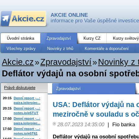
AKCIE ONLINE
informace pro Vaše úspěšné investice
Úvodní stránka
Zpravodajství
Kurzy CZ
Kurzy světový
Všechny zprávy
Novinky z trhů
Komentáře a doporučení
Akcie.cz
»
Zpravodajství
»
Novinky z 
Deflátor výdajů na osobní spotřeb
Právě diskutujete
Zpravodajství
20:15
Denní report -...:
USA: Deflátor výdajů na 
paiza.io/projec...
20:15
Denní report -...:
meziročně v souladu s o
notes.io/e5TUT
17:50
Denní report -...:
paiza.io/projec...
28.07.2023 14:35:00
|
Fio banka
17:50
Denní report -...:
notes.io/e5T61
Deflátor výdajů na osobní spotřeb
14:03
Denní report -...: