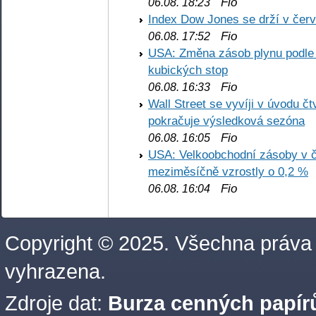
Fio
06.08. 18:23
Index Dow Jones se drží v čer
Fio
06.08. 17:52
USA: Změna zásob plynu podle E
kubických stop
Fio
06.08. 16:33
Wall Street se vyvíji v úvodu 
pokračuje výsledková sezóna
Fio
06.08. 16:05
USA: Velkoobchodní zásoby v č
meziměsíčně vzrostly o 0,2 %
Fio
06.08. 16:04
Copyright © 2025. Všechna práva
vyhrazena.
Zdroje dat:
Burza cenných papírů