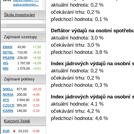
aktuální hodnota: 0,2 %
paiza.io/projec...
očekávání trhu: 0,2 %
Škola investování
předchozí hodnota: 0,1 %
Deflátor výdajů na osobní spotřeb
aktuální hodnota: 3,0 %
Zajímavé vzestupy
očekávání trhu: 3,0 %
EMAN
43,00
+7,50
předchozí hodnota: 3,8 %
DETEL
710,00
+6,61
PRAPM
228,00
+5,56
Index jádrových výdajů na osobní 
VIG
1 797,00
+5,09
RBI
1 575,50
+4,61
aktuální hodnota: 0,2 %
očekávání trhu: 0,2 %
Zajímavé poklesy
předchozí hodnota: 0,3 %
SHELL
877,00
-10,33
NOKIA
200,00
-4,40
Index jádrových výdajů na osobní 
ATS
3 504,00
-2,56
aktuální hodnota: 4,1 %
CZGCE
955,00
-2,15
očekávání trhu: 4,2 %
KARIN
140,00
-2,10
předchozí hodnota: 4,6 %
Kurzovní lístek
EUR
24,210
-0,08