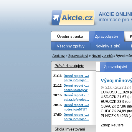
AKCIE ONLIN
informace pro 
Úvodní stránka
Zpravodajství
K
Všechny zprávy
Novinky z trhů
Akcie.cz
»
Zpravodajství
»
Novinky z trhů
»
Vývoj měn
Právě diskutujete
Zpravodajství
21:13
Denní report -...:
Vývoj měnovýc
paiza.io/projec...
21:12
Denní report -...:
31.07.2023 13:4
notes.io/e6qyW
EUR/USD 1,1029 (eu
20:15
Denní report -...:
USD/CZK 21,67 (dol
paiza.io/projec...
EUR/CZK 23,9 (euro
20:15
Denní report -...:
GBP/CZK 27,86 (lib
notes.io/e5TUT
CHF/CZK 24,89 (fra
17:50
Denní report -...:
PLN/CZK 5,4233 (zl
paiza.io/projec...
Zdroj: Reuters
Škola investování