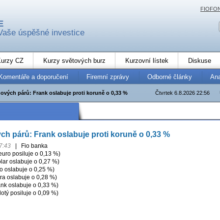
FIOFO
E
Vaše úspěšné investice
urzy CZ
Kurzy světových burz
Kurzovní lístek
Diskuse
Komentáře a doporučení
Firemní zprávy
Odborné články
An
ových párů: Frank oslabuje proti koruně o 0,33 %
Čtvrtek 6.8.2026 22:56
h párů: Frank oslabuje proti koruně o 0,33 %
7:43
|
Fio banka
ro posiluje o 0,13 %)
ar oslabuje o 0,27 %)
 oslabuje o 0,25 %)
ra oslabuje o 0,28 %)
nk oslabuje o 0,33 %)
otý posiluje o 0,09 %)