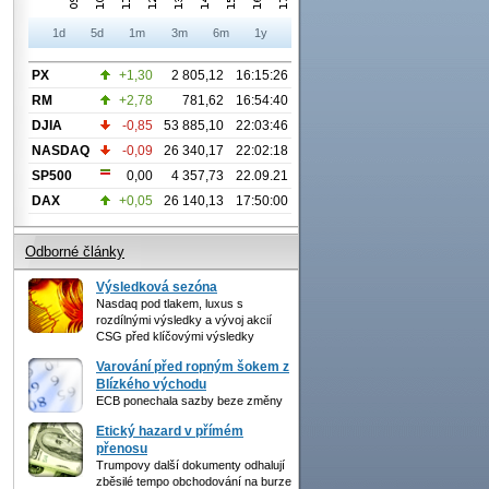
1d
5d
1m
3m
6m
1y
PX
+1,30
2 805,12
16:15:26
RM
+2,78
781,62
16:54:40
DJIA
-0,85
53 885,10
22:03:46
NASDAQ
-0,09
26 340,17
22:02:18
SP500
0,00
4 357,73
22.09.21
DAX
+0,05
26 140,13
17:50:00
Odborné články
Výsledková sezóna
Nasdaq pod tlakem, luxus s
rozdílnými výsledky a vývoj akcií
CSG před klíčovými výsledky
Varování před ropným šokem z
Blízkého východu
ECB ponechala sazby beze změny
Etický hazard v přímém
přenosu
Trumpovy další dokumenty odhalují
zběsilé tempo obchodování na burze