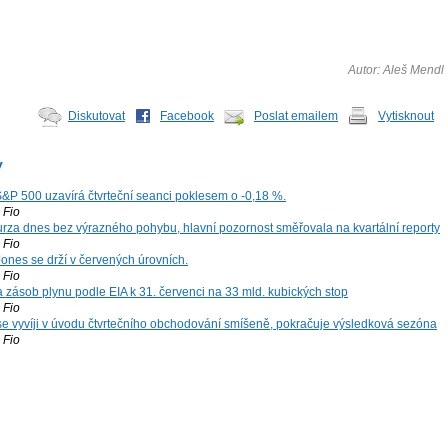
Autor: Aleš Mendl
Diskutovat
Facebook
Poslat emailem
Vytisknout
y
S&P 500 uzavírá čtvrteční seanci poklesem o -0,18 %.
Fio
za dnes bez výrazného pohybu, hlavní pozornost směřovala na kvartální reporty
Fio
ones se drží v červených úrovních.
Fio
zásob plynu podle EIA k 31. červenci na 33 mld. kubických stop
Fio
 se vyvíji v úvodu čtvrtečního obchodování smíšeně, pokračuje výsledková sezóna
Fio