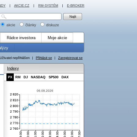
NDY
|
AKCIE.CZ
|
RM-SYSTÉM
|
E-BROKER
akcie
články
diskuze
Rádce investora
Moje akcie
alýzy
Uživatel nepřihlášen
|
Přihlásit se
|
Zaregistrovat se
Indexy
PX
RM
DJ
NASDAQ
SP500
DAX
06.08.2026