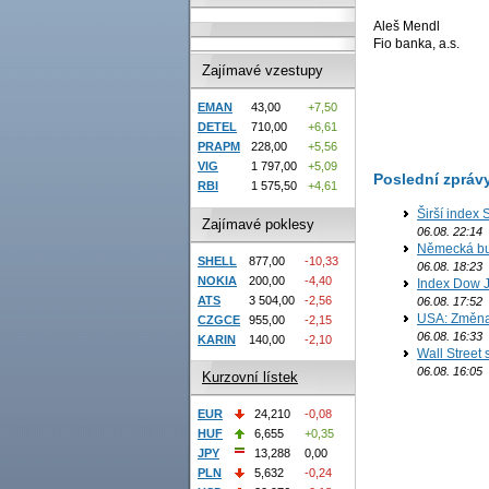
Aleš Mendl
Fio banka, a.s.
Zajímavé vzestupy
EMAN
43,00
+7,50
DETEL
710,00
+6,61
PRAPM
228,00
+5,56
VIG
1 797,00
+5,09
Poslední zpráv
RBI
1 575,50
+4,61
Širší index 
Zajímavé poklesy
06.08. 22:14
Německá bur
SHELL
877,00
-10,33
06.08. 18:23
NOKIA
200,00
-4,40
Index Dow J
ATS
3 504,00
-2,56
06.08. 17:52
USA: Změna 
CZGCE
955,00
-2,15
06.08. 16:33
KARIN
140,00
-2,10
Wall Street
06.08. 16:05
Kurzovní lístek
EUR
24,210
-0,08
HUF
6,655
+0,35
JPY
13,288
0,00
PLN
5,632
-0,24