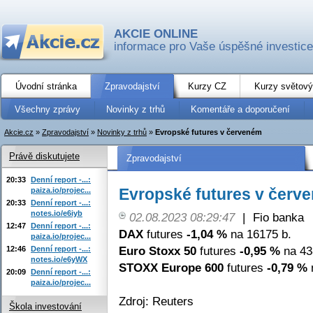
AKCIE ONLINE
informace pro Vaše úspěšné investice
Úvodní stránka
Zpravodajství
Kurzy CZ
Kurzy světový
Všechny zprávy
Novinky z trhů
Komentáře a doporučení
Akcie.cz
»
Zpravodajství
»
Novinky z trhů
»
Evropské futures v červeném
Právě diskutujete
Zpravodajství
20:33
Denní report -...:
Evropské futures v červ
paiza.io/projec...
20:33
Denní report -...:
notes.io/e6iyb
02.08.2023 08:29:47
|
Fio banka
12:47
Denní report -...:
DAX
futures
-1,04 %
na 16175 b.
paiza.io/projec...
Euro Stoxx 50
futures
-0,95 %
na 43
12:46
Denní report -...:
notes.io/e6yWX
STOXX Europe 600
futures
-0,79 %
n
20:09
Denní report -...:
paiza.io/projec...
Zdroj: Reuters
Škola investování