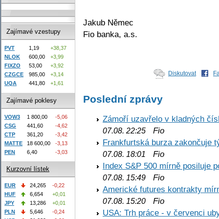
Jakub Němec
Zajímavé vzestupy
Fio banka, a.s.
PVT
1,19
+38,37
NLOK
600,00
+3,99
FIXZO
53,00
+3,92
Diskutovat
F
CZGCE
985,00
+3,14
UQA
441,80
+1,61
Poslední zprávy
Zajímavé poklesy
VOW3
1 800,00
-5,06
Zámoří uzavřelo v kladných č
CSG
441,60
-4,62
Fio
07.08. 22:25
CTP
361,20
-3,42
Frankfurtská burza zakončuje 
MATTE
18 600,00
-3,13
PEN
6,40
-3,03
Fio
07.08. 18:01
Index S&P 500 mírně posiluje p
Kurzovní lístek
Fio
07.08. 15:49
EUR
24,265
-0,22
Americké futures kontrakty mírn
HUF
6,654
+0,01
Fio
07.08. 15:20
JPY
13,286
+0,01
USA: Trh práce - v červenci ub
PLN
5,646
-0,24