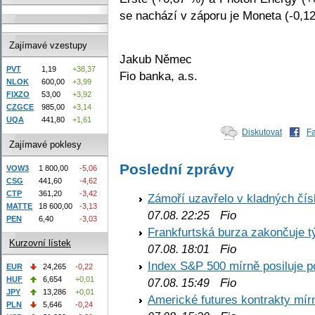
se nachází v záporu je Moneta (-0,1
Zajímavé vzestupy
Jakub Němec
PVT
1,19
+38,37
Fio banka, a.s.
NLOK
600,00
+3,99
FIXZO
53,00
+3,92
CZGCE
985,00
+3,14
UQA
441,80
+1,61
Diskutovat
F
Zajímavé poklesy
Poslední zprávy
VOW3
1 800,00
-5,06
CSG
441,60
-4,62
CTP
361,20
-3,42
Zámoří uzavřelo v kladných č
MATTE
18 600,00
-3,13
Fio
07.08. 22:25
PEN
6,40
-3,03
Frankfurtská burza zakončuje 
Kurzovní lístek
Fio
07.08. 18:01
Index S&P 500 mírně posiluje p
EUR
24,265
-0,22
HUF
6,654
+0,01
Fio
07.08. 15:49
JPY
13,286
+0,01
Americké futures kontrakty mírn
PLN
5,646
-0,24