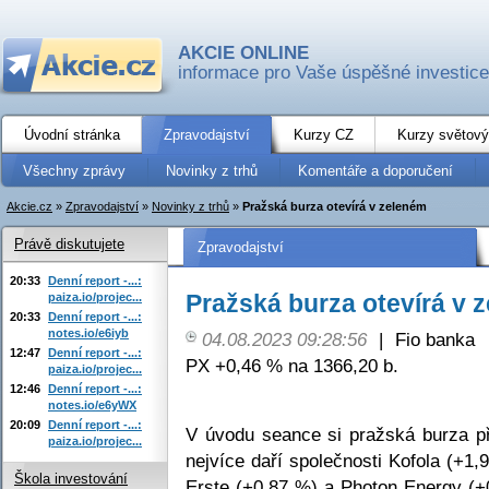
AKCIE ONLINE
informace pro Vaše úspěšné investice
Úvodní stránka
Zpravodajství
Kurzy CZ
Kurzy světový
Všechny zprávy
Novinky z trhů
Komentáře a doporučení
Akcie.cz
»
Zpravodajství
»
Novinky z trhů
»
Pražská burza otevírá v zeleném
Právě diskutujete
Zpravodajství
20:33
Denní report -...:
Pražská burza otevírá v 
paiza.io/projec...
20:33
Denní report -...:
notes.io/e6iyb
04.08.2023 09:28:56
|
Fio banka
12:47
Denní report -...:
PX +0,46 % na 1366,20 b.
paiza.io/projec...
12:46
Denní report -...:
notes.io/e6yWX
20:09
Denní report -...:
V úvodu seance si pražská burza přip
paiza.io/projec...
nejvíce daří společnosti Kofola (+1
Škola investování
Erste (+0,87 %) a Photon Energy (+