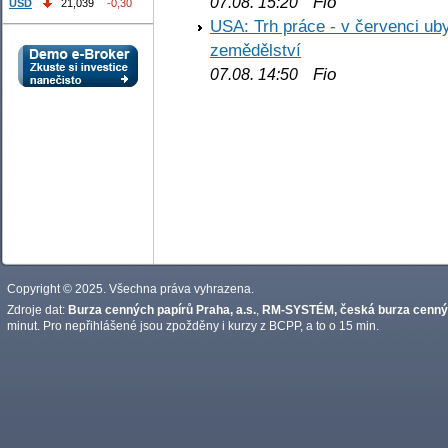
Fio
07.08. 15:20
USD
21,039
-0,30
USA: Trh práce - v červenci ub
zemědělství
Fio
07.08. 14:50
Copyright © 2025. Všechna práva vyhrazena.
Zdroje dat:
Burza cenných papírů Praha, a.s.
,
RM-SYSTÉM, česká burza cennýc
minut. Pro nepřihlášené jsou zpožděny i kurzy z BCPP, a to o 15 min.