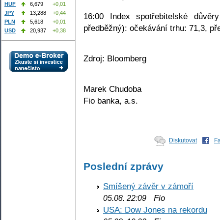
HUF
6,679
+0,01
JPY
13,288
+0,44
16:00 Index spotřebitelské důvěr
PLN
5,618
+0,01
předběžný): očekávání trhu: 71,3, př
USD
20,937
+0,38
Zdroj: Bloomberg
Marek Chudoba
Fio banka, a.s.
Diskutovat
F
Poslední zprávy
Smíšený závěr v zámoří
Fio
05.08. 22:09
USA: Dow Jones na rekordu