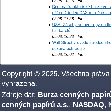
Fio
05.08. 19:23
Dění na frankfurtské burze ve s
přičemž index DAX mírně oslabi
Fio
05.08. 17:58
USA: Zásoby surové ropy podle 
tis. barelů
Fio
05.08. 16:33
Wall Street v úvodu středečníh
sezóna pokračuje
Fio
05.08. 16:02
Copyright © 2025. Všechna práva
vyhrazena.
Zdroje dat:
Burza cenných papírů
cenných papírů a.s.
,
NASDAQ, N