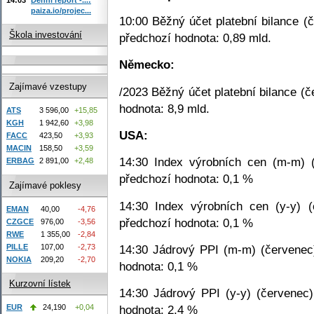
paiza.io/projec...
10:00 Běžný účet platební bilance (č
Škola investování
předchozí hodnota: 0,89 mld.
Německo:
Zajímavé vzestupy
/2023 Běžný účet platební bilance (č
hodnota: 8,9 mld.
ATS
3 596,00
+15,85
KGH
1 942,60
+3,98
USA:
FACC
423,50
+3,93
MACIN
158,50
+3,59
14:30 Index výrobních cen (m-m) (
ERBAG
2 891,00
+2,48
předchozí hodnota: 0,1 %
Zajímavé poklesy
14:30 Index výrobních cen (y-y) (
EMAN
40,00
-4,76
předchozí hodnota: 0,1 %
CZGCE
976,00
-3,56
RWE
1 355,00
-2,84
PILLE
107,00
-2,73
14:30 Jádrový PPI (m-m) (červenec)
NOKIA
209,20
-2,70
hodnota: 0,1 %
Kurzovní lístek
14:30 Jádrový PPI (y-y) (červenec)
EUR
24,190
+0,04
hodnota: 2,4 %