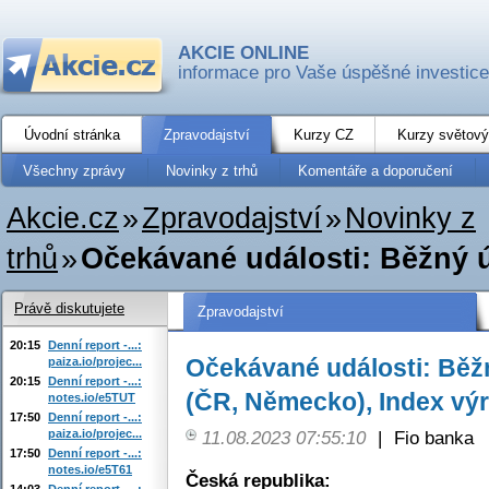
AKCIE ONLINE
informace pro Vaše úspěšné investice
Úvodní stránka
Zpravodajství
Kurzy CZ
Kurzy světový
Všechny zprávy
Novinky z trhů
Komentáře a doporučení
Akcie.cz
»
Zpravodajství
»
Novinky z
trhů
»
Očekávané události: Běžný úč
Právě diskutujete
Zpravodajství
20:15
Denní report -...:
Očekávané události: Běžn
paiza.io/projec...
20:15
Denní report -...:
(ČR, Německo), Index vý
notes.io/e5TUT
17:50
Denní report -...:
paiza.io/projec...
11.08.2023 07:55:10
|
Fio banka
17:50
Denní report -...:
notes.io/e5T61
Česká republika:
14:03
Denní report -...: