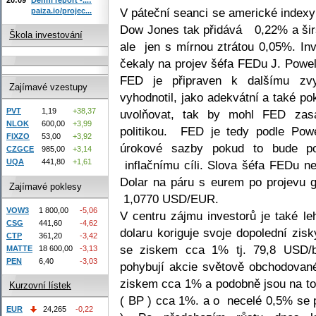
V páteční seanci se americké indexy
paiza.io/projec...
Dow Jones tak přidává 0,22% a šir
Škola investování
ale jen s mírnou ztrátou 0,05%. Inv
čekaly na projev šéfa FEDu J. Powel
FED je připraven k dalšímu zvy
Zajímavé vzestupy
vyhodnotil, jako adekvátní a také p
PVT
1,19
+38,37
uvolňovat, tak by mohl FED zas
NLOK
600,00
+3,99
politikou. FED je tedy podle Pow
FIXZO
53,00
+3,92
úrokové sazby pokud to bude po
CZGCE
985,00
+3,14
UQA
441,80
+1,61
inflačnímu cíli. Slova šéfa FEDu n
Dolar na páru s eurem po projevu g
Zajímavé poklesy
1,0770 USD/EUR.
VOW3
1 800,00
-5,06
V centru zájmu investorů je také le
CSG
441,60
-4,62
dolaru koriguje svoje dopolední zis
CTP
361,20
-3,42
se ziskem cca 1% tj. 79,8 USD/b
MATTE
18 600,00
-3,13
PEN
6,40
-3,03
pohybují akcie světově obchodovan
ziskem cca 1% a podobně jsou na to
Kurzovní lístek
( BP ) cca 1%. a o necelé 0,5% se 
EUR
24,265
-0,22