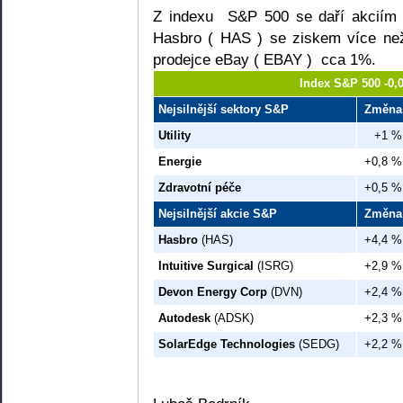
Z indexu S&P 500 se daří akciím
Hasbro ( HAS ) se ziskem více než
prodejce eBay ( EBAY ) cca 1%.
Index S&P 500 -0,
Nejsilnější sektory S&P
Změna
Utility
+1 %
Energie
+0,8 %
Zdravotní péče
+0,5 %
Nejsilnější akcie S&P
Změna
Hasbro
(HAS)
+4,4 %
Intuitive Surgical
(ISRG)
+2,9 %
Devon Energy Corp
(DVN)
+2,4 %
Autodesk
(ADSK)
+2,3 %
SolarEdge Technologies
(SEDG)
+2,2 %