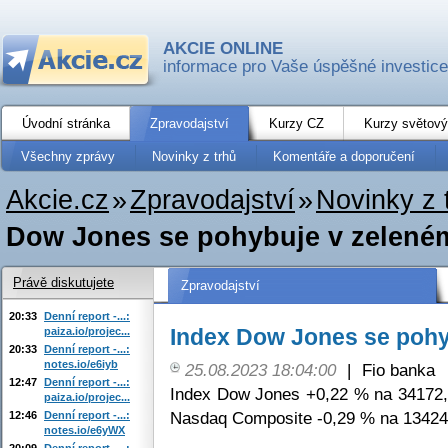
AKCIE ONLINE
informace pro Vaše úspěšné investice
Úvodní stránka
Zpravodajství
Kurzy CZ
Kurzy světový
Všechny zprávy
Novinky z trhů
Komentáře a doporučení
Akcie.cz
»
Zpravodajství
»
Novinky z 
Dow Jones se pohybuje v zelené
Právě diskutujete
Zpravodajství
20:33
Denní report -...:
Index Dow Jones se pohy
paiza.io/projec...
20:33
Denní report -...:
notes.io/e6iyb
25.08.2023 18:04:00
|
Fio banka
12:47
Denní report -...:
Index Dow Jones +0,22 % na 34172,
paiza.io/projec...
Nasdaq Composite -0,29 % na 13424
12:46
Denní report -...:
notes.io/e6yWX
20:09
Denní report -...: