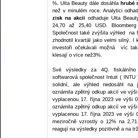
%. Ulta Beauty dále dosáhla
hrubé 
než v minulém roce. Analytici odha
zisk na akcii
odhaduje Ulta Beaut
24,70 až 25,40 USD. Bloomberg
Společnost také zvýšila výhled na 
zhodnotil kvartál jako velmi silný. I 
investoři očekávali možná víc ta
klesají o více než3%.
Své výsledky za 4Q. fiskálního
softwarová společnost Intuit ( INTU 
solidní, ale výhled nedosáhl na 
oznámila zpětný odkup akcií ve výši
vyplacenou 17. října 2023 ve výši 
oznámila zpětný odkup akcií ve výši
vyplacenou 17. října 2023 ve výši
meziročně vzrostly o 12% na 2,71
reagují na výsledky pozitivně a na tr