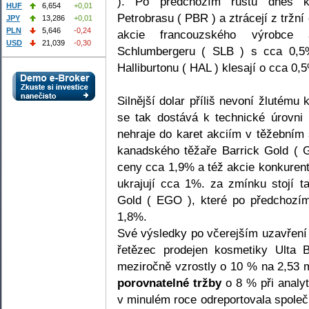
). Po předchozím růstu dnes ko
HUF
6,654
+0,01
Petrobrasu ( PBR ) a ztrácejí z tržn
JPY
13,286
+0,01
PLN
5,646
-0,24
akcie francouzského výrobce 
USD
21,039
-0,30
Schlumbergeru ( SLB ) s cca 0,5%
Halliburtonu ( HAL ) klesají o cca 0,
Silnější dolar příliš nevoní žlutému
se tak dostává k technické úrovni 
nehraje do karet akciím v těžebním 
kanadského těžaře Barrick Gold ( G
ceny cca 1,9% a též akcie konkuren
ukrajují cca 1%. za zmínku stojí 
Gold ( EGO ), které po předchozím
1,8%.
Své výsledky po včerejším uzavření 
řetězec prodejen kosmetiky Ulta
meziročně vzrostly o 10 % na 2,53
porovnatelné tržby
o 8 % při analy
v minulém roce odreportovala společ