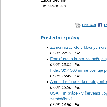
Luboš Bedrník
Fio banka, a.s.
Diskutovat
F
Poslední zprávy
Zámoří uzavřelo v kladných č
Fio
07.08. 22:25
Frankfurtská burza zakončuje 
Fio
07.08. 18:01
Index S&P 500 mírně posiluje p
Fio
07.08. 15:49
Americké futures kontrakty mírn
Fio
07.08. 15:20
USA: Trh práce - v červenci ub
zemědělství
Fio
07.08. 14:50