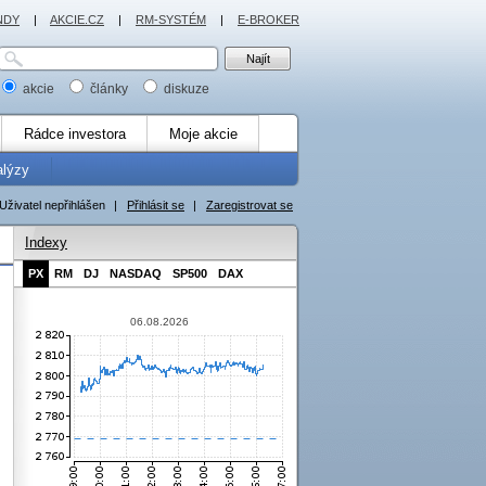
NDY
|
AKCIE.CZ
|
RM-SYSTÉM
|
E-BROKER
akcie
články
diskuze
Rádce investora
Moje akcie
alýzy
Uživatel nepřihlášen
|
Přihlásit se
|
Zaregistrovat se
Indexy
PX
RM
DJ
NASDAQ
SP500
DAX
06.08.2026