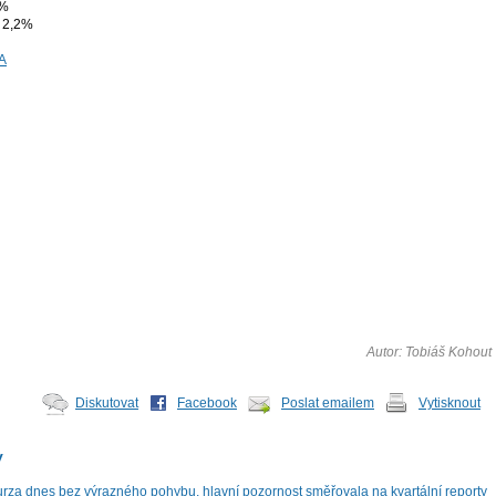
2%
: 2,2%
Autor: Tobiáš Kohout
Diskutovat
Facebook
Poslat emailem
Vytisknout
y
za dnes bez výrazného pohybu, hlavní pozornost směřovala na kvartální reporty