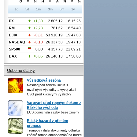
1d
5d
1m
3m
6m
1y
PX
+1,30
2 805,12
16:15:26
RM
+2,78
781,62
16:54:40
DJIA
-0,81
53 910,19
19:47:08
NASDAQ
-0,10
26 337,58
19:47:13
SP500
0,00
4 357,73
22.09.21
DAX
+0,05
26 140,13
17:50:00
Odborné články
Výsledková sezóna
Nasdaq pod tlakem, luxus s
rozdílnými výsledky a vývoj akcií
CSG před klíčovými výsledky
Varování před ropným šokem z
Blízkého východu
ECB ponechala sazby beze změny
Etický hazard v přímém
přenosu
Trumpovy další dokumenty odhalují
zběsilé tempo obchodování na burze