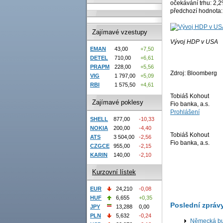
očekávání trhu: 2,
předchozí hodnota
Zajímavé vzestupy
Vývoj HDP v USA
EMAN
43,00
+7,50
DETEL
710,00
+6,61
PRAPM
228,00
+5,56
Zdroj: Bloomberg
VIG
1 797,00
+5,09
RBI
1 575,50
+4,61
Tobiáš Kohout
Zajímavé poklesy
Fio banka, a.s.
Prohlášení
SHELL
877,00
-10,33
NOKIA
200,00
-4,40
Tobiáš Kohout
ATS
3 504,00
-2,56
Fio banka, a.s.
CZGCE
955,00
-2,15
KARIN
140,00
-2,10
Kurzovní lístek
EUR
24,210
-0,08
HUF
6,655
+0,35
Poslední zpráv
JPY
13,288
0,00
PLN
5,632
-0,24
Německá bur