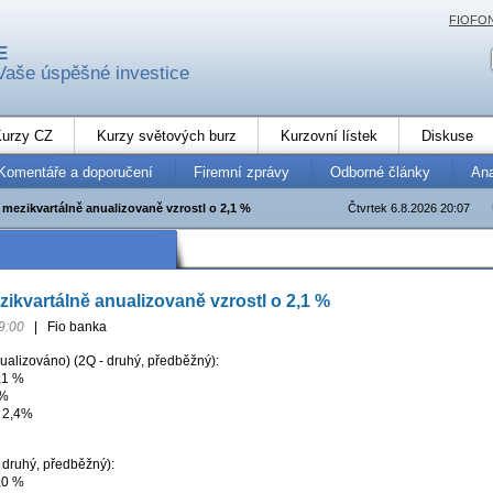
FIOFO
E
Vaše úspěšné investice
urzy CZ
Kurzy světových burz
Kurzovní lístek
Diskuse
Komentáře a doporučení
Firemní zprávy
Odborné články
An
mezikvartálně anualizovaně vzrostl o 2,1 %
Čtvrtek 6.8.2026 20:07
kvartálně anualizovaně vzrostl o 2,1 %
9:00
|
Fio banka
ualizováno) (2Q - druhý, předběžný):
,1 %
4%
: 2,4%
 druhý, předběžný):
,0 %