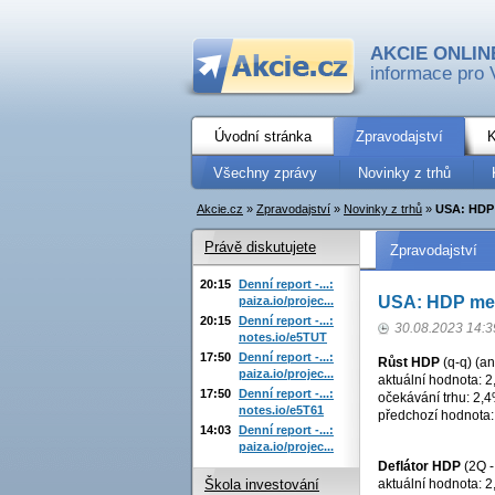
AKCIE ONLIN
informace pro 
Úvodní stránka
Zpravodajství
K
Všechny zprávy
Novinky z trhů
Akcie.cz
»
Zpravodajství
»
Novinky z trhů
»
USA: HDP 
Právě diskutujete
Zpravodajství
20:15
Denní report -...:
USA: HDP mezi
paiza.io/projec...
20:15
Denní report -...:
30.08.2023 14:3
notes.io/e5TUT
17:50
Denní report -...:
Růst HDP
(q-q) (an
paiza.io/projec...
aktuální hodnota: 2
17:50
Denní report -...:
očekávání trhu: 2,
notes.io/e5T61
předchozí hodnota
14:03
Denní report -...:
paiza.io/projec...
Deflátor HDP
(2Q -
aktuální hodnota: 2
Škola investování