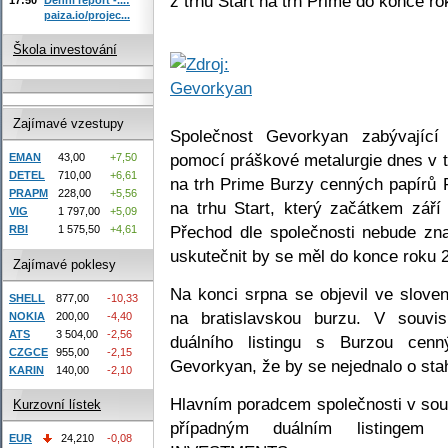
z trhu Start na trh Prime do konce ro
paiza.io/projec...
Škola investování
Zajímavé vzestupy
Společnost Gevorkyan zabývajíc
pomocí práškové metalurgie dnes v t
EMAN
43,00
+7,50
DETEL
710,00
+6,61
na trh Prime Burzy cenných papírů 
PRAPM
228,00
+5,56
na trhu Start, který začátkem zář
VIG
1 797,00
+5,09
Přechod dle společnosti nebude zn
RBI
1 575,50
+4,61
uskutečnit by se měl do konce roku 
Zajímavé poklesy
Na konci srpna se objevil ve slove
SHELL
877,00
-10,33
na bratislavskou burzu. V souvis
NOKIA
200,00
-4,40
ATS
3 504,00
-2,56
duálního listingu s Burzou cenn
CZGCE
955,00
-2,15
Gevorkyan, že by se nejednalo o sta
KARIN
140,00
-2,10
Hlavním poradcem společnosti v souv
Kurzovní lístek
případným duálním listinge
EUR
24,210
-0,08