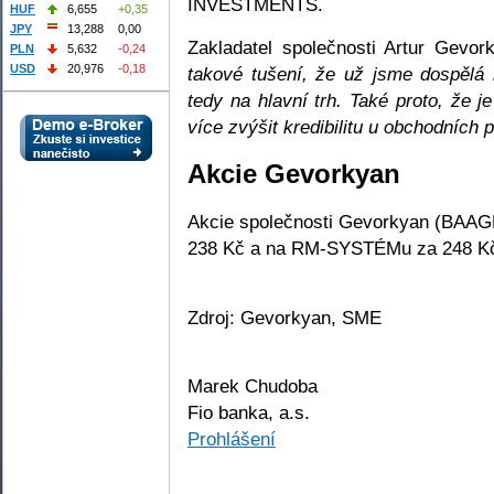
INVESTMENTS.
HUF
6,655
+0,35
JPY
13,288
0,00
Zakladatel společnosti Artur Gevor
PLN
5,632
-0,24
USD
20,976
-0,18
takové tušení, že už jsme dospělá 
tedy na hlavní trh. Také proto, že j
více zvýšit kredibilitu u obchodních p
Akcie Gevorkyan
Akcie společnosti Gevorkyan (BAAGE
238 Kč a na RM-SYSTÉMu za 248 K
Zdroj: Gevorkyan, SME
Marek Chudoba
Fio banka, a.s.
Prohlášení