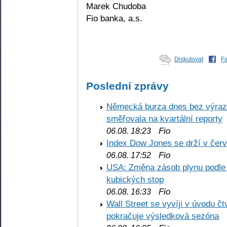
Marek Chudoba
Fio banka, a.s.
Diskutovat
F
Poslední zprávy
Německá burza dnes bez výrazn
směřovala na kvartální reporty
Fio
06.08. 18:23
Index Dow Jones se drží v čer
Fio
06.08. 17:52
USA: Změna zásob plynu podle E
kubických stop
Fio
06.08. 16:33
Wall Street se vyvíji v úvodu 
pokračuje výsledková sezóna