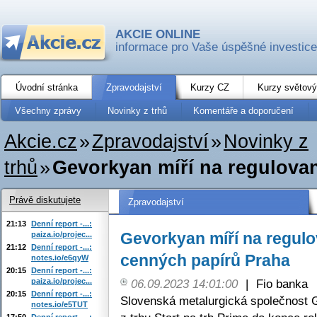
AKCIE ONLINE
informace pro Vaše úspěšné investice
Úvodní stránka
Zpravodajství
Kurzy CZ
Kurzy světový
Všechny zprávy
Novinky z trhů
Komentáře a doporučení
Akcie.cz
»
Zpravodajství
»
Novinky z
trhů
»
Gevorkyan míří na regulovan
Právě diskutujete
Zpravodajství
21:13
Denní report -...:
Gevorkyan míří na regulo
paiza.io/projec...
21:12
Denní report -...:
cenných papírů Praha
notes.io/e6qyW
20:15
Denní report -...:
paiza.io/projec...
06.09.2023 14:01:00
|
Fio banka
20:15
Denní report -...:
Slovenská metalurgická společnost
notes.io/e5TUT
17:50
Denní report -...: