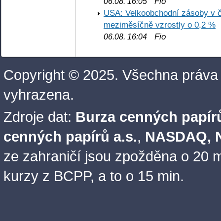
Fio
06.08. 16:05
USA: Velkoobchodní zásoby v č
meziměsíčně vzrostly o 0,2 %
Fio
06.08. 16:04
Copyright © 2025. Všechna práva
vyhrazena.
Zdroje dat:
Burza cenných papírů
cenných papírů a.s.
,
NASDAQ, N
ze zahraničí jsou zpožděna o 20 m
kurzy z BCPP, a to o 15 min.