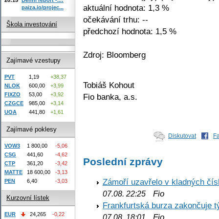
aktuální hodnota: 1,3 %
paiza.io/projec...
očekávání trhu: --
Škola investování
předchozí hodnota: 1,5 %
Zdroj: Bloomberg
Zajímavé vzestupy
PVT
1,19
+38,37
Tobiáš Kohout
NLOK
600,00
+3,99
FIXZO
53,00
+3,92
Fio banka, a.s.
CZGCE
985,00
+3,14
UQA
441,80
+1,61
Zajímavé poklesy
Diskutovat
F
VOW3
1 800,00
-5,06
CSG
441,60
-4,62
Poslední zprávy
CTP
361,20
-3,42
MATTE
18 600,00
-3,13
Zámoří uzavřelo v kladných č
PEN
6,40
-3,03
Fio
07.08. 22:25
Kurzovní lístek
Frankfurtská burza zakončuje 
EUR
24,265
-0,22
Fio
07.08. 18:01