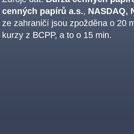
cenných papírů a.s.
,
NASDAQ, N
ze zahraničí jsou zpožděna o 20 m
kurzy z BCPP, a to o 15 min.