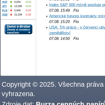
HUF
6,654
+0,01
Index S&P 500 mírně posiluje p
JPY
13,286
+0,01
Fio
07.08. 15:49
PLN
5,646
-0,24
USD
21,039
-0,30
Americké futures kontrakty mírn
Fio
07.08. 15:20
USA: Trh práce - v červenci ub
zemědělství
Fio
07.08. 14:50
Copyright © 2025. Všechna práva
vyhrazena.
Zdroje dat:
Burza cenných papírů