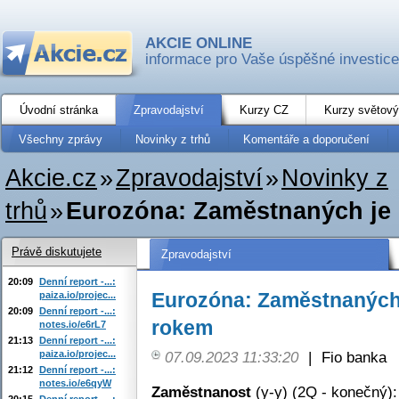
AKCIE ONLINE
informace pro Vaše úspěšné investice
Úvodní stránka
Zpravodajství
Kurzy CZ
Kurzy světový
Všechny zprávy
Novinky z trhů
Komentáře a doporučení
Akcie.cz
»
Zpravodajství
»
Novinky z
trhů
»
Eurozóna: Zaměstnaných je 
Právě diskutujete
Zpravodajství
20:09
Denní report -...:
Eurozóna: Zaměstnaných j
paiza.io/projec...
20:09
Denní report -...:
rokem
notes.io/e6rL7
21:13
Denní report -...:
paiza.io/projec...
07.09.2023 11:33:20
|
Fio banka
21:12
Denní report -...:
notes.io/e6qyW
Zaměstnanost
(y-y) (2Q - konečný):
20:15
Denní report -...: