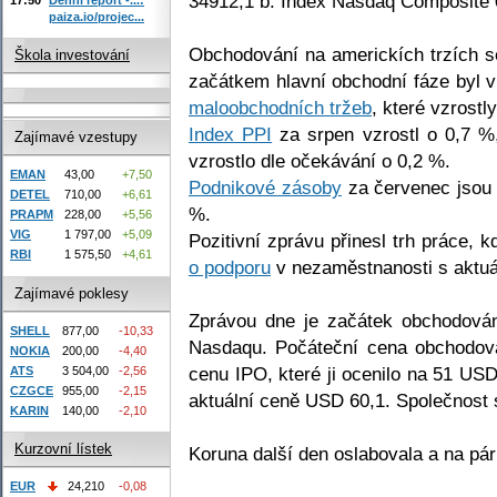
34912,1 b. Index Nasdaq Composite 
paiza.io/projec...
Obchodování na americkích trzích se
Škola investování
začátkem hlavní obchodní fáze byl 
maloobchodních tržeb
, které vzrostl
Index PPI
za srpen vzrostl o 0,7 %
Zajímavé vzestupy
vzrostlo dle očekávání o 0,2 %.
EMAN
43,00
+7,50
Podnikové zásoby
za červenec jsou 
DETEL
710,00
+6,61
%.
PRAPM
228,00
+5,56
VIG
1 797,00
+5,09
Pozitivní zprávu přinesl trh práce,
RBI
1 575,50
+4,61
o podporu
v nezaměstnanosti s aktuál
Zajímavé poklesy
Zprávou dne je začátek obchodován
SHELL
877,00
-10,33
Nasdaqu. Počáteční cena obchodová
NOKIA
200,00
-4,40
cenu IPO, které ji ocenilo na 51 USD
ATS
3 504,00
-2,56
CZGCE
955,00
-2,15
aktuální ceně USD 60,1. Společnost
KARIN
140,00
-2,10
Kurzovní lístek
Koruna další den oslabovala a na pár
EUR
24,210
-0,08