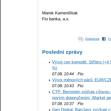
Marek Kameništiak
Fio banka, a.s.
Diskutovat
F
Poslední zprávy
Vývoj cen komodit: Stříbro (+4,
%)
Fio
07.08. 10:44
Vývoj měnových párů: EUR/CZ
Fio
07.08. 10:43
CTP: Bernstein snižuje cílovo
novým doporučením „Market pe
Fio
07.08. 10:37
Gen Digital: Barclays zvyšuje