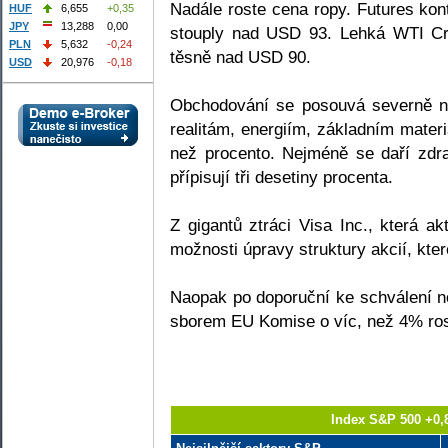
Nadále roste cena ropy. Futures ko
HUF
6,655
+0,35
JPY
13,288
0,00
stouply nad USD 93. Lehká WTI Cr
PLN
5,632
-0,24
těsně nad USD 90.
USD
20,976
-0,18
Obchodování se posouvá severně na
realitám, energiím, základním materiá
než procento. Nejméně se daří zdra
přípisují tři desetiny procenta.
Z gigantů ztráci Visa Inc., která 
možnosti úpravy struktury akcií, kte
Naopak po doporuční ke schválení 
sborem EU Komise o víc, než 4% ros
Index S&P 500 +0,