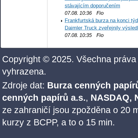
stávajícím doporučením
Fio
07.08. 10:36
Frankfurtská burza na konci týd
Daimler Truck zveřejnily výsle
Fio
07.08. 10:35
Copyright © 2025. Všechna práva
vyhrazena.
Zdroje dat:
Burza cenných papírů
cenných papírů a.s.
,
NASDAQ, N
ze zahraničí jsou zpožděna o 20 m
kurzy z BCPP, a to o 15 min.