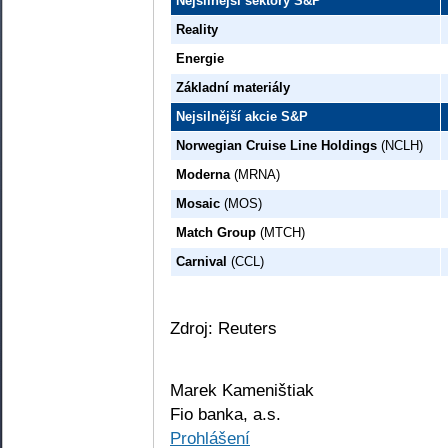
Nejsilnější sektory S&P
Reality
Energie
Základní materiály
Nejsilnější akcie S&P
Norwegian Cruise Line Holdings
(NCLH)
Moderna
(MRNA)
Mosaic
(MOS)
Match Group
(MTCH)
Carnival
(CCL)
Zdroj: Reuters
Marek Kameništiak
Fio banka, a.s.
Prohlášení