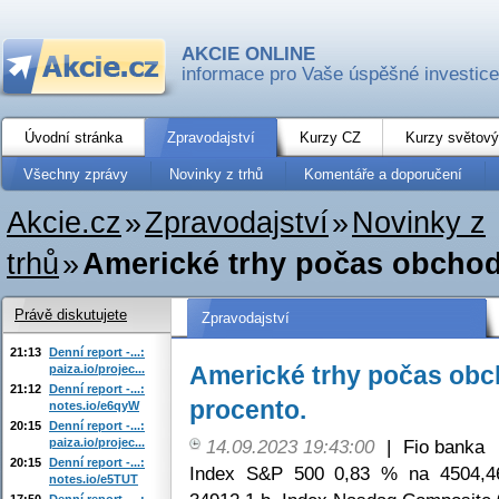
AKCIE ONLINE
informace pro Vaše úspěšné investice
Úvodní stránka
Zpravodajství
Kurzy CZ
Kurzy světový
Všechny zprávy
Novinky z trhů
Komentáře a doporučení
Akcie.cz
»
Zpravodajství
»
Novinky z
trhů
»
Americké trhy počas obchodo
Právě diskutujete
Zpravodajství
21:13
Denní report -...:
Americké trhy počas obch
paiza.io/projec...
21:12
Denní report -...:
procento.
notes.io/e6qyW
20:15
Denní report -...:
paiza.io/projec...
14.09.2023 19:43:00
|
Fio banka
20:15
Denní report -...:
Index S&P 500 0,83 % na 4504,4
notes.io/e5TUT
17:50
Denní report -...: