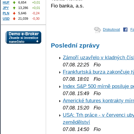
HUF
6,654
+0,01
Fio banka, a.s.
JPY
13,286
+0,01
PLN
5,646
-0,24
USD
21,039
-0,30
Diskutovat
F
Poslední zprávy
Zámoří uzavřelo v kladných č
Fio
07.08. 22:25
Frankfurtská burza zakončuje 
Fio
07.08. 18:01
Index S&P 500 mírně posiluje p
Fio
07.08. 15:49
Americké futures kontrakty mírn
Fio
07.08. 15:20
USA: Trh práce - v červenci ub
zemědělství
Fio
07.08. 14:50