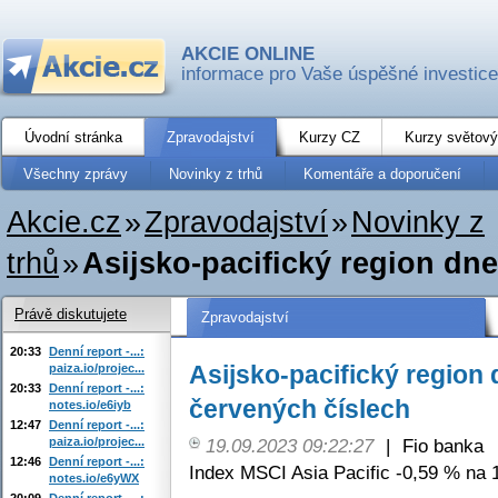
AKCIE ONLINE
informace pro Vaše úspěšné investice
Úvodní stránka
Zpravodajství
Kurzy CZ
Kurzy světový
Všechny zprávy
Novinky z trhů
Komentáře a doporučení
Akcie.cz
»
Zpravodajství
»
Novinky z
trhů
»
Asijsko-pacifický region dn
Právě diskutujete
Zpravodajství
20:33
Denní report -...:
Asijsko-pacifický region
paiza.io/projec...
20:33
Denní report -...:
červených číslech
notes.io/e6iyb
12:47
Denní report -...:
paiza.io/projec...
19.09.2023 09:22:27
|
Fio banka
12:46
Denní report -...:
Index MSCI Asia Pacific -0,59 % na 
notes.io/e6yWX
20:09
Denní report -...: