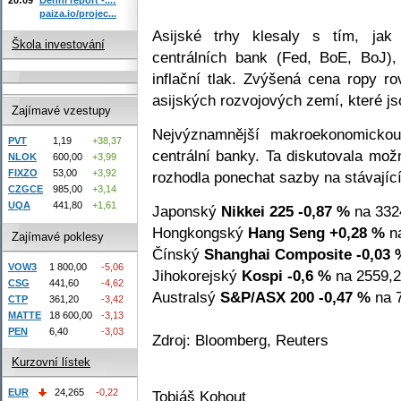
paiza.io/projec...
Asijské trhy klesaly s tím, jak 
Škola investování
centrálních bank (Fed, BoE, BoJ)
inflační tlak. Zvýšená cena ropy 
asijských rozvojových zemí, které js
Zajímavé vzestupy
Nejvýznamnější makroekonomickou 
PVT
1,19
+38,37
centrální banky. Ta diskutovala mo
NLOK
600,00
+3,99
FIXZO
53,00
+3,92
rozhodla ponechat sazby na stávající 
CZGCE
985,00
+3,14
UQA
441,80
+1,61
Japonský
Nikkei 225
-0,87 %
na 332
Hongkongský
Hang Seng
+0,28 %
na
Zajímavé poklesy
Čínský
Shanghai Composite
-0,03 
VOW3
1 800,00
-5,06
Jihokorejský
Kospi
-0,6 %
na 2559,2
CSG
441,60
-4,62
Australsý
S&P/ASX 200
-0,47 %
na 7
CTP
361,20
-3,42
MATTE
18 600,00
-3,13
PEN
6,40
-3,03
Zdroj: Bloomberg, Reuters
Kurzovní lístek
EUR
24,265
-0,22
Tobiáš Kohout