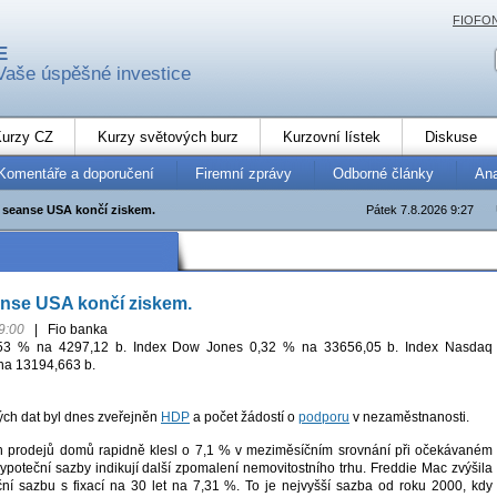
FIOFO
E
Vaše úspěšné investice
urzy CZ
Kurzy světových burz
Kurzovní lístek
Diskuse
Komentáře a doporučení
Firemní zprávy
Odborné články
An
seanse USA končí ziskem.
Pátek 7.8.2026 9:27
nse USA končí ziskem.
9:00
|
Fio banka
53 % na 4297,12 b. Index Dow Jones 0,32 % na 33656,05 b. Index Nasdaq
na 13194,663 b.
ch dat byl dnes zveřejněn
HDP
a počet žádostí o
podporu
v nezaměstnanosti.
h prodejů domů rapidně klesl o 7,1 % v meziměsíčním srovnání při očekávaném
ypoteční sazby indikují další zpomalení nemovitostního trhu. Freddie Mac zvýšila
í sazbu s fixací na 30 let na 7,31 %. To je nejvyšší sazba od roku 2000, kdy