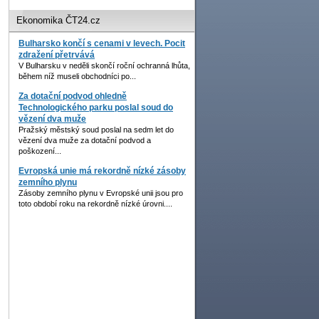
Ekonomika ČT24.cz
Bulharsko končí s cenami v levech. Pocit
zdražení přetrvává
V Bulharsku v neděli skončí roční ochranná lhůta,
během níž museli obchodníci po...
Za dotační podvod ohledně
Technologického parku poslal soud do
vězení dva muže
Pražský městský soud poslal na sedm let do
vězení dva muže za dotační podvod a
poškození...
Evropská unie má rekordně nízké zásoby
zemního plynu
Zásoby zemního plynu v Evropské unii jsou pro
toto období roku na rekordně nízké úrovni....