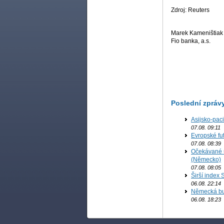
Zdroj: Reuters
Marek Kameništiak
Fio banka, a.s.
Poslední zpráv
Asijsko-pac
07.08. 09:11
Evropské fu
07.08. 08:39
Očekávané u
(Německo)
07.08. 08:05
Širší index 
06.08. 22:14
Německá bur
06.08. 18:23