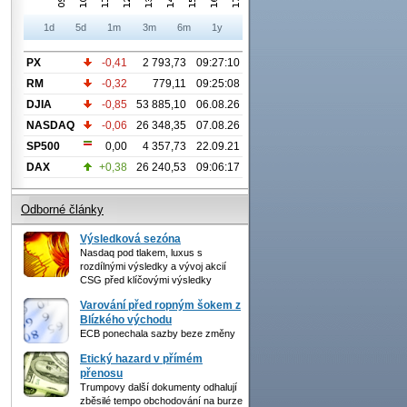
1d
5d
1m
3m
6m
1y
PX
-0,41
2 793,73
09:27:10
RM
-0,32
779,11
09:25:08
DJIA
-0,85
53 885,10
06.08.26
NASDAQ
-0,06
26 348,35
07.08.26
SP500
0,00
4 357,73
22.09.21
DAX
+0,38
26 240,53
09:06:17
Odborné články
Výsledková sezóna
Nasdaq pod tlakem, luxus s
rozdílnými výsledky a vývoj akcií
CSG před klíčovými výsledky
Varování před ropným šokem z
Blízkého východu
ECB ponechala sazby beze změny
Etický hazard v přímém
přenosu
Trumpovy další dokumenty odhalují
zběsilé tempo obchodování na burze