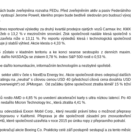
ách bude zveřejněna rozvaha FEDu. Před zveřejněním aktiv a pasiv Federálního
 vystoupí Jerome Powell, kterého projev bude bedlivě sledován pro budoucí vývoj
.
nes reportoval výsledky za druhý kvartál prodejce ojetých vozů Carmax Inc. KMX
tržeb o 13,2 % v meziročním srovnání. Zisk společnosti nadále klesá společně s
zavřela níže o 13,11 %. Po reportu výsledků klesá i technologická společnost
je ji slabší výhled. Akcie klesla o 4,33 %.
zůstalo v kladném teritoriu a ke konci seanse sestoupilo z denních maxim.
e dařilo NASDAQu se ziskem 0,78 %. Index S&P 500 rostl o 0,53 %.
pe dařilo komunikacím, informačním technologiím a nezbytné spořebě.
ektor utilit v čele s NextEra Energy Inc. Akcie společnosti dnes odepisují dalších
ratingu na „neutral“ s cílovou cenou USD 40 (předchozí cílová cena dosáhla USD
„overweight“) od JPMorgan. Od začátku týdne společnost ztratila téměř 15 % tržní
ů rostlo AMD o 4,85 % po uvedení akcelerační karty s ultra nízkou latencí. Po 40
nedařilo Micron Technology Inc., která ztratila 4,41 %.
ku odevzdává Exxon Mobil Corp., který neustál právní bitvu o možnost přepravy
opravou v Kalifornii. Přeprava je dle společnosti zásadní pro znovuotevření
tů, které společnost uzavřela v roce 2015 po úniku ropy z přepravního potrubí.
pokračují akcie Boeing Co. Prakticky celé září postupně sestupují a za tento měsíc