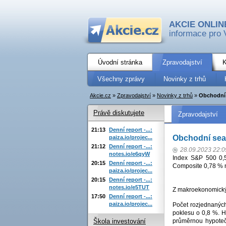
AKCIE ONLIN
informace pro 
Úvodní stránka
Zpravodajství
K
Všechny zprávy
Novinky z trhů
Akcie.cz
»
Zpravodajství
»
Novinky z trhů
»
Obchodní 
Právě diskutujete
Zpravodajství
21:13
Denní report -...:
Obchodní sea
paiza.io/projec...
21:12
Denní report -...:
28.09.2023 22:0
notes.io/e6qyW
Index S&P 500 0,
20:15
Denní report -...:
Composite 0,78 % 
paiza.io/projec...
20:15
Denní report -...:
notes.io/e5TUT
Z makroekonomický
17:50
Denní report -...:
paiza.io/projec...
Počet rozjednanýc
poklesu o 0,8 %. H
průměrnou hypotečn
Škola investování