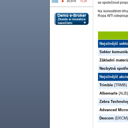
USD
20,976
-0,18
se společnost prop
Na komoditním trhu
Ropa WTI odepisuje
Nejsilnější sek
Sektor komunik
Základní materi
Nezbytná spotř
Nejsilnější akc
Trimble
(TRMB)
Albemarle
(ALB)
Zebra Technolo
Advanced Micro
Dexcom
(DXCM)