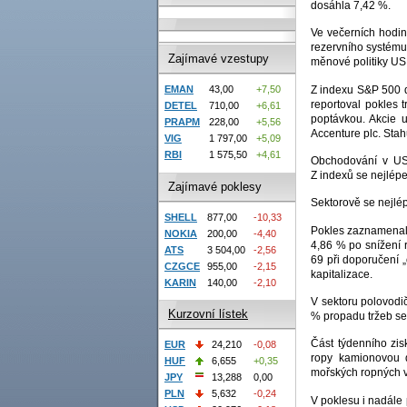
dosáhla 7,42 %.
Ve večerních hodin
rezervního systému
Zajímavé vzestupy
měnové politiky US
Z indexu S&P 500 d
EMAN
43,00
+7,50
reportoval pokles 
DETEL
710,00
+6,61
poptávkou. Akcie u
PRAPM
228,00
+5,56
Accenture plc. Stahu
VIG
1 797,00
+5,09
RBI
1 575,50
+4,61
Obchodování v US 
Z indexů se nejlép
Zajímavé poklesy
Sektorově se nejlé
SHELL
877,00
-10,33
Pokles zaznamenal s
NOKIA
200,00
-4,40
4,86 % po snížení 
ATS
3 504,00
-2,56
69 při doporučení 
CZGCE
955,00
-2,15
kapitalizace.
KARIN
140,00
-2,10
V sektoru polovodič
Kurzovní lístek
% propadu tržeb se 
Část týdenního zis
EUR
24,210
-0,08
ropy kamionovou d
HUF
6,655
+0,35
mořských ropných vr
JPY
13,288
0,00
PLN
5,632
-0,24
V poklesu i nadále 