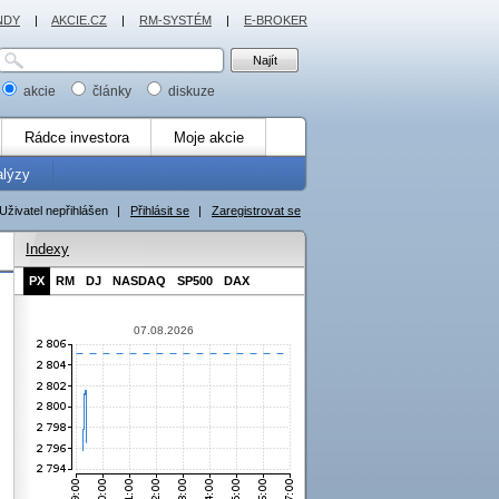
NDY
|
AKCIE.CZ
|
RM-SYSTÉM
|
E-BROKER
akcie
články
diskuze
Rádce investora
Moje akcie
alýzy
Uživatel nepřihlášen
|
Přihlásit se
|
Zaregistrovat se
Indexy
PX
RM
DJ
NASDAQ
SP500
DAX
07.08.2026