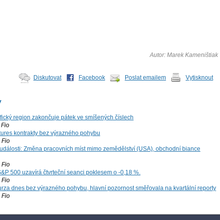
Autor: Marek Kameništiak
Diskutovat
Facebook
Poslat emailem
Vytisknout
y
ifický region zakončuje pátek ve smíšených číslech
Fio
tures kontrakty bez výrazného pohybu
Fio
dálosti: Změna pracovních míst mimo zemědělství (USA), obchodní biance
Fio
S&P 500 uzavírá čtvrteční seanci poklesem o -0,18 %.
Fio
za dnes bez výrazného pohybu, hlavní pozornost směřovala na kvartální reporty
Fio