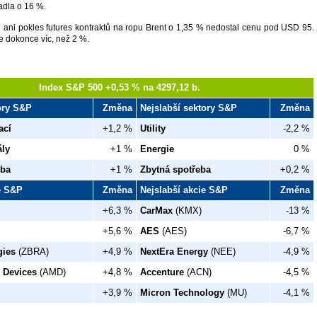
adla o 16 %.
 ani pokles futures kontraktů na ropu Brent o 1,35 % nedostal cenu pod USD 95.
 dokonce víc, než 2 %.
Index S&P 500 +0,53 % na 4297,12 b.
tory S&P
Změna
Nejslabší sektory S&P
Změna
ací
+1,2 %
Utility
-2,2 %
ály
+1 %
Energie
0 %
eba
+1 %
Zbytná spotřeba
+0,2 %
ie S&P
Změna
Nejslabší akcie S&P
Změna
+6,3 %
CarMax
(KMX)
-13 %
+5,6 %
AES
(AES)
-6,7 %
gies
(ZBRA)
+4,9 %
NextEra Energy
(NEE)
-4,9 %
 Devices
(AMD)
+4,8 %
Accenture
(ACN)
-4,5 %
+3,9 %
Micron Technology
(MU)
-4,1 %