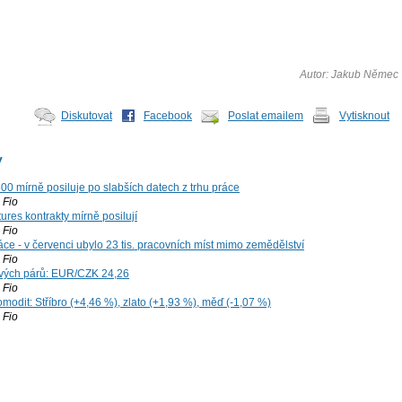
Autor: Jakub Němec
Diskutovat
Facebook
Poslat emailem
Vytisknout
y
00 mírně posiluje po slabších datech z trhu práce
Fio
ures kontrakty mírně posilují
Fio
ce - v červenci ubylo 23 tis. pracovních míst mimo zemědělství
Fio
vých párů: EUR/CZK 24,26
Fio
modit: Stříbro (+4,46 %), zlato (+1,93 %), měď (-1,07 %)
Fio