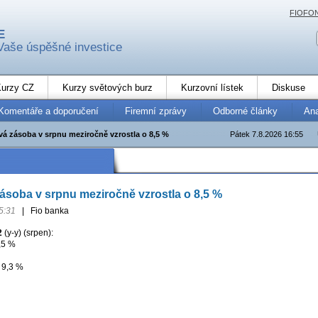
FIOFO
E
Vaše úspěšné investice
urzy CZ
Kurzy světových burz
Kurzovní lístek
Diskuse
Komentáře a doporučení
Firemní zprávy
Odborné články
An
á zásoba v srpnu meziročně vzrostla o 8,5 %
Pátek 7.8.2026 16:55
soba v srpnu meziročně vzrostla o 8,5 %
5:31
|
Fio banka
2
(y-y) (srpen):
,5 %
 9,3 %