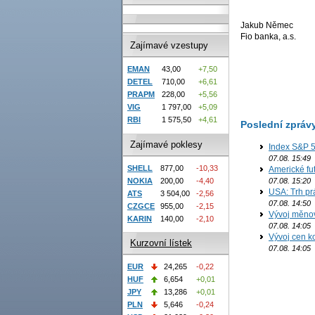
Jakub Němec
Fio banka, a.s.
Zajímavé vzestupy
EMAN
43,00
+7,50
DETEL
710,00
+6,61
PRAPM
228,00
+5,56
VIG
1 797,00
+5,09
RBI
1 575,50
+4,61
Poslední zpráv
Zajímavé poklesy
Index S&P 5
07.08. 15:49
SHELL
877,00
-10,33
Americké fut
NOKIA
200,00
-4,40
07.08. 15:20
USA: Trh prá
ATS
3 504,00
-2,56
07.08. 14:50
CZGCE
955,00
-2,15
Vývoj měno
KARIN
140,00
-2,10
07.08. 14:05
Vývoj cen ko
Kurzovní lístek
07.08. 14:05
EUR
24,265
-0,22
HUF
6,654
+0,01
JPY
13,286
+0,01
PLN
5,646
-0,24