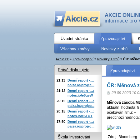
AKCIE ONLIN
informace pro 
Úvodní stránka
Zpravodajství
K
Všechny zprávy
Novinky z trhů
Akcie.cz
»
Zpravodajství
»
Novinky z trhů
»
ČR: Měnov
Právě diskutujete
Zpravodajství
21:13
Denní report -...:
ČR: Měnová zá
paiza.io/projec...
21:12
Denní report -...:
29.09.2023 10:0
notes.io/e6qyW
20:15
Denní report -...:
Měnová zásoba M
paiza.io/projec...
aktuální hodnota: 8
20:15
Denní report -...:
očekávání trhu: --
notes.io/e5TUT
předchozí hodnota:
17:50
Denní report -...:
paiza.io/projec...
Zdroj: Bloomberg
Škola investování