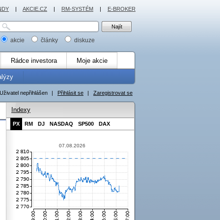
NDY
|
AKCIE.CZ
|
RM-SYSTÉM
|
E-BROKER
akcie
články
diskuze
Rádce investora
Moje akcie
alýzy
Uživatel nepřihlášen
|
Přihlásit se
|
Zaregistrovat se
Indexy
PX
RM
DJ
NASDAQ
SP500
DAX
07.08.2026