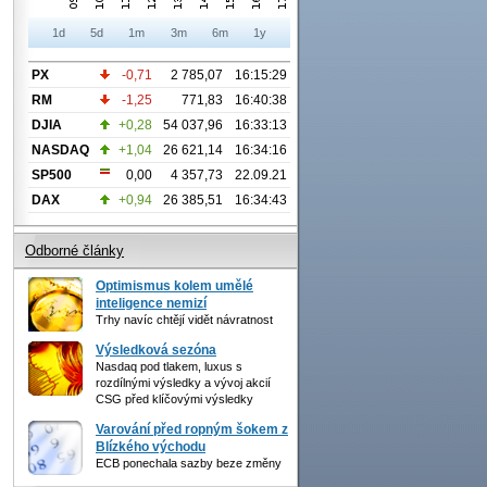
1d
5d
1m
3m
6m
1y
PX
-0,71
2 785,07
16:15:29
RM
-1,25
771,83
16:40:38
DJIA
+0,28
54 037,96
16:33:13
NASDAQ
+1,04
26 621,14
16:34:16
SP500
0,00
4 357,73
22.09.21
DAX
+0,94
26 385,51
16:34:43
Odborné články
Optimismus kolem umělé
inteligence nemizí
Trhy navíc chtějí vidět návratnost
Výsledková sezóna
Nasdaq pod tlakem, luxus s
rozdílnými výsledky a vývoj akcií
CSG před klíčovými výsledky
Varování před ropným šokem z
Blízkého východu
ECB ponechala sazby beze změny