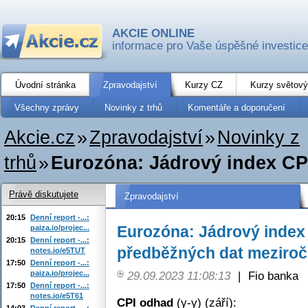
AKCIE ONLINE
informace pro Vaše úspěšné investice
Úvodní stránka
Zpravodajství
Kurzy CZ
Kurzy světový
Všechny zprávy
Novinky z trhů
Komentáře a doporučení
Akcie.cz
»
Zpravodajství
»
Novinky z
trhů
»
Eurozóna: Jádrový index CPI 
Právě diskutujete
Zpravodajství
20:15
Denní report -...:
Eurozóna: Jádrový index C
paiza.io/projec...
20:15
Denní report -...:
předběžných dat meziročn
notes.io/e5TUT
17:50
Denní report -...:
paiza.io/projec...
29.09.2023 11:08:13
|
Fio banka
17:50
Denní report -...:
notes.io/e5T61
CPI odhad
(y-y) (září):
14:03
Denní report -...: