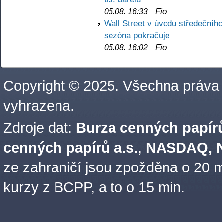
Fio
05.08. 16:33
Wall Street v úvodu středečníh
sezóna pokračuje
Fio
05.08. 16:02
Copyright © 2025. Všechna práva
vyhrazena.
Zdroje dat:
Burza cenných papírů
cenných papírů a.s.
,
NASDAQ, N
ze zahraničí jsou zpožděna o 20 m
kurzy z BCPP, a to o 15 min.