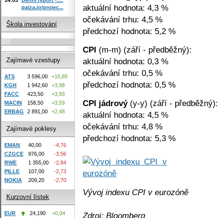
aktuální hodnota: 4,3 %
paiza.io/projec...
očekávání trhu: 4,5 %
Škola investování
předchozí hodnota: 5,2 %
CPI
(m-m) (září - předběžný):
aktuální hodnota: 0,3 %
Zajímavé vzestupy
očekávání trhu: 0,5 %
ATS
3 596,00
+15,85
předchozí hodnota: 0,5 %
KGH
1 942,60
+3,98
FACC
423,50
+3,93
CPI jádrový
(y-y) (září - předběžný):
MACIN
158,50
+3,59
ERBAG
2 891,00
+2,48
aktuální hodnota: 4,5 %
očekávání trhu: 4,8 %
Zajímavé poklesy
předchozí hodnota: 5,3 %
EMAN
40,00
-4,76
CZGCE
976,00
-3,56
RWE
1 355,00
-2,84
PILLE
107,00
-2,73
NOKIA
209,20
-2,70
Vývoj indexu CPI v eurozóně
Kurzovní lístek
EUR
24,190
+0,04
Zdroj: Bloomberg