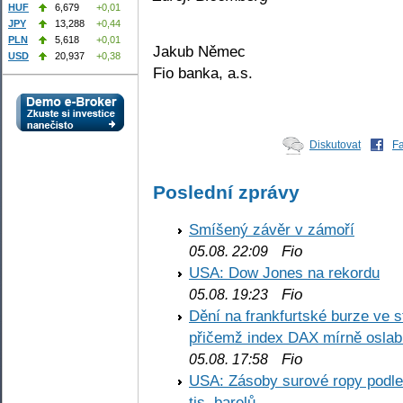
HUF
6,679
+0,01
JPY
13,288
+0,44
PLN
5,618
+0,01
Jakub Němec
USD
20,937
+0,38
Fio banka, a.s.
Diskutovat
F
Poslední zprávy
Smíšený závěr v zámoří
Fio
05.08. 22:09
USA: Dow Jones na rekordu
Fio
05.08. 19:23
Dění na frankfurtské burze ve s
přičemž index DAX mírně oslabi
Fio
05.08. 17:58
USA: Zásoby surové ropy podle 
tis. barelů