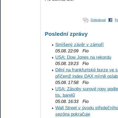
Diskutovat
F
Poslední zprávy
Smíšený závěr v zámoří
Fio
05.08. 22:09
USA: Dow Jones na rekordu
Fio
05.08. 19:23
Dění na frankfurtské burze ve s
přičemž index DAX mírně oslabi
Fio
05.08. 17:58
USA: Zásoby surové ropy podle 
tis. barelů
Fio
05.08. 16:33
Wall Street v úvodu středečníh
sezóna pokračuje