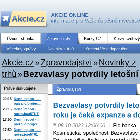
AKCIE ONLINE
informace pro Vaše úspěšné investice
Úvodní stránka
Zpravodajství
Kurzy CZ
Kurzy světový
Všechny zprávy
Novinky z trhů
Komentáře a doporučení
Akcie.cz
»
Zpravodajství
»
Novinky z
trhů
»
Bezvavlasy potvrdily letošní
Právě diskutujete
Zpravodajství
20:15
Denní report -...:
Bezvavlasy potvrdily let
paiza.io/projec...
20:15
Denní report -...:
roku je čeká expanze a 
notes.io/e5TUT
17:50
Denní report -...:
paiza.io/projec...
09.10.2023 12:06:00
|
Fio banka
17:50
Denní report -...:
Kosmetická společnost Bezvavlasy
notes.io/e5T61
14:03
Denní report -...: