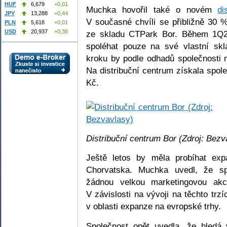
HUF
6,679
+0,01
Muchka hovořil také o novém
di
JPY
13,288
+0,44
V současné chvíli se přibližně 30 
PLN
5,618
+0,01
USD
20,937
+0,38
ze skladu CTPark Bor. Během 1Q20
spoléhat pouze na své vlastní skl
kroku by podle odhadů společnosti 
Na distribuční centrum získala spol
Kč.
Distribuční centrum Bor (Zdroj: Bezv
Ještě letos by měla probíhat e
Chorvatska. Muchka uvedl, že sp
žádnou velkou marketingovou akc
V závislosti na vývoji na těchto trz
v oblasti expanze na evropské trhy.
Společnost opět uvedla, že hledá 