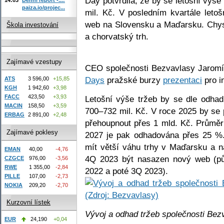
Day potvrdila, že by se letošní výš
paiza.io/projec...
mil. Kč. V posledním kvartále leto
web na Slovensku a Maďarsku. Chy
Škola investování
a chorvatský trh.
Zajímavé vzestupy
CEO společnosti Bezvavlasy Jaromí
Days
pražské burzy
prezentaci
pro i
ATS
3 596,00
+15,85
KGH
1 942,60
+3,98
FACC
423,50
+3,93
Letošní výše tržeb by se dle odha
MACIN
158,50
+3,59
700–732 mil. Kč. V roce 2025 by se 
ERBAG
2 891,00
+2,48
přehoupnout přes 1 mld. Kč. Průměr
Zajímavé poklesy
2027 je pak odhadována přes 25 %.
mít větší váhu trhy v Maďarsku a 
EMAN
40,00
-4,76
4Q 2023 být nasazen nový web (pů
CZGCE
976,00
-3,56
RWE
1 355,00
-2,84
2022 a poté 3Q 2023).
PILLE
107,00
-2,73
NOKIA
209,20
-2,70
Kurzovní lístek
Vývoj a odhad tržeb společnosti Bez
EUR
24,190
+0,04