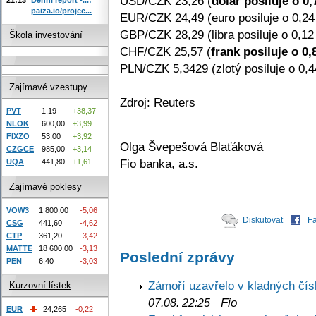
USD/CZK 23,26 (
dolar posiluje o 0
paiza.io/projec...
EUR/CZK 24,49 (euro posiluje o 0,2
GBP/CZK 28,29 (libra posiluje o 0,12
Škola investování
CHF/CZK 25,57 (
frank posiluje o 0
PLN/CZK 5,3429 (zlotý posiluje o 0,
Zajímavé vzestupy
Zdroj: Reuters
PVT
1,19
+38,37
NLOK
600,00
+3,99
FIXZO
53,00
+3,92
Olga Švepešová Blaťáková
CZGCE
985,00
+3,14
Fio banka, a.s.
UQA
441,80
+1,61
Zajímavé poklesy
VOW3
1 800,00
-5,06
Diskutovat
F
CSG
441,60
-4,62
CTP
361,20
-3,42
MATTE
18 600,00
-3,13
Poslední zprávy
PEN
6,40
-3,03
Zámoří uzavřelo v kladných č
Kurzovní lístek
Fio
07.08. 22:25
EUR
24,265
-0,22