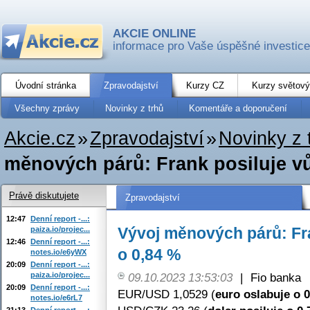
AKCIE ONLINE
informace pro Vaše úspěšné investice
Úvodní stránka
Zpravodajství
Kurzy CZ
Kurzy světový
Všechny zprávy
Novinky z trhů
Komentáře a doporučení
Akcie.cz
»
Zpravodajství
»
Novinky z 
měnových párů: Frank posiluje vů
Právě diskutujete
Zpravodajství
12:47
Denní report -...:
Vývoj měnových párů: Fra
paiza.io/projec...
12:46
Denní report -...:
o 0,84 %
notes.io/e6yWX
20:09
Denní report -...:
paiza.io/projec...
09.10.2023 13:53:03
|
Fio banka
20:09
Denní report -...:
EUR/USD 1,0529 (
euro oslabuje o 
notes.io/e6rL7
21:13
Denní report -...: