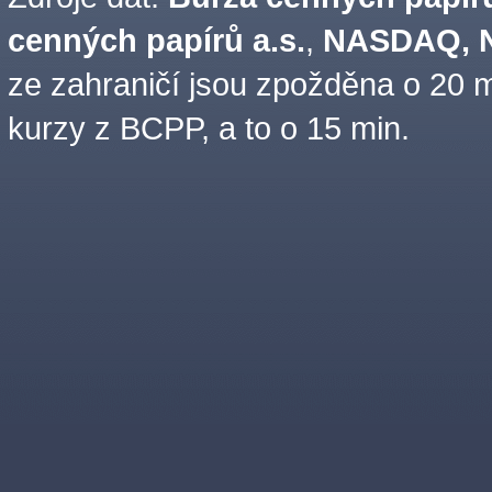
cenných papírů a.s.
,
NASDAQ, N
ze zahraničí jsou zpožděna o 20 m
kurzy z BCPP, a to o 15 min.