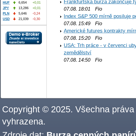
Frankfurtská burza zakončuje 
HUF
6,654
+0,01
Fio
JPY
13,286
+0,01
07.08. 18:01
PLN
5,646
-0,24
Index S&P 500 mírně posiluje p
USD
21,039
-0,30
Fio
07.08. 15:49
Americké futures kontrakty mírn
Fio
07.08. 15:20
USA: Trh práce - v červenci ub
zemědělství
Fio
07.08. 14:50
Copyright © 2025. Všechna práva
vyhrazena.
Zdroje dat:
Burza cenných papírů