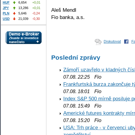
HUF
6,654
+0,01
JPY
13,286
+0,01
Aleš Mendl
PLN
5,646
-0,24
Fio banka, a.s.
USD
21,039
-0,30
Diskutovat
F
Poslední zprávy
Zámoří uzavřelo v kladných č
Fio
07.08. 22:25
Frankfurtská burza zakončuje 
Fio
07.08. 18:01
Index S&P 500 mírně posiluje p
Fio
07.08. 15:49
Americké futures kontrakty mírn
Fio
07.08. 15:20
USA: Trh práce - v červenci ub
zemědělství