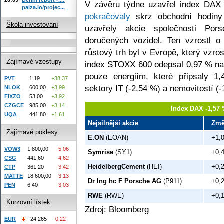
V závěru týdne uzavřel index DAX
paiza.io/projec...
pokračovaly
skrz obchodní hodiny 
Škola investování
uzavřely akcie společnosti Por
doručených vozidel. Ten vzrostl o
růstový trh byl v Evropě, který vzr
Zajímavé vzestupy
index STOXX 600 odepsal 0,97 % na 
pouze energiím, které připsaly 1
PVT
1,19
+38,37
sektory IT (-2,54 %) a nemovitostí (-
NLOK
600,00
+3,99
FIXZO
53,00
+3,92
CZGCE
985,00
+3,14
Index DAX -1,57 
UQA
441,80
+1,61
Nejsilnější akcie
Zm
Zajímavé poklesy
E.ON
(EOAN)
+1,
VOW3
1 800,00
-5,06
Symrise
(SY1)
+0,
CSG
441,60
-4,62
HeidelbergCement
(HEI)
+0,
CTP
361,20
-3,42
MATTE
18 600,00
-3,13
Dr Ing hc F Porsche AG
(P911)
+0,
PEN
6,40
-3,03
RWE
(RWE)
+0,
Kurzovní lístek
Zdroj: Bloomberg
EUR
24,265
-0,22