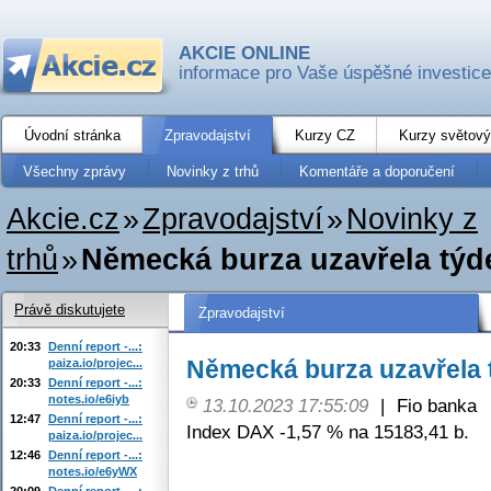
AKCIE ONLINE
informace pro Vaše úspěšné investice
Úvodní stránka
Zpravodajství
Kurzy CZ
Kurzy světový
Všechny zprávy
Novinky z trhů
Komentáře a doporučení
Akcie.cz
»
Zpravodajství
»
Novinky z
trhů
»
Německá burza uzavřela týde
Právě diskutujete
Zpravodajství
20:33
Denní report -...:
Německá burza uzavřela t
paiza.io/projec...
20:33
Denní report -...:
notes.io/e6iyb
13.10.2023 17:55:09
|
Fio banka
12:47
Denní report -...:
Index DAX -1,57 % na 15183,41 b.
paiza.io/projec...
12:46
Denní report -...:
notes.io/e6yWX
20:09
Denní report -...: