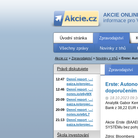
AKCIE ONLIN
informace pro 
Úvodní stránka
Zpravodajství
K
Všechny zprávy
Novinky z trhů
Akcie.cz
»
Zpravodajství
»
Novinky z trhů
»
Erste: Au
Právě diskutujete
Zpravodajství
12:47
Denní report -...:
Erste: Autono
paiza.io/projec...
12:46
Denní report -...:
doporučením 
notes.io/e6yWX
18.10.2023 09:1
20:09
Denní report -...:
Analytik Gabor Kem
paiza.io/projec...
Bank z 38,22 EUR n
20:09
Denní report -...:
notes.io/e6rL7
21:13
Denní report -...:
Akcie Erste (BAAE
paiza.io/projec...
SYSTÉMu bez pohyb
Škola investování
Zdroj: Bloomberg