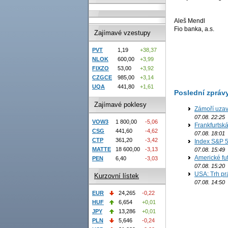
Aleš Mendl
Fio banka, a.s.
Zajímavé vzestupy
PVT
1,19
+38,37
NLOK
600,00
+3,99
FIXZO
53,00
+3,92
CZGCE
985,00
+3,14
UQA
441,80
+1,61
Poslední zpráv
Zajímavé poklesy
Zámoří uzav
07.08. 22:25
VOW3
1 800,00
-5,06
Frankfurtsk
CSG
441,60
-4,62
07.08. 18:01
CTP
361,20
-3,42
Index S&P 5
MATTE
18 600,00
-3,13
07.08. 15:49
Americké fut
PEN
6,40
-3,03
07.08. 15:20
USA: Trh prá
Kurzovní lístek
07.08. 14:50
EUR
24,265
-0,22
HUF
6,654
+0,01
JPY
13,286
+0,01
PLN
5,646
-0,24