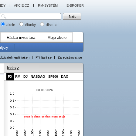
NDY
|
AKCIE.CZ
|
RM-SYSTÉM
|
E-BROKER
akcie
články
diskuze
Rádce investora
Moje akcie
alýzy
Uživatel nepřihlášen
|
Přihlásit se
|
Zaregistrovat se
Indexy
PX
RM
DJ
NASDAQ
SP500
DAX
08.08.2026