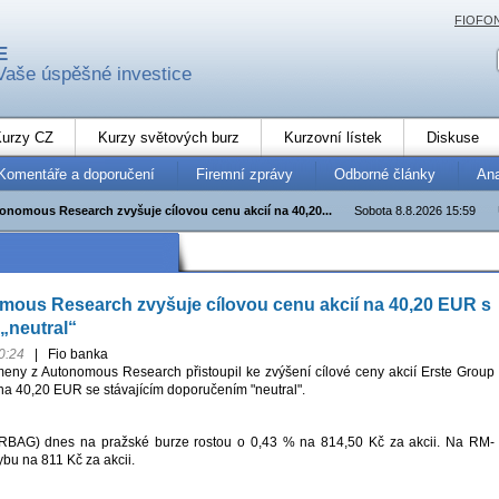
FIOFO
E
Vaše úspěšné investice
urzy CZ
Kurzy světových burz
Kurzovní lístek
Diskuse
Komentáře a doporučení
Firemní zprávy
Odborné články
An
tonomous Research zvyšuje cílovou cenu akcií na 40,20...
Sobota 8.8.2026 15:59
mous Research zvyšuje cílovou cenu akcií na 40,20 EUR s
„neutral“
0:24
|
Fio banka
eny z Autonomous Research přistoupil ke zvýšení cílové ceny akcií Erste Group
a 40,20 EUR se stávajícím doporučením "neutral".
RBAG) dnes na pražské burze rostou o 0,43 % na 814,50 Kč za akcii. Na RM-
u na 811 Kč za akcii.