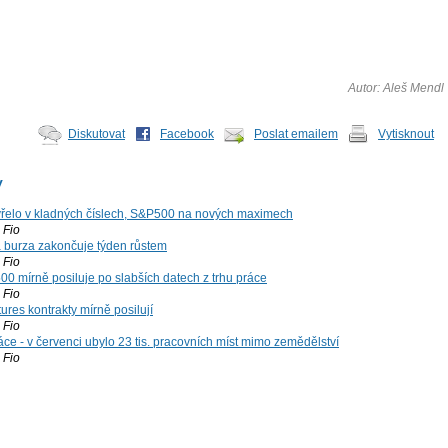
Autor: Aleš Mendl
Diskutovat
Facebook
Poslat emailem
Vytisknout
y
řelo v kladných číslech, S&P500 na nových maximech
Fio
á burza zakončuje týden růstem
Fio
00 mírně posiluje po slabších datech z trhu práce
Fio
ures kontrakty mírně posilují
Fio
ce - v červenci ubylo 23 tis. pracovních míst mimo zemědělství
Fio