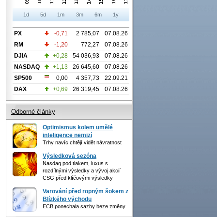
1d
5d
1m
3m
6m
1y
PX
-0,71
2 785,07
07.08.26
RM
-1,20
772,27
07.08.26
DJIA
+0,28
54 036,93
07.08.26
NASDAQ
+1,13
26 645,60
07.08.26
SP500
0,00
4 357,73
22.09.21
DAX
+0,69
26 319,45
07.08.26
Odborné články
Optimismus kolem umělé
inteligence nemizí
Trhy navíc chtějí vidět návratnost
Výsledková sezóna
Nasdaq pod tlakem, luxus s
rozdílnými výsledky a vývoj akcií
CSG před klíčovými výsledky
Varování před ropným šokem z
Blízkého východu
ECB ponechala sazby beze změny