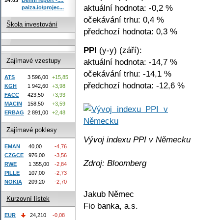
aktuální hodnota: -0,2 %
paiza.io/projec...
očekávání trhu: 0,4 %
Škola investování
předchozí hodnota: 0,3 %
PPI
(y-y) (září):
aktuální hodnota: -14,7 %
Zajímavé vzestupy
očekávání trhu: -14,1 %
ATS
3 596,00
+15,85
předchozí hodnota: -12,6 %
KGH
1 942,60
+3,98
FACC
423,50
+3,93
MACIN
158,50
+3,59
ERBAG
2 891,00
+2,48
Zajímavé poklesy
Vývoj indexu PPI v Německu
EMAN
40,00
-4,76
CZGCE
976,00
-3,56
Zdroj: Bloomberg
RWE
1 355,00
-2,84
PILLE
107,00
-2,73
NOKIA
209,20
-2,70
Jakub Němec
Kurzovní lístek
Fio banka, a.s.
EUR
24,210
-0,08