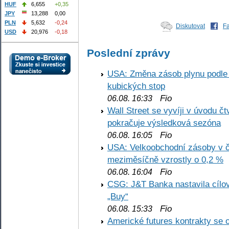
HUF
6,655
+0,35
JPY
13,288
0,00
PLN
5,632
-0,24
Diskutovat
F
USD
20,976
-0,18
Poslední zprávy
USA: Změna zásob plynu podle E
kubických stop
Fio
06.08. 16:33
Wall Street se vyvíji v úvodu 
pokračuje výsledková sezóna
Fio
06.08. 16:05
USA: Velkoobchodní zásoby v č
meziměsíčně vzrostly o 0,2 %
Fio
06.08. 16:04
CSG: J&T Banka nastavila cílo
„Buy“
Fio
06.08. 15:33
Americké futures kontrakty se 