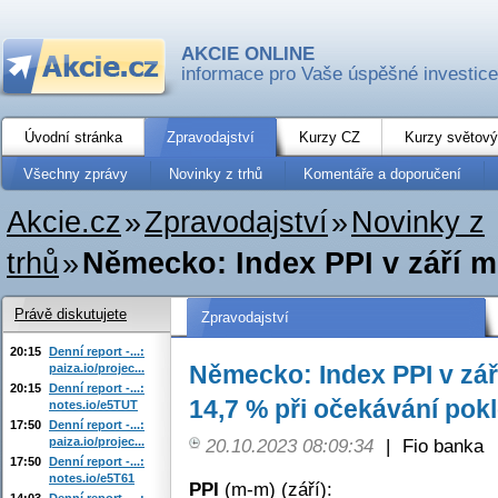
AKCIE ONLINE
informace pro Vaše úspěšné investice
Úvodní stránka
Zpravodajství
Kurzy CZ
Kurzy světový
Všechny zprávy
Novinky z trhů
Komentáře a doporučení
Akcie.cz
»
Zpravodajství
»
Novinky z
trhů
»
Německo: Index PPI v září me
Právě diskutujete
Zpravodajství
20:15
Denní report -...:
Německo: Index PPI v zář
paiza.io/projec...
20:15
Denní report -...:
14,7 % při očekávání pok
notes.io/e5TUT
17:50
Denní report -...:
paiza.io/projec...
20.10.2023 08:09:34
|
Fio banka
17:50
Denní report -...:
notes.io/e5T61
PPI
(m-m) (září):
14:03
Denní report -...: