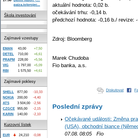
aktuální hodnota: 0,02 b.
paiza.io/projec...
očekávání trhu: -0,14 b.
Škola investování
předchozí hodnota: -0,16 b./ revize: -
Zdroj: Bloomberg
Zajímavé vzestupy
EMAN
43,00
+7,50
DETEL
710,00
+6,61
Marek Chudoba
PRAPM
228,00
+5,56
Fio banka, a.s.
VIG
1 797,00
+5,09
RBI
1 575,50
+4,61
Zajímavé poklesy
Diskutovat
F
SHELL
877,00
-10,33
NOKIA
200,00
-4,40
ATS
3 504,00
-2,56
Poslední zprávy
CZGCE
955,00
-2,15
KARIN
140,00
-2,10
Očekávané události: Změna pr
Kurzovní lístek
(USA), obchodní biance (Něme
Fio
07.08. 08:05
EUR
24,210
-0,08