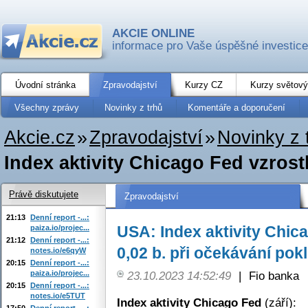
AKCIE ONLINE
informace pro Vaše úspěšné investice
Úvodní stránka
Zpravodajství
Kurzy CZ
Kurzy světový
Všechny zprávy
Novinky z trhů
Komentáře a doporučení
Akcie.cz
»
Zpravodajství
»
Novinky z 
Index aktivity Chicago Fed vzrostl v
Právě diskutujete
Zpravodajství
21:13
Denní report -...:
USA: Index aktivity Chica
paiza.io/projec...
21:12
Denní report -...:
0,02 b. při očekávání pokl
notes.io/e6qyW
20:15
Denní report -...:
paiza.io/projec...
23.10.2023 14:52:49
|
Fio banka
20:15
Denní report -...:
notes.io/e5TUT
Index aktivity Chicago Fed
(září):
17:50
Denní report -...: