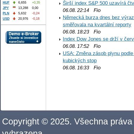
Širší index S&P 500 uzavírá čt
HUF
6,655
+0,35
JPY
13,288
0,00
Fio
06.08. 22:14
PLN
5,632
-0,24
Německá burza dnes bez výrazn
USD
20,976
-0,18
směřovala na kvartální reporty
Fio
06.08. 18:23
Index Dow Jones se drží v čer
Fio
06.08. 17:52
USA: Změna zásob plynu podle E
kubických stop
Fio
06.08. 16:33
Copyright © 2025. Všechna práva
vyhrazena.