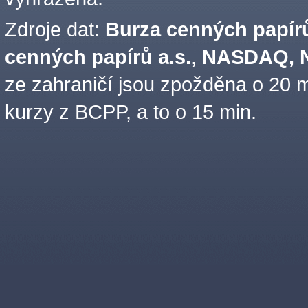
Zdroje dat:
Burza cenných papírů
cenných papírů a.s.
,
NASDAQ, N
ze zahraničí jsou zpožděna o 20 m
kurzy z BCPP, a to o 15 min.