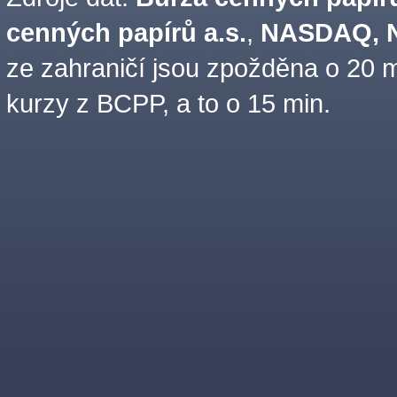
cenných papírů a.s.
,
NASDAQ, N
ze zahraničí jsou zpožděna o 20 m
kurzy z BCPP, a to o 15 min.