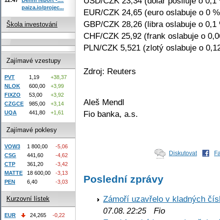
USD/CZK 23,34 (dolar posiluje o 0,1
paiza.io/projec...
EUR/CZK 24,65 (euro oslabuje o 0 %
GBP/CZK 28,26 (libra oslabuje o 0,1
Škola investování
CHF/CZK 25,92 (frank oslabuje o 0,
PLN/CZK 5,521 (zlotý oslabuje o 0,1
Zajímavé vzestupy
Zdroj: Reuters
PVT
1,19
+38,37
NLOK
600,00
+3,99
FIXZO
53,00
+3,92
Aleš Mendl
CZGCE
985,00
+3,14
Fio banka, a.s.
UQA
441,80
+1,61
Zajímavé poklesy
VOW3
1 800,00
-5,06
Diskutovat
F
CSG
441,60
-4,62
CTP
361,20
-3,42
MATTE
18 600,00
-3,13
Poslední zprávy
PEN
6,40
-3,03
Zámoří uzavřelo v kladných č
Kurzovní lístek
Fio
07.08. 22:25
EUR
24,265
-0,22