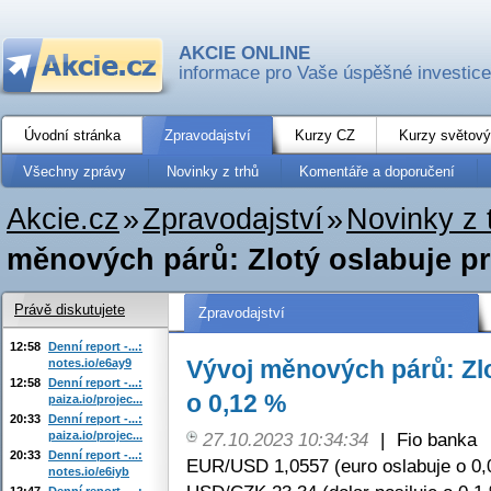
AKCIE ONLINE
informace pro Vaše úspěšné investice
Úvodní stránka
Zpravodajství
Kurzy CZ
Kurzy světový
Všechny zprávy
Novinky z trhů
Komentáře a doporučení
Akcie.cz
»
Zpravodajství
»
Novinky z 
měnových párů: Zlotý oslabuje pr
Právě diskutujete
Zpravodajství
12:58
Denní report -...:
Vývoj měnových párů: Zlo
notes.io/e6ay9
12:58
Denní report -...:
o 0,12 %
paiza.io/projec...
20:33
Denní report -...:
paiza.io/projec...
27.10.2023 10:34:34
|
Fio banka
20:33
Denní report -...:
EUR/USD 1,0557 (euro oslabuje o 0,
notes.io/e6iyb
12:47
Denní report -...: