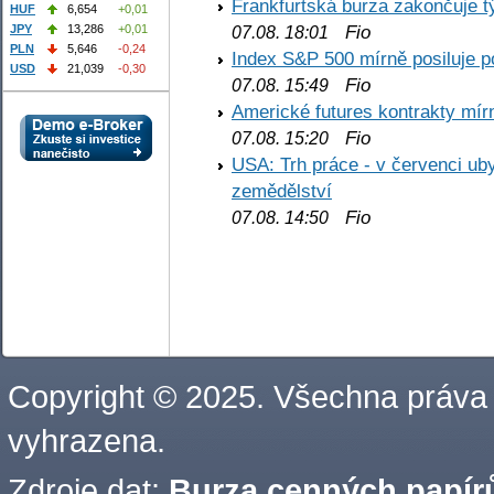
Frankfurtská burza zakončuje 
HUF
6,654
+0,01
Fio
JPY
13,286
+0,01
07.08. 18:01
PLN
5,646
-0,24
Index S&P 500 mírně posiluje p
USD
21,039
-0,30
Fio
07.08. 15:49
Americké futures kontrakty mírn
Fio
07.08. 15:20
USA: Trh práce - v červenci ub
zemědělství
Fio
07.08. 14:50
Copyright © 2025. Všechna práva
vyhrazena.
Zdroje dat:
Burza cenných papírů