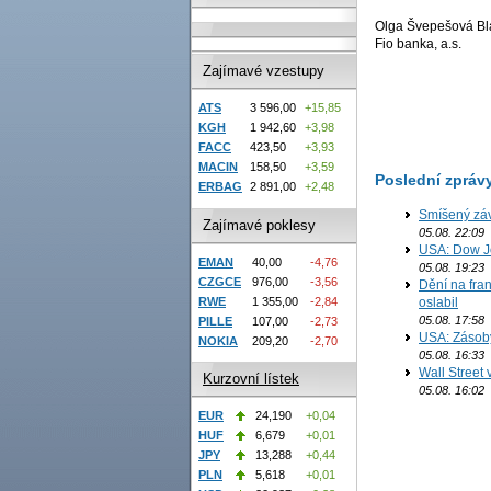
Olga Švepešová Bl
Fio banka, a.s.
Zajímavé vzestupy
ATS
3 596,00
+15,85
KGH
1 942,60
+3,98
FACC
423,50
+3,93
MACIN
158,50
+3,59
Poslední zpráv
ERBAG
2 891,00
+2,48
Smíšený záv
Zajímavé poklesy
05.08. 22:09
USA: Dow J
EMAN
40,00
-4,76
05.08. 19:23
CZGCE
976,00
-3,56
Dění na fran
RWE
1 355,00
-2,84
oslabil
05.08. 17:58
PILLE
107,00
-2,73
USA: Zásoby 
NOKIA
209,20
-2,70
05.08. 16:33
Wall Street
Kurzovní lístek
05.08. 16:02
EUR
24,190
+0,04
HUF
6,679
+0,01
JPY
13,288
+0,44
PLN
5,618
+0,01