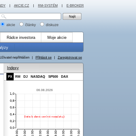
NDY
|
AKCIE.CZ
|
RM-SYSTÉM
|
E-BROKER
akcie
články
diskuze
Rádce investora
Moje akcie
alýzy
Uživatel nepřihlášen
|
Přihlásit se
|
Zaregistrovat se
Indexy
PX
RM
DJ
NASDAQ
SP500
DAX
06.08.2026