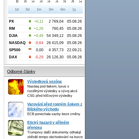
1d
5d
1m
3m
6m
1y
PX
+0,11
2 769,04
05.08.26
RM
+1,26
760,45
05.08.26
DJIA
+0,49
54 349,12
05.08.26
NASDAQ
-0,64
26 415,09
05.08.26
SP500
0,00
4 357,73
22.09.21
DAX
-0,29
26 126,30
05.08.26
Odborné články
Výsledková sezóna
Nasdaq pod tlakem, luxus s
rozdílnými výsledky a vývoj akcií
CSG před klíčovými výsledky
Varování před ropným šokem z
Blízkého východu
ECB ponechala sazby beze změny
Etický hazard v přímém
přenosu
Trumpovy další dokumenty odhalují
zběsilé tempo obchodování na burze