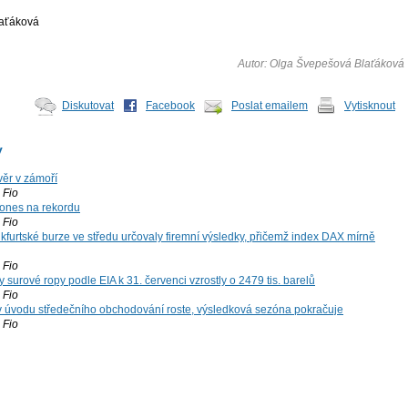
aťáková
Autor: Olga Švepešová Blaťáková
Diskutovat
Facebook
Poslat emailem
Vytisknout
y
ěr v zámoří
Fio
ones na rekordu
Fio
kfurtské burze ve středu určovaly firemní výsledky, přičemž index DAX mírně
Fio
surové ropy podle EIA k 31. červenci vzrostly o 2479 tis. barelů
Fio
 v úvodu středečního obchodování roste, výsledková sezóna pokračuje
Fio