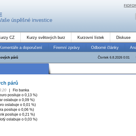
FIOFO
E
Vaše úspěšné investice
urzy CZ
Kurzy světových burz
Kurzovní lístek
Diskuse
Komentáře a doporučení
Firemní zprávy
Odborné články
An
ových párů
Čtvrtek 6.8.2026 0:01
ch párů
6:20
|
Fio banka
ro posiluje o 0,13 %)
r oslabuje o 0,09 %)
ro oslabuje o 0,01 %)
ra posiluje o 0,06 %)
nk posiluje o 0,21 %)
otý oslabuje o 0,03 %)