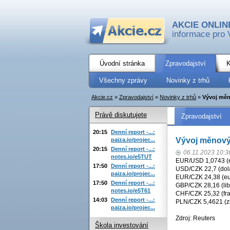
AKCIE ONLIN
informace pro 
Úvodní stránka
Zpravodajství
K
Všechny zprávy
Novinky z trhů
Akcie.cz
»
Zpravodajství
»
Novinky z trhů
»
Vývoj měn
Právě diskutujete
Zpravodajství
20:15
Denní report -...:
Vývoj měnový
paiza.io/projec...
20:15
Denní report -...:
06.11.2023 10:3
notes.io/e5TUT
EUR/USD 1,0743 (eu
17:50
Denní report -...:
USD/CZK 22,7 (dola
paiza.io/projec...
EUR/CZK 24,38 (eu
17:50
Denní report -...:
GBP/CZK 28,16 (lib
notes.io/e5T61
CHF/CZK 25,32 (fra
14:03
Denní report -...:
PLN/CZK 5,4621 (zl
paiza.io/projec...
Zdroj: Reuters
Škola investování