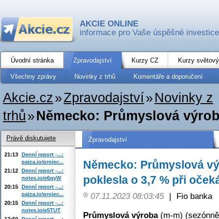
AKCIE ONLINE
informace pro Vaše úspěšné investice
Úvodní stránka
Zpravodajství
Kurzy CZ
Kurzy světový
Všechny zprávy
Novinky z trhů
Komentáře a doporučení
Akcie.cz
»
Zpravodajství
»
Novinky z
trhů
»
Německo: Průmyslová výroba 
Právě diskutujete
Zpravodajství
21:13
Denní report -...:
Německo: Průmyslová výr
paiza.io/projec...
21:12
Denní report -...:
poklesla o 3,7 % při oček
notes.io/e6qyW
20:15
Denní report -...:
paiza.io/projec...
07.11.2023 08:03:45
|
Fio banka
20:15
Denní report -...:
notes.io/e5TUT
Průmyslová výroba
(m-m) (sezónně o
17:50
Denní report -...: