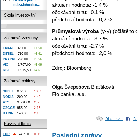
aktuální hodnota: -1,4 %
paiza.io/projec...
očekávání trhu: -0,1 %
Škola investování
předchozí hodnota: -0,2 %
Průmyslová výroba
(y-y) (očištěno 
aktuální hodnota: -3,7 %
Zajímavé vzestupy
očekávání trhu: -2,7 %
EMAN
43,00
+7,50
předchozí hodnota: -2,0 %
DETEL
710,00
+6,61
PRAPM
228,00
+5,56
VIG
1 797,00
+5,09
Zdroj: Bloomberg
RBI
1 575,50
+4,61
Zajímavé poklesy
Olga Švepešová Blaťáková
SHELL
877,00
-10,33
Fio banka, a.s.
NOKIA
200,00
-4,40
ATS
3 504,00
-2,56
CZGCE
955,00
-2,15
KARIN
140,00
-2,10
Diskutovat
F
Kurzovní lístek
Poslední zprávy
EUR
24,210
-0,08