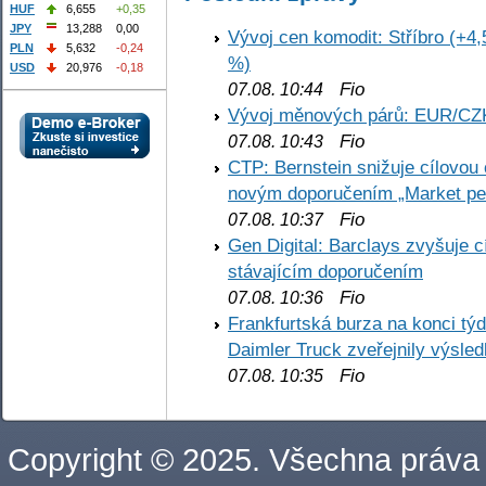
HUF
6,655
+0,35
JPY
13,288
0,00
Vývoj cen komodit: Stříbro (+4,
PLN
5,632
-0,24
%)
USD
20,976
-0,18
Fio
07.08. 10:44
Vývoj měnových párů: EUR/CZ
Fio
07.08. 10:43
CTP: Bernstein snižuje cílovo
novým doporučením „Market pe
Fio
07.08. 10:37
Gen Digital: Barclays zvyšuje
stávajícím doporučením
Fio
07.08. 10:36
Frankfurtská burza na konci týd
Daimler Truck zveřejnily výsle
Fio
07.08. 10:35
Copyright © 2025. Všechna práva