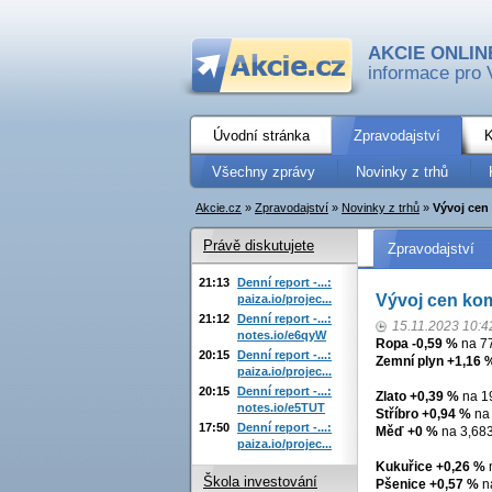
AKCIE ONLIN
informace pro 
Úvodní stránka
Zpravodajství
K
Všechny zprávy
Novinky z trhů
Akcie.cz
»
Zpravodajství
»
Novinky z trhů
»
Vývoj cen 
Právě diskutujete
Zpravodajství
21:13
Denní report -...:
Vývoj cen komo
paiza.io/projec...
21:12
Denní report -...:
15.11.2023 10:4
notes.io/e6qyW
Ropa -0,59 %
na 77
20:15
Denní report -...:
Zemní plyn +1,16 
paiza.io/projec...
20:15
Denní report -...:
Zlato +0,39 %
na 19
notes.io/e5TUT
Stříbro +0,94 %
na 
17:50
Denní report -...:
Měď +0 %
na 3,683
paiza.io/projec...
Kukuřice +0,26 %
n
Škola investování
Pšenice +0,57 %
na