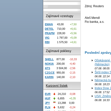
Zdroj: Reuters
Zajímavé vzestupy
Aleš Mendl
Fio banka, a.s.
EMAN
43,00
+7,50
DETEL
710,00
+6,61
PRAPM
228,00
+5,56
VIG
1 797,00
+5,09
RBI
1 575,50
+4,61
Zajímavé poklesy
Poslední zpráv
SHELL
877,00
-10,33
Očekávané u
NOKIA
200,00
-4,40
(Německo)
ATS
3 504,00
-2,56
07.08. 08:05
Širší index 
CZGCE
955,00
-2,15
06.08. 22:14
KARIN
140,00
-2,10
Německá bur
06.08. 18:23
Kurzovní lístek
Index Dow J
06.08. 17:52
EUR
24,210
-0,08
USA: Změna 
HUF
6,655
+0,35
06.08. 16:33
JPY
13,288
0,00
PLN
5,632
-0,24