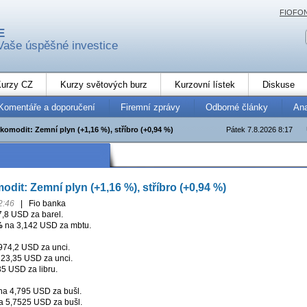
FIOFO
E
Vaše úspěšné investice
urzy CZ
Kurzy světových burz
Kurzovní lístek
Diskuse
Komentáře a doporučení
Firemní zprávy
Odborné články
An
komodit: Zemní plyn (+1,16 %), stříbro (+0,94 %)
Pátek 7.8.2026 8:17
dit: Zemní plyn (+1,16 %), stříbro (+0,94 %)
2:46
|
Fio banka
,8 USD za barel.
%
na 3,142 USD za mbtu.
74,2 USD za unci.
23,35 USD za unci.
5 USD za libru.
a 4,795 USD za bušl.
 5,7525 USD za bušl.