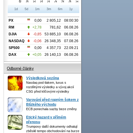
1d
5d
1m
3m
6m
1y
PX
0,00
2 805,12
08:00:30
RM
+2,78
781,62
06.08.26
DJIA
-0,85
53 885,10
06.08.26
NASDAQ
-0,06
26 348,35
07.08.26
SP500
0,00
4 357,73
22.09.21
DAX
+0,05
26 140,13
06.08.26
Odborné články
Výsledková sezóna
Nasdaq pod tlakem, luxus s
rozdílnými výsledky a vývoj akcií
CSG před klíčovými výsledky
Varování před ropným šokem z
Blízkého východu
ECB ponechala sazby beze změny
Etický hazard v přímém
přenosu
Trumpovy další dokumenty odhalují
zběsilé tempo obchodování na burze