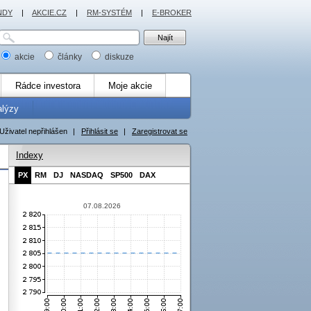
NDY
|
AKCIE.CZ
|
RM-SYSTÉM
|
E-BROKER
akcie
články
diskuze
Rádce investora
Moje akcie
alýzy
Uživatel nepřihlášen
|
Přihlásit se
|
Zaregistrovat se
Indexy
PX
RM
DJ
NASDAQ
SP500
DAX
07.08.2026