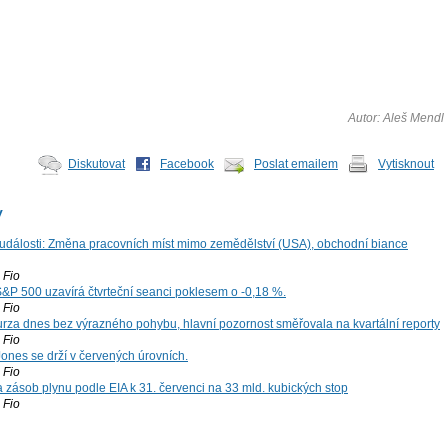
Autor: Aleš Mendl
Diskutovat
Facebook
Poslat emailem
Vytisknout
y
dálosti: Změna pracovních míst mimo zemědělství (USA), obchodní biance
Fio
S&P 500 uzavírá čtvrteční seanci poklesem o -0,18 %.
Fio
za dnes bez výrazného pohybu, hlavní pozornost směřovala na kvartální reporty
Fio
ones se drží v červených úrovních.
Fio
zásob plynu podle EIA k 31. červenci na 33 mld. kubických stop
Fio