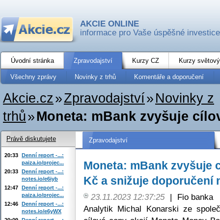
AKCIE ONLINE
informace pro Vaše úspěšné investice
Úvodní stránka
Zpravodajství
Kurzy CZ
Kurzy světový
Všechny zprávy
Novinky z trhů
Komentáře a doporučení
Akcie.cz
»
Zpravodajství
»
Novinky z
trhů
»
Moneta: mBank zvyšuje cílovo
Právě diskutujete
Zpravodajství
20:33
Denní report -...:
Moneta: mBank zvyšuje cí
paiza.io/projec...
20:33
Denní report -...:
Kč a snižuje doporučení 
notes.io/e6iyb
12:47
Denní report -...:
paiza.io/projec...
23.11.2023 12:37:25
|
Fio banka
12:46
Denní report -...:
Analytik Michal Konarski ze spole
notes.io/e6yWX
20:09
Denní report -...: