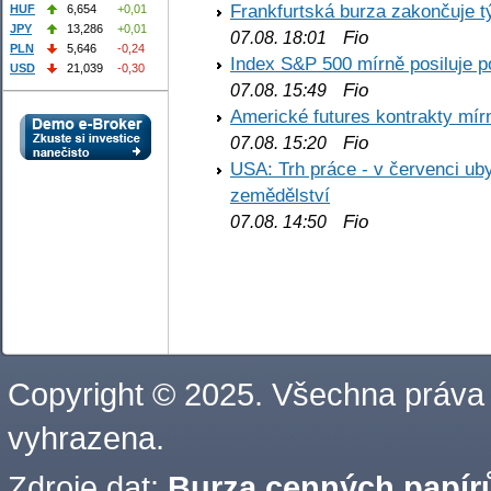
Frankfurtská burza zakončuje 
HUF
6,654
+0,01
JPY
13,286
+0,01
Fio
07.08. 18:01
PLN
5,646
-0,24
Index S&P 500 mírně posiluje p
USD
21,039
-0,30
Fio
07.08. 15:49
Americké futures kontrakty mírn
Fio
07.08. 15:20
USA: Trh práce - v červenci ub
zemědělství
Fio
07.08. 14:50
Copyright © 2025. Všechna práva
vyhrazena.
Zdroje dat:
Burza cenných papírů