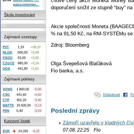
cílové ceny akcií Moneta Money Ba
paiza.io/projec...
doporučení snížil ze stupně “buy“ na 
Škola investování
Akcie společnosti Moneta (BAAGECBA
% na 91,50 Kč, na RM-SYSTÉMu se o
Zajímavé vzestupy
Zdroj: Bloomberg
PVT
1,19
+38,37
NLOK
600,00
+3,99
FIXZO
53,00
+3,92
Olga Švepešová Blaťáková
CZGCE
985,00
+3,14
UQA
441,80
+1,61
Fio banka, a.s.
Zajímavé poklesy
VOW3
1 800,00
-5,06
Diskutovat
F
CSG
441,60
-4,62
CTP
361,20
-3,42
MATTE
18 600,00
-3,13
Poslední zprávy
PEN
6,40
-3,03
Kurzovní lístek
Zámoří uzavřelo v kladných č
Fio
07.08. 22:25
EUR
24,265
-0,22