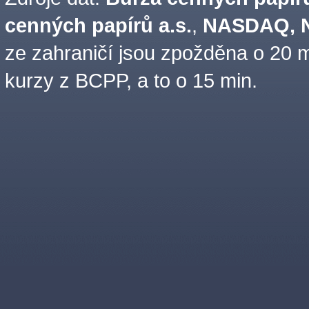
cenných papírů a.s.
,
NASDAQ, N
ze zahraničí jsou zpožděna o 20 m
kurzy z BCPP, a to o 15 min.