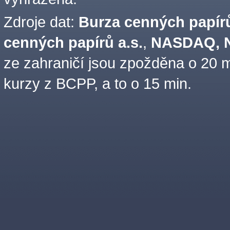
Zdroje dat:
Burza cenných papírů
cenných papírů a.s.
,
NASDAQ, N
ze zahraničí jsou zpožděna o 20 m
kurzy z BCPP, a to o 15 min.