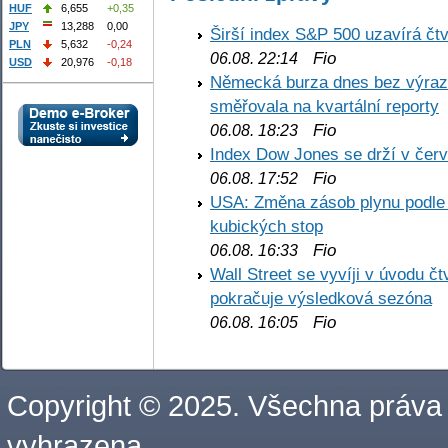
HUF
6,655
+0,35
JPY
13,288
0,00
Širší index S&P 500 uzavírá čt
PLN
5,632
-0,24
Fio
06.08. 22:14
USD
20,976
-0,18
Německá burza dnes bez výrazn
směřovala na kvartální reporty
Fio
06.08. 18:23
Index Dow Jones se drží v čer
Fio
06.08. 17:52
USA: Změna zásob plynu podle E
kubických stop
Fio
06.08. 16:33
Wall Street se vyvíji v úvodu 
pokračuje výsledková sezóna
Fio
06.08. 16:05
Copyright © 2025. Všechna práva
vyhrazena.