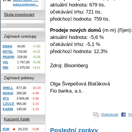
aktuální hodnota: 679 tis.
paiza.io/projec...
očekávání trhu: 721 tis.
Škola investování
předchozí hodnota: 759 tis.
Prodeje nových domů
(m-m) (říjen)
aktuální hodnota: -5,6 %
Zajímavé vzestupy
očekávání trhu: -5,1 %
EMAN
43,00
+7,50
předchozí hodnota: 12,3%
DETEL
710,00
+6,61
PRAPM
228,00
+5,56
VIG
1 797,00
+5,09
Zdroj: Bloomberg
RBI
1 575,50
+4,61
Zajímavé poklesy
Olga Švepešová Blaťáková
SHELL
877,00
-10,33
Fio banka, a.s.
NOKIA
200,00
-4,40
ATS
3 504,00
-2,56
CZGCE
955,00
-2,15
KARIN
140,00
-2,10
Diskutovat
F
Kurzovní lístek
Poslední zprávy
EUR
24,210
-0,08