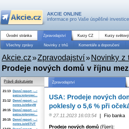
AKCIE ONLINE
informace pro Vaše úspěšné investice
Úvodní stránka
Zpravodajství
Kurzy CZ
Kurzy světový
Všechny zprávy
Novinky z trhů
Komentáře a doporučení
Akcie.cz
»
Zpravodajství
»
Novinky z 
Prodeje nových domů v říjnu mezi
Právě diskutujete
Zpravodajství
21:13
Denní report -...:
USA: Prodeje nových dom
paiza.io/projec...
21:12
Denní report -...:
poklesly o 5,6 % při oček
notes.io/e6qyW
20:15
Denní report -...:
paiza.io/projec...
27.11.2023 16:03:54
|
Fio banka
20:15
Denní report -...:
notes.io/e5TUT
Prodeje nových domů
(říjen):
17:50
Denní report -...: