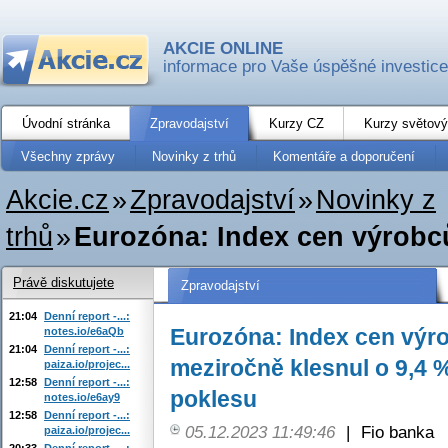
AKCIE ONLINE
informace pro Vaše úspěšné investice
Úvodní stránka
Zpravodajství
Kurzy CZ
Kurzy světový
Všechny zprávy
Novinky z trhů
Komentáře a doporučení
Akcie.cz
»
Zpravodajství
»
Novinky z
trhů
»
Eurozóna: Index cen výrobců 
Právě diskutujete
Zpravodajství
21:04
Denní report -...:
Eurozóna: Index cen výro
notes.io/e6aQb
21:04
Denní report -...:
meziročně klesnul o 9,4 
paiza.io/projec...
12:58
Denní report -...:
poklesu
notes.io/e6ay9
12:58
Denní report -...:
05.12.2023 11:49:46
|
Fio banka
paiza.io/projec...
20:33
Denní report -...: