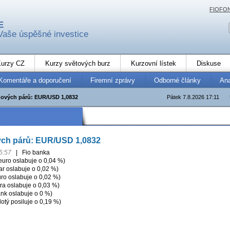
FIOFO
E
Vaše úspěšné investice
urzy CZ
Kurzy světových burz
Kurzovní lístek
Diskuse
Komentáře a doporučení
Firemní zprávy
Odborné články
An
ových párů: EUR/USD 1,0832
Pátek 7.8.2026 17:11
ch párů: EUR/USD 1,0832
5:57
|
Fio banka
uro oslabuje o 0,04 %)
r oslabuje o 0,02 %)
ro oslabuje o 0,02 %)
ra oslabuje o 0,03 %)
nk oslabuje o 0 %)
otý posiluje o 0,19 %)