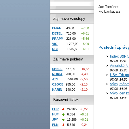
Jan Tománek
Fio banka, a.s.
Zajímavé vzestupy
EMAN
43,00
+7,50
DETEL
710,00
+6,61
PRAPM
228,00
+5,56
VIG
1 797,00
+5,09
Poslední zpráv
RBI
1 575,50
+4,61
Index S&P 5
Zajímavé poklesy
07.08. 15:49
Americké fut
SHELL
877,00
-10,33
07.08. 15:20
NOKIA
200,00
-4,40
USA: Trh prá
ATS
3 504,00
-2,56
07.08. 14:50
Vývoj měno
CZGCE
955,00
-2,15
07.08. 14:05
KARIN
140,00
-2,10
Vývoj cen ko
07.08. 14:05
Kurzovní lístek
EUR
24,265
-0,22
HUF
6,654
+0,01
JPY
13,286
+0,01
PLN
5,646
-0,24