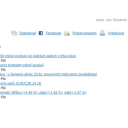
Autor: Jan Tománek
Diskutovat
Facebook
Poslat emailem
Vytisknout
y
00 mírně posiluje po slabších datech z trhu práce
Fio
ures kontrakty mírně posilují
Fio
ce - v červenci ubylo 23 tis. pracovních míst mimo zemědělství
Fio
vých párů: EUR/CZK 24,26
Fio
modit: Stříbro (+4,46 %), zlato (+1,93 %), měď (-1,07 %)
Fio