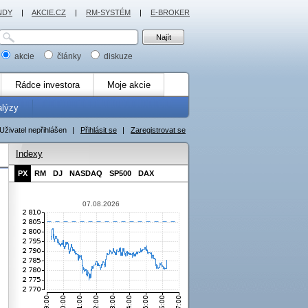
NDY
|
AKCIE.CZ
|
RM-SYSTÉM
|
E-BROKER
akcie
články
diskuze
Rádce investora
Moje akcie
alýzy
Uživatel nepřihlášen
|
Přihlásit se
|
Zaregistrovat se
Indexy
PX
RM
DJ
NASDAQ
SP500
DAX
07.08.2026