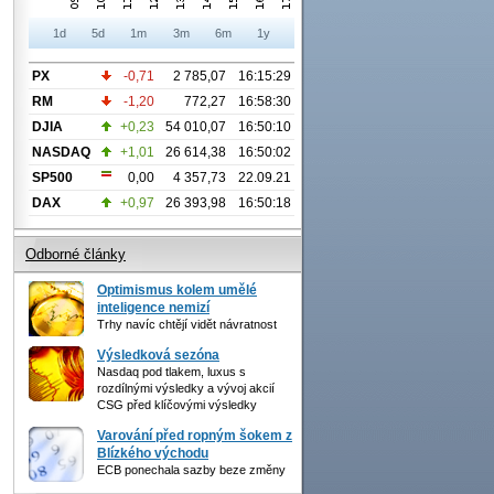
1d
5d
1m
3m
6m
1y
PX
-0,71
2 785,07
16:15:29
RM
-1,20
772,27
16:58:30
DJIA
+0,23
54 010,07
16:50:10
NASDAQ
+1,01
26 614,38
16:50:02
SP500
0,00
4 357,73
22.09.21
DAX
+0,97
26 393,98
16:50:18
Odborné články
Optimismus kolem umělé
inteligence nemizí
Trhy navíc chtějí vidět návratnost
Výsledková sezóna
Nasdaq pod tlakem, luxus s
rozdílnými výsledky a vývoj akcií
CSG před klíčovými výsledky
Varování před ropným šokem z
Blízkého východu
ECB ponechala sazby beze změny