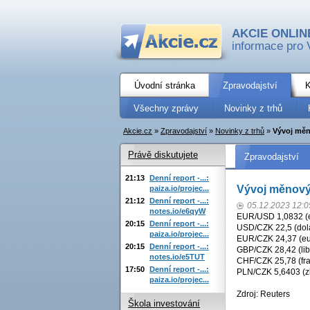
AKCIE ONLIN
informace pro 
Úvodní stránka
Zpravodajství
K
Všechny zprávy
Novinky z trhů
Akcie.cz
»
Zpravodajství
»
Novinky z trhů
»
Vývoj měn
Právě diskutujete
Zpravodajství
21:13
Denní report -...:
Vývoj měnový
paiza.io/projec...
21:12
Denní report -...:
05.12.2023 12:0
notes.io/e6qyW
EUR/USD 1,0832 (e
20:15
Denní report -...:
USD/CZK 22,5 (dola
paiza.io/projec...
EUR/CZK 24,37 (eu
20:15
Denní report -...:
GBP/CZK 28,42 (lib
notes.io/e5TUT
CHF/CZK 25,78 (fra
17:50
Denní report -...:
PLN/CZK 5,6403 (zl
paiza.io/projec...
Zdroj: Reuters
Škola investování