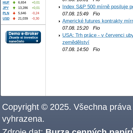
HUF
6,654
+0,01
Index S&P 500 mírně posiluje p
JPY
13,286
+0,01
Fio
PLN
5,646
-0,24
07.08. 15:49
USD
21,039
-0,30
Americké futures kontrakty mírn
Fio
07.08. 15:20
USA: Trh práce - v červenci ub
zemědělství
Fio
07.08. 14:50
Copyright © 2025. Všechna práva
vyhrazena.
Zdroje dat:
Burza cenných papírů