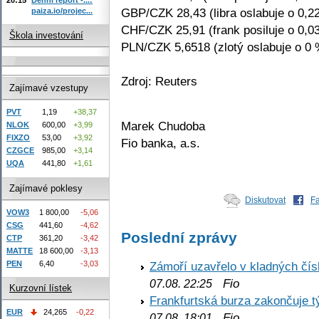
GBP/CZK 28,43 (libra oslabuje o 0,2
paiza.io/projec...
CHF/CZK 25,91 (frank posiluje o 0,0
Škola investování
PLN/CZK 5,6518 (zlotý oslabuje o 0 
Zdroj: Reuters
Zajímavé vzestupy
PVT
1,19
+38,37
Marek Chudoba
NLOK
600,00
+3,99
FIXZO
53,00
+3,92
Fio banka, a.s.
CZGCE
985,00
+3,14
UQA
441,80
+1,61
Zajímavé poklesy
Diskutovat
F
VOW3
1 800,00
-5,06
CSG
441,60
-4,62
Poslední zprávy
CTP
361,20
-3,42
MATTE
18 600,00
-3,13
PEN
6,40
-3,03
Zámoří uzavřelo v kladných č
Fio
07.08. 22:25
Kurzovní lístek
Frankfurtská burza zakončuje 
EUR
24,265
-0,22
Fio
07.08. 18:01