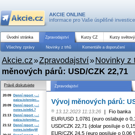
AKCIE ONLINE
informace pro Vaše úspěšné investice
Úvodní stránka
Zpravodajství
Kurzy CZ
Kurzy světový
Všechny zprávy
Novinky z trhů
Komentáře a doporučení
Akcie.cz
»
Zpravodajství
»
Novinky z 
měnových párů: USD/CZK 22,71
Právě diskutujete
Zpravodajství
20:09
Denní report -...:
Vývoj měnových párů: U
paiza.io/projec...
20:09
Denní report -...:
notes.io/e6rL7
13.12.2023 11:13:26
|
Fio banka
21:13
Denní report -...:
EUR/USD 1,0781 (euro oslabuje o 0,
paiza.io/projec...
USD/CZK 22,71 (dolar posiluje o 0,1
21:12
Denní report -...:
notes.io/e6qyW
EUR/CZK 24,5 (euro posiluje o 0,06 
20:15
Denní report -...: