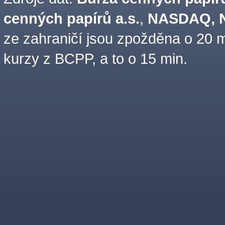
cenných papírů a.s.
,
NASDAQ, N
ze zahraničí jsou zpožděna o 20 m
kurzy z BCPP, a to o 15 min.