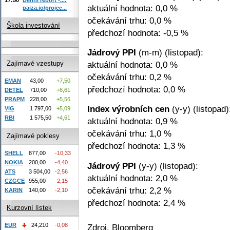
aktuální hodnota: 0,0 %
paiza.io/projec...
očekávání trhu: 0,0 %
Škola investování
předchozí hodnota: -0,5 %
Jádrový PPI
(m-m) (listopad):
aktuální hodnota: 0,0 %
Zajímavé vzestupy
očekávání trhu: 0,2 %
EMAN
43,00
+7,50
předchozí hodnota: 0,0 %
DETEL
710,00
+6,61
PRAPM
228,00
+5,56
Index výrobních cen
(y-y) (listopad)
VIG
1 797,00
+5,09
RBI
1 575,50
+4,61
aktuální hodnota: 0,9 %
očekávání trhu: 1,0 %
Zajímavé poklesy
předchozí hodnota: 1,3 %
SHELL
877,00
-10,33
NOKIA
200,00
-4,40
Jádrový PPI
(y-y) (listopad):
ATS
3 504,00
-2,56
aktuální hodnota: 2,0 %
CZGCE
955,00
-2,15
očekávání trhu: 2,2 %
KARIN
140,00
-2,10
předchozí hodnota: 2,4 %
Kurzovní lístek
EUR
24,210
-0,08
Zdroj. Bloomberg