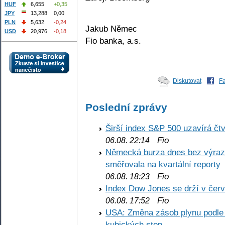
HUF
6,655
+0,35
JPY
13,288
0,00
PLN
5,632
-0,24
Jakub Němec
USD
20,976
-0,18
Fio banka, a.s.
Diskutovat
F
Poslední zprávy
Širší index S&P 500 uzavírá čt
Fio
06.08. 22:14
Německá burza dnes bez výrazn
směřovala na kvartální reporty
Fio
06.08. 18:23
Index Dow Jones se drží v čer
Fio
06.08. 17:52
USA: Změna zásob plynu podle E
kubických stop