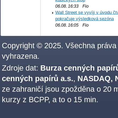
Fio
06.08. 16:33
Wall Street se vyvíji v úvodu 
pokračuje výsledková sezóna
Fio
06.08. 16:05
Copyright © 2025. Všechna práva
vyhrazena.
Zdroje dat:
Burza cenných papírů
cenných papírů a.s.
,
NASDAQ, N
ze zahraničí jsou zpožděna o 20 m
kurzy z BCPP, a to o 15 min.