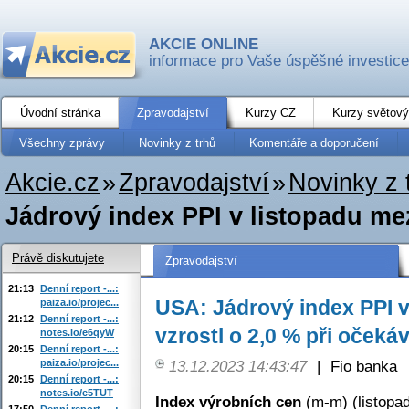
AKCIE ONLINE
informace pro Vaše úspěšné investice
Úvodní stránka
Zpravodajství
Kurzy CZ
Kurzy světový
Všechny zprávy
Novinky z trhů
Komentáře a doporučení
Akcie.cz
»
Zpravodajství
»
Novinky z 
Jádrový index PPI v listopadu mez
Právě diskutujete
Zpravodajství
21:13
Denní report -...:
USA: Jádrový index PPI v
paiza.io/projec...
21:12
Denní report -...:
vzrostl o 2,0 % při očeká
notes.io/e6qyW
20:15
Denní report -...:
paiza.io/projec...
13.12.2023 14:43:47
|
Fio banka
20:15
Denní report -...:
notes.io/e5TUT
Index výrobních cen
(m-m) (listopad
17:50
Denní report -...: