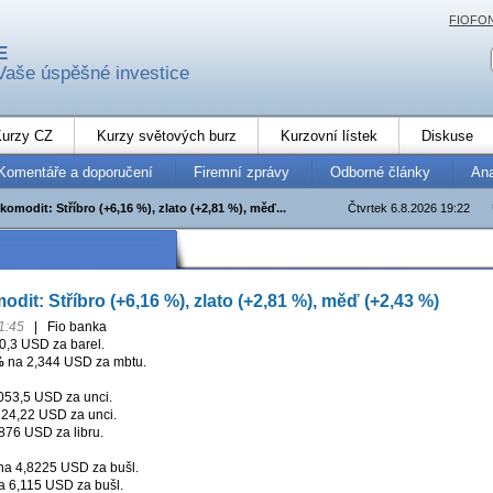
FIOFO
E
Vaše úspěšné investice
urzy CZ
Kurzy světových burz
Kurzovní lístek
Diskuse
Komentáře a doporučení
Firemní zprávy
Odborné články
An
komodit: Stříbro (+6,16 %), zlato (+2,81 %), měď...
Čtvrtek 6.8.2026 19:22
dit: Stříbro (+6,16 %), zlato (+2,81 %), měď (+2,43 %)
1:45
|
Fio banka
0,3 USD za barel.
%
na 2,344 USD za mbtu.
53,5 USD za unci.
24,22 USD za unci.
876 USD za libru.
a 4,8225 USD za bušl.
 6,115 USD za bušl.