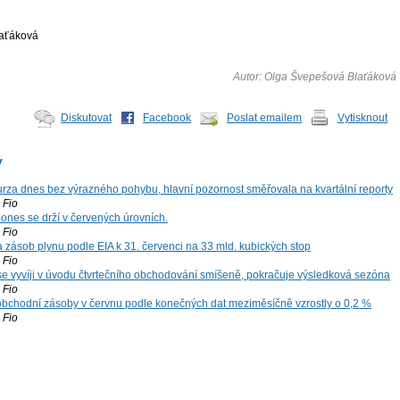
aťáková
Autor: Olga Švepešová Blaťáková
Diskutovat
Facebook
Poslat emailem
Vytisknout
y
za dnes bez výrazného pohybu, hlavní pozornost směřovala na kvartální reporty
Fio
ones se drží v červených úrovních.
Fio
zásob plynu podle EIA k 31. červenci na 33 mld. kubických stop
Fio
 se vyvíji v úvodu čtvrtečního obchodování smíšeně, pokračuje výsledková sezóna
Fio
bchodní zásoby v červnu podle konečných dat meziměsíčně vzrostly o 0,2 %
Fio