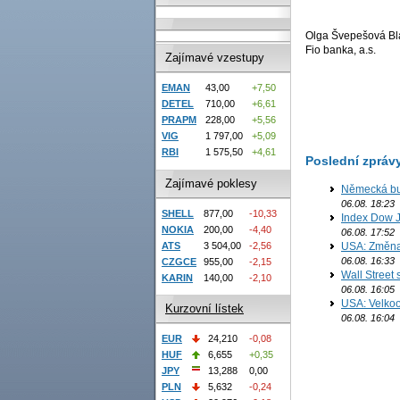
Olga Švepešová Bl
Fio banka, a.s.
Zajímavé vzestupy
EMAN
43,00
+7,50
DETEL
710,00
+6,61
PRAPM
228,00
+5,56
VIG
1 797,00
+5,09
RBI
1 575,50
+4,61
Poslední zpráv
Zajímavé poklesy
Německá bur
06.08. 18:23
SHELL
877,00
-10,33
Index Dow J
NOKIA
200,00
-4,40
06.08. 17:52
ATS
3 504,00
-2,56
USA: Změna 
06.08. 16:33
CZGCE
955,00
-2,15
Wall Street
KARIN
140,00
-2,10
06.08. 16:05
USA: Velkoo
Kurzovní lístek
06.08. 16:04
EUR
24,210
-0,08
HUF
6,655
+0,35
JPY
13,288
0,00
PLN
5,632
-0,24