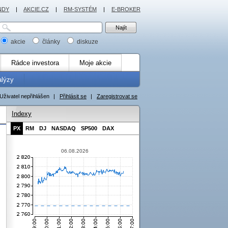
NDY
|
AKCIE.CZ
|
RM-SYSTÉM
|
E-BROKER
akcie
články
diskuze
Rádce investora
Moje akcie
alýzy
Uživatel nepřihlášen
|
Přihlásit se
|
Zaregistrovat se
Indexy
PX
RM
DJ
NASDAQ
SP500
DAX
06.08.2026