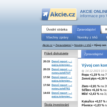
AKCIE ONLIN
informace pro 
Úvodní stránka
Zpravodajství
K
Všechny zprávy
Novinky z trhů
Akcie.cz
»
Zpravodajství
»
Novinky z trhů
»
Vývoj cen 
Právě diskutujete
Zpravodajství
20:15
Denní report -...:
Vývoj cen komo
paiza.io/projec...
20:15
Denní report -...:
14.12.2023 10:3
notes.io/e5TUT
Ropa +1,19 %
na 7
17:50
Denní report -...:
Zemní plyn +0,39 
paiza.io/projec...
17:50
Denní report -...:
Zlato +2,81 %
na 20
notes.io/e5T61
Stříbro +6,16 %
na 
14:03
Denní report -...:
Měď +2,43 %
na 3,
paiza.io/projec...
Kukuřice +0,57 %
n
Škola investování
Pšenice +1,03 %
na