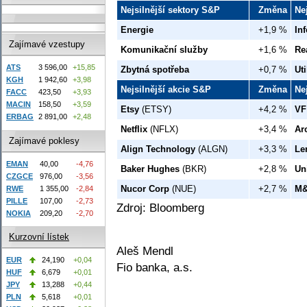
Nejsilnější sektory S&P
Změna
Ne
Energie
+1,9 %
In
Zajímavé vzestupy
Komunikační služby
+1,6 %
Rea
ATS
3 596,00
+15,85
Zbytná spotřeba
+0,7 %
Uti
KGH
1 942,60
+3,98
Nejsilnější akcie S&P
Změna
Ne
FACC
423,50
+3,93
MACIN
158,50
+3,59
Etsy
(ETSY)
+4,2 %
VF
ERBAG
2 891,00
+2,48
Netflix
(NFLX)
+3,4 %
Ar
Zajímavé poklesy
Align Technology
(ALGN)
+3,3 %
Le
EMAN
40,00
-4,76
Baker Hughes
(BKR)
+2,8 %
Un
CZGCE
976,00
-3,56
Nucor Corp
(NUE)
+2,7 %
M&
RWE
1 355,00
-2,84
PILLE
107,00
-2,73
Zdroj: Bloomberg
NOKIA
209,20
-2,70
Kurzovní lístek
Aleš Mendl
EUR
24,190
+0,04
Fio banka, a.s.
HUF
6,679
+0,01
JPY
13,288
+0,44
PLN
5,618
+0,01