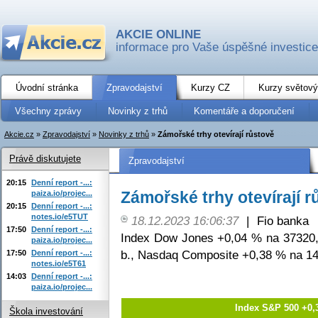
AKCIE ONLINE
informace pro Vaše úspěšné investice
Úvodní stránka
Zpravodajství
Kurzy CZ
Kurzy světový
Všechny zprávy
Novinky z trhů
Komentáře a doporučení
Akcie.cz
»
Zpravodajství
»
Novinky z trhů
»
Zámořské trhy otevírají růstově
Právě diskutujete
Zpravodajství
20:15
Denní report -...:
Zámořské trhy otevírají r
paiza.io/projec...
20:15
Denní report -...:
notes.io/e5TUT
18.12.2023 16:06:37
|
Fio banka
17:50
Denní report -...:
Index Dow Jones +0,04 % na 37320,
paiza.io/projec...
b., Nasdaq Composite +0,38 % na 14
17:50
Denní report -...:
notes.io/e5T61
14:03
Denní report -...:
paiza.io/projec...
Index S&P 500 +0,
Škola investování