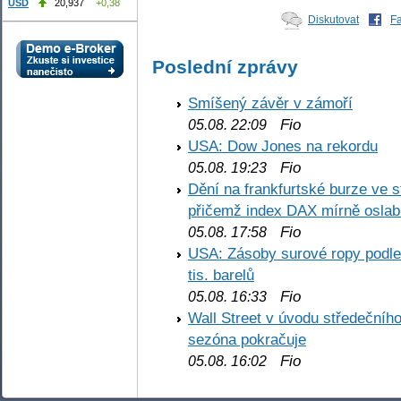
USD
20,937
+0,38
Diskutovat
F
Poslední zprávy
Smíšený závěr v zámoří
Fio
05.08. 22:09
USA: Dow Jones na rekordu
Fio
05.08. 19:23
Dění na frankfurtské burze ve s
přičemž index DAX mírně oslabi
Fio
05.08. 17:58
USA: Zásoby surové ropy podle 
tis. barelů
Fio
05.08. 16:33
Wall Street v úvodu středečníh
sezóna pokračuje
Fio
05.08. 16:02