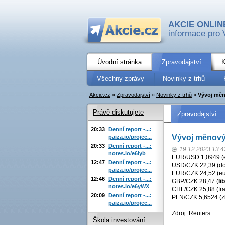
AKCIE ONLIN
informace pro 
Úvodní stránka
Zpravodajství
K
Všechny zprávy
Novinky z trhů
Akcie.cz
»
Zpravodajství
»
Novinky z trhů
»
Vývoj měn
Právě diskutujete
Zpravodajství
20:33
Denní report -...:
Vývoj měnovýc
paiza.io/projec...
20:33
Denní report -...:
19.12.2023 13:4
notes.io/e6iyb
EUR/USD 1,0949 (eu
12:47
Denní report -...:
USD/CZK 22,39 (dol
paiza.io/projec...
EUR/CZK 24,52 (eur
12:46
Denní report -...:
GBP/CZK 28,47 (
li
notes.io/e6yWX
CHF/CZK 25,88 (fra
20:09
Denní report -...:
PLN/CZK 5,6524 (zl
paiza.io/projec...
Zdroj: Reuters
Škola investování