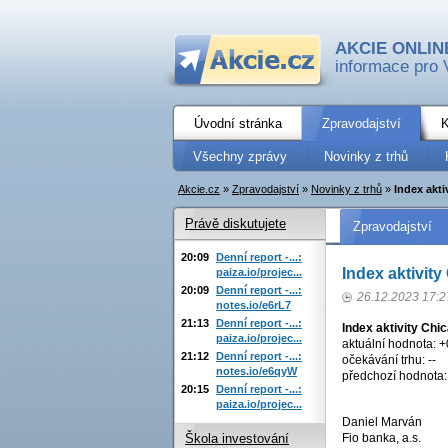
AKCIE ONLIN
informace pro 
Úvodní stránka
Zpravodajství
K
Všechny zprávy
Novinky z trhů
Akcie.cz
»
Zpravodajství
»
Novinky z trhů
»
Index akt
Právě diskutujete
Zpravodajství
20:09
Denní report -...:
Index aktivit
paiza.io/projec...
20:09
Denní report -...:
26.12.2023 17:2
notes.io/e6rL7
21:13
Denní report -...:
Index aktivity Chi
paiza.io/projec...
aktuální hodnota: +
21:12
Denní report -...:
očekávání trhu: --
notes.io/e6qyW
předchozí hodnota:
20:15
Denní report -...:
paiza.io/projec...
Daniel Marván
Fio banka, a.s.
Škola investování