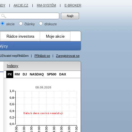
NDY
|
AKCIE.CZ
|
RM-SYSTÉM
|
E-BROKER
akcie
články
diskuze
Rádce investora
Moje akcie
alýzy
Uživatel nepřihlášen
|
Přihlásit se
|
Zaregistrovat se
Indexy
PX
RM
DJ
NASDAQ
SP500
DAX
08.08.2026