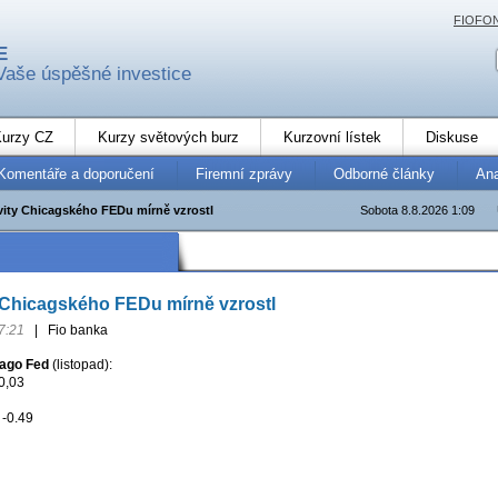
FIOFO
E
Vaše úspěšné investice
urzy CZ
Kurzy světových burz
Kurzovní lístek
Diskuse
Komentáře a doporučení
Firemní zprávy
Odborné články
An
ivity Chicagského FEDu mírně vzrostl
Sobota 8.8.2026 1:09
y Chicagského FEDu mírně vzrostl
7:21
|
Fio banka
cago Fed
(listopad):
0,03
 -0.49