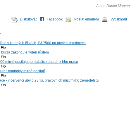
Autor: Daniel Marván
Diskutovat
Facebook
Poslat emailem
Vytisknout
y
řelo v kladných číslech, S&P500 na nových maximech
Fio
á burza zakončuje týden růstem
Fio
00 mírně posiluje po slabších datech z trhu práce
Fio
ures kontrakty mírně posilují
Fio
ce - v červenci ubylo 23 tis. pracovních míst mimo zemědělství
Fio