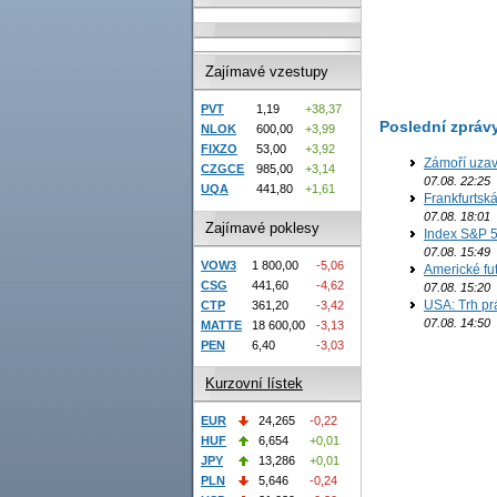
Zajímavé vzestupy
PVT
1,19
+38,37
Poslední zpráv
NLOK
600,00
+3,99
FIXZO
53,00
+3,92
Zámoří uzav
CZGCE
985,00
+3,14
07.08. 22:25
UQA
441,80
+1,61
Frankfurtsk
07.08. 18:01
Zajímavé poklesy
Index S&P 5
07.08. 15:49
VOW3
1 800,00
-5,06
Americké fut
CSG
441,60
-4,62
07.08. 15:20
USA: Trh prá
CTP
361,20
-3,42
07.08. 14:50
MATTE
18 600,00
-3,13
PEN
6,40
-3,03
Kurzovní lístek
EUR
24,265
-0,22
HUF
6,654
+0,01
JPY
13,286
+0,01
PLN
5,646
-0,24