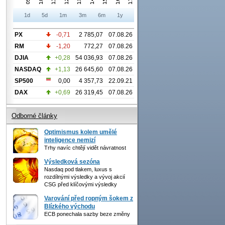
1d
5d
1m
3m
6m
1y
PX
-0,71
2 785,07
07.08.26
RM
-1,20
772,27
07.08.26
DJIA
+0,28
54 036,93
07.08.26
NASDAQ
+1,13
26 645,60
07.08.26
SP500
0,00
4 357,73
22.09.21
DAX
+0,69
26 319,45
07.08.26
Odborné články
Optimismus kolem umělé
inteligence nemizí
Trhy navíc chtějí vidět návratnost
Výsledková sezóna
Nasdaq pod tlakem, luxus s
rozdílnými výsledky a vývoj akcií
CSG před klíčovými výsledky
Varování před ropným šokem z
Blízkého východu
ECB ponechala sazby beze změny