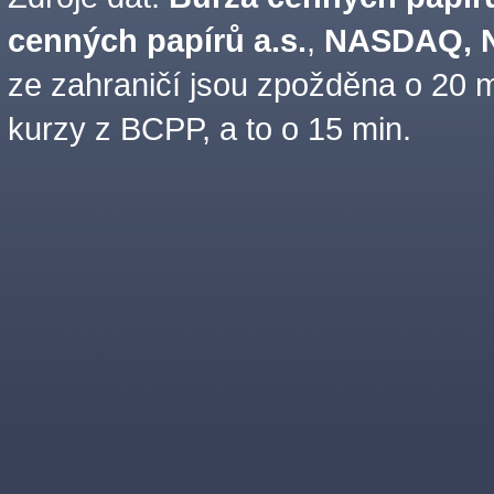
cenných papírů a.s.
,
NASDAQ, N
ze zahraničí jsou zpožděna o 20 m
kurzy z BCPP, a to o 15 min.