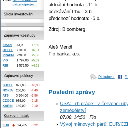
aktuální hodnota: -11 b.
paiza.io/projec...
očekávání trhu: -3 b.
Škola investování
předchozí hodnota: -5 b.
Zdroj: Bloomberg
Zajímavé vzestupy
EMAN
43,00
+7,50
Aleš Mendl
DETEL
710,00
+6,61
Fio banka, a.s.
PRAPM
228,00
+5,56
VIG
1 797,00
+5,09
RBI
1 575,50
+4,61
Zajímavé poklesy
Diskutovat
F
SHELL
877,00
-10,33
Poslední zprávy
NOKIA
200,00
-4,40
ATS
3 504,00
-2,56
CZGCE
955,00
-2,15
USA: Trh práce - v červenci ub
KARIN
140,00
-2,10
zemědělství
Kurzovní lístek
Fio
07.08. 14:50
Vývoj měnových párů: EUR/CZ
EUR
24,265
-0,22