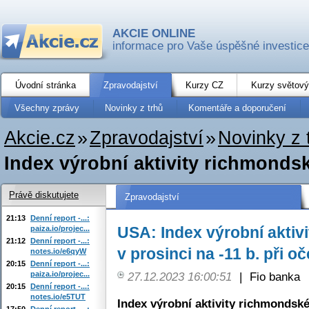
AKCIE ONLINE
informace pro Vaše úspěšné investice
Úvodní stránka
Zpravodajství
Kurzy CZ
Kurzy světový
Všechny zprávy
Novinky z trhů
Komentáře a doporučení
Akcie.cz
»
Zpravodajství
»
Novinky z 
Index výrobní aktivity richmondsk
Právě diskutujete
Zpravodajství
21:13
Denní report -...:
USA: Index výrobní akti
paiza.io/projec...
21:12
Denní report -...:
v prosinci na -11 b. při o
notes.io/e6qyW
20:15
Denní report -...:
paiza.io/projec...
27.12.2023 16:00:51
|
Fio banka
20:15
Denní report -...:
notes.io/e5TUT
Index výrobní aktivity richmondsk
17:50
Denní report -...: