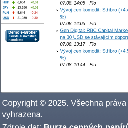
Fio
07.08. 14:05
HUF
6,654
+0,01
JPY
13,286
+0,01
Vývoj cen komodit: Stříbro (+4,
PLN
5,646
-0,24
%)
USD
21,039
-0,30
Fio
07.08. 14:05
Gen Digital: RBC Capital Marke
na 30 USD se stávajícím dopo
Fio
07.08. 13:17
Vývoj cen komodit: Stříbro (+4,
%)
Fio
07.08. 10:44
Copyright © 2025. Všechna práva
vyhrazena.
Zdroje dat:
Burza cenných papírů