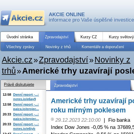
AKCIE ONLINE
informace pro Vaše úspěšné investice
Úvodní stránka
Zpravodajství
Kurzy CZ
Kurzy světový
Všechny zprávy
Novinky z trhů
Komentáře a doporučení
Akcie.cz
»
Zpravodajství
»
Novinky z
trhů
»
Americké trhy uzavírají pos
Právě diskutujete
Zpravodajství
12:58
Denní report -...:
Americké trhy uzavírají 
notes.io/e6ay9
12:58
Denní report -...:
roku mírným poklesem
paiza.io/projec...
20:33
Denní report -...:
paiza.io/projec...
29.12.2023 22:10:00
|
Fio banka
20:33
Denní report -...:
Index Dow Jones -0,05 % na 37689,5
notes.io/e6iyb
12:47
Denní report -...: