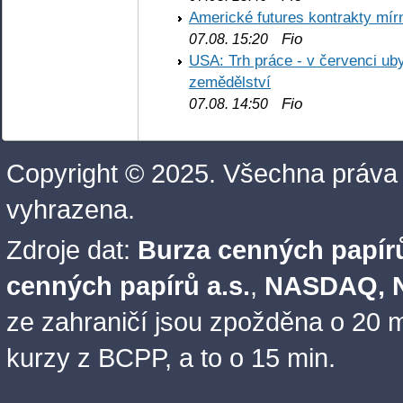
Americké futures kontrakty mírn
Fio
07.08. 15:20
USA: Trh práce - v červenci ub
zemědělství
Fio
07.08. 14:50
Copyright © 2025. Všechna práva
vyhrazena.
Zdroje dat:
Burza cenných papírů
cenných papírů a.s.
,
NASDAQ, N
ze zahraničí jsou zpožděna o 20 m
kurzy z BCPP, a to o 15 min.