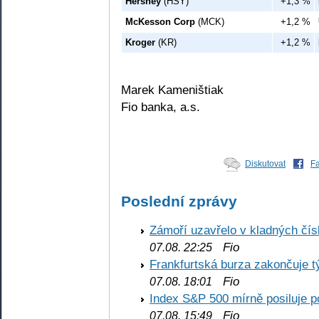
Hershey
(HSY)
+1,3 %
McKesson Corp
(MCK)
+1,2 %
Kroger
(KR)
+1,2 %
Marek Kameništiak
Fio banka, a.s.
Diskutovat
F
Poslední zprávy
Zámoří uzavřelo v kladných č
Fio
07.08. 22:25
Frankfurtská burza zakončuje 
Fio
07.08. 18:01
Index S&P 500 mírně posiluje p
Fio
07.08. 15:49