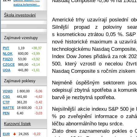
Nasdaq Composite -0,56 % na 15011
paiza.io/projec...
Škola investování
Americké trhy uzavírají poslední 
Silnější propad z poloviny se
s kosmetickou ztrátou 0,05 %. S&P 
Zajímavé vzestupy
nové historické maximum a uzavírá
technologickému Nasdaq Composite, 
PVT
1,19
+38,37
NLOK
600,00
+3,99
Index Dow Jones přidává za rok 202
FIXZO
53,00
+3,92
500, který vzrostl o necelou čtvr
CZGCE
985,00
+3,14
Nasdaq Composite s ročním ziskem 
UQA
441,80
+1,61
Zajímavé poklesy
Nejméně úspěšným sektorem jsou r
odepisují zbytná spotřeba a komunik
VOW3
1 800,00
-5,06
barvě je nezbytná spotřeba.
CSG
441,60
-4,62
CTP
361,20
-3,42
MATTE
18 600,00
-3,13
Nejsilnější akcie indexu S&P 500 je 
PEN
6,40
-3,03
% po zveřejnění informace o zaháj
léčbu abnormálního tepu srdce.
Kurzovní lístek
Zlato dnes zaznamenalo pokles o 
EUR
24,265
-0,22