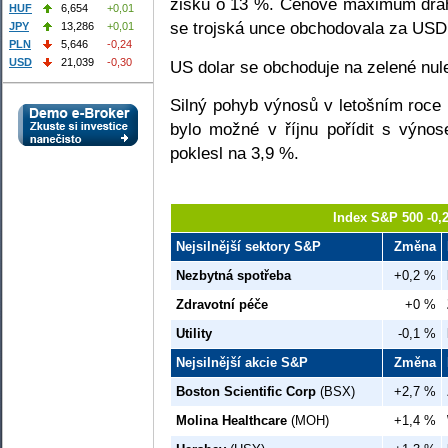
zisku o 13 %. Cenové maximum drah
HUF
6,654
+0,01
se trojská unce obchodovala za USD
JPY
13,286
+0,01
PLN
5,646
-0,24
USD
21,039
-0,30
US dolar se obchoduje na zelené nule
Silný pohyb výnosů v letošním roce 
bylo možné v říjnu pořídit s výn
poklesl na 3,9 %.
Index S&P 500 -0,
Nejsilnější sektory S&P
Změna
Nezbytná spotřeba
+0,2 %
Zdravotní péče
+0 %
Utility
-0,1 %
Nejsilnější akcie S&P
Změna
Boston Scientific Corp
(BSX)
+2,7 %
Molina Healthcare
(MOH)
+1,4 %